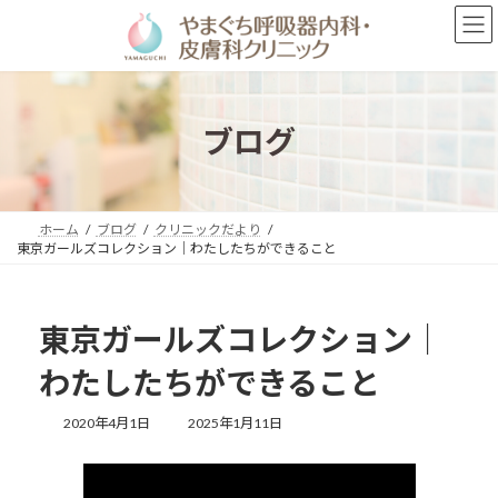
コ
ナ
ン
ビ
テ
ゲ
ン
ー
ツ
シ
へ
ョ
ブログ
ス
ン
キ
に
ッ
移
プ
動
ホーム
ブログ
クリニックだより
東京ガールズコレクション｜わたしたちができること
東京ガールズコレクション｜
わたしたちができること
最
2020年4月1日
2025年1月11日
終
更
新