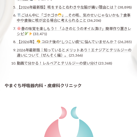
【2026年最新版】咳をすると右わきや左脇が痛い理由とは？
(38,898)
ごはん中に「ゴホゴホ
」…その咳、気のせいじゃないかも？食事
中や食後に咳が出る場合に考えられること
(36,206)
春の味覚を楽しもう！「ふきのとうのオイル漬け」簡単作り置きレ
シピ
(33,471)
【2026年】
コロナ後の"しつこい痰"に悩んでいませんか？
(26,285)
2026年最新版｜知っているとメリットあり！エナジアとテリルジーの
違いについて（ぜんそく編）。
(25,366)
動画で分かる！レルベアとテリルジーの使い分け
(23,368)
やまぐち呼吸器内科・皮膚科クリニック