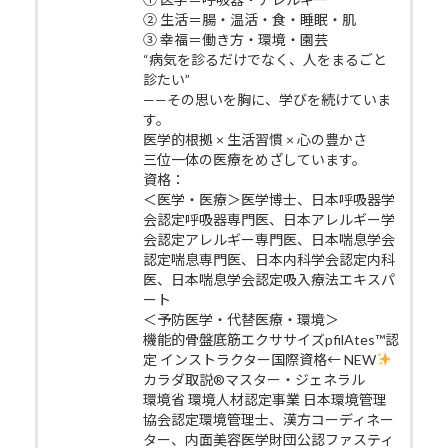
② 生活＝腸・温活・食・睡眠・肌
③ 幸福＝働き方・環境・園芸
“病気を診るだけでなく、人をまるごと
診たい”
——その思いを胸に、学びを続けていま
す。
医学的根拠 × 生活習慣 × 心の豊かさ
三位一体の医療をめざしています。
資格：
＜医学・医療＞医学博士、日本呼吸器学
会認定呼吸器専門医、日本アレルギー学
会認定アレルギー専門医、日本喘息学会
認定喘息専門医、日本内科学会認定内科
医、日本喘息学会認定吸入療法エキスパ
ート
＜予防医学・代替医療・環境＞
機能的骨盤底筋エクササイズpfilAtes™認
定 インストラクター国際資格← NEW
カラダ取説®マスター・ジェネラル
環境省 環境人材認定事業 日本環境管理
協会認定環境管理士、漢方コーディネー
ター、内面美容医学財団公認ファスティ