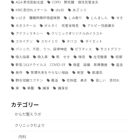
AGA 男性型脱毛症
COPD 肺気腫 慢性気管支炎
MRC息切れスケール
sky10
あざ シミ
いびき 睡眠時無呼吸症候群
しみ取り
じんましん
せき
せきスケール
ぜんそく 気管支喘息
アトピー性皮膚炎
アナフィラキシー
クリニックオリジナルのイラスト
スカイテン
スカイ１０
タバコ
ダイエット
パニック、不安、うつ、自律神経
ピラティス
モストグラフ
吸入指導
吸入薬
咳 せき
喘息
在宅酸素
妊娠
新型コロナウイルス COVID-19
検査 設備 医療機器
温活
発作
禁煙外来をやらない理由
美容
肌運気
肺炎球菌ワクチン
腸活
花粉症 鼻炎
苦しい 息切れ
薬
薬膳
講演
講演会
カテゴリー
からだ整えラボ
クリニックだより
内科