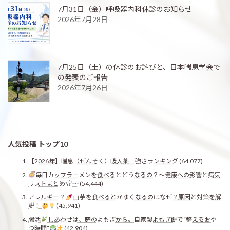
7月31日（金）呼吸器内科休診のお知らせ
2026年7月28日
7月25日（土）の休診のお詫びと、日本喘息学会で
の発表のご報告
2026年7月26日
人気投稿 トップ10
【2026年】喘息（ぜんそく）吸入薬 強さランキング
(64,077)
毎日カップラーメンを食べるとどうなるの？〜健康への影響と病気
リストまとめ
〜
(54,444)
アレルギー？
山芋を食べるとかゆくなるのはなぜ？原因と対策を解
説！
(45,941)
腸活
しあわせは、庭のよもぎから。自家製よもぎ餅で“整えるおや
つ時間”
(42,904)