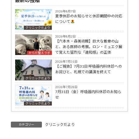
最新の投稿
2026年8月7日
夏季休診のお知らせと休診期間中の対応
について
クリニックだより
2026年8月2日
【六本木・森美術館】巨大な骸骨の山
と、ある医師の考察。ロン・ミュエク展
で覚えた猛烈な「違和感」の正体
からだ整えラボ
2026年7月31日
【ご報告】7月31日 呼吸器内科休診への
お詫びと、札幌での講演を終えて
クリニックだより
2026年7月28日
7月31日（金）呼吸器内科休診のお知ら
せ
クリニックだより
クリニックだより
カテゴリー