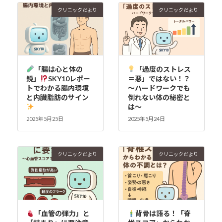
クリニックだより
クリニックだより
「腸は心と体の
「過度のストレス
鏡」
SKY10レポー
＝悪」ではない！？
トでわかる腸内環境
～ハードワークでも
と内臓脂肪のサイン
倒れない体の秘密と
は～
2025年5月25日
2025年5月24日
クリニックだより
クリニックだより
「血管の弾力」と
背骨は語る！「脊