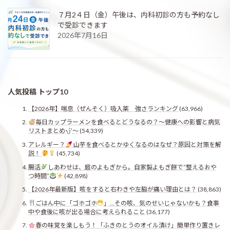
７月2４日（金）午後は、内科初診の方も予約なし
で受診できます
2026年7月16日
人気投稿 トップ10
【2026年】喘息（ぜんそく）吸入薬 強さランキング
(63,966)
毎日カップラーメンを食べるとどうなるの？〜健康への影響と病気
リストまとめ
〜
(54,339)
アレルギー？
山芋を食べるとかゆくなるのはなぜ？原因と対策を解
説！
(45,734)
腸活
しあわせは、庭のよもぎから。自家製よもぎ餅で“整えるおや
つ時間”
(42,898)
【2026年最新版】咳をすると右わきや左脇が痛い理由とは？
(38,863)
ごはん中に「ゴホゴホ
」…その咳、気のせいじゃないかも？食事
中や食後に咳が出る場合に考えられること
(36,177)
春の味覚を楽しもう！「ふきのとうのオイル漬け」簡単作り置きレ