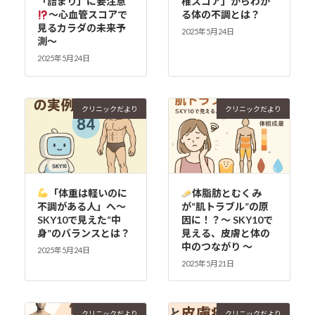
「詰まり」に要注意
椎スコア」からわか
〜心血管スコアで
る体の不調とは？
見るカラダの未来予
2025年5月24日
測〜
2025年5月24日
クリニックだより
クリニックだより
「体重は軽いのに
体脂肪とむくみ
不調がある人」へ～
が“肌トラブル”の原
SKY10で見えた“中
因に！？～ SKY10で
身”のバランスとは？
見える、皮膚と体の
中のつながり ～
2025年5月24日
2025年5月21日
クリニックだより
クリニックだより