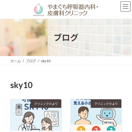
コ
ナ
ン
ビ
テ
ゲ
ン
ー
ツ
シ
へ
ョ
ブログ
ス
ン
キ
に
ッ
移
プ
動
ホーム
ブログ
sky10
sky10
クリニックだより
クリニックだより