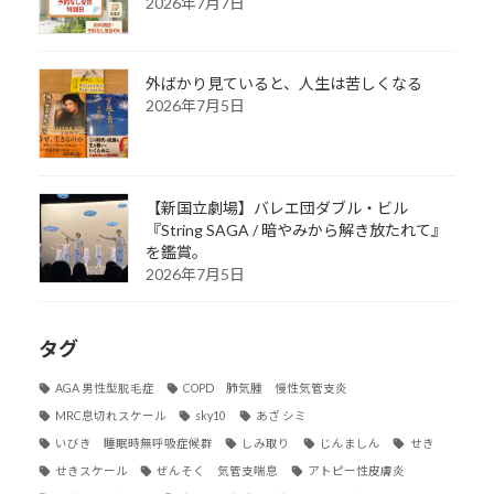
2026年7月7日
外ばかり見ていると、人生は苦しくなる
2026年7月5日
【新国立劇場】バレエ団ダブル・ビル
『String SAGA / 暗やみから解き放たれて』
を鑑賞。
2026年7月5日
タグ
AGA 男性型脱毛症
COPD 肺気腫 慢性気管支炎
MRC息切れスケール
sky10
あざ シミ
いびき 睡眠時無呼吸症候群
しみ取り
じんましん
せき
せきスケール
ぜんそく 気管支喘息
アトピー性皮膚炎