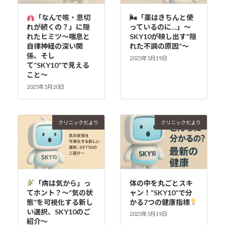
「なんで咳・息切
🌬「薬はきちんと使
れが続くの？」に隠
っているのに…」〜
れたヒミツ〜喘息と
SKY10が映し出す“隠
自律神経の深い関
れた不調の原因”〜
係、そし
2025年5月19日
て“SKY10”で見える
こと〜
2025年5月20日
クリニックだより
クリニックだより
「病は気から」っ
体の中を丸ごとスキ
てホント？～“気の状
ャン！“SKY10”で分
態”を可視化する新し
かる7つの健康指標
い選択、SKY10のご
2025年5月19日
紹介～