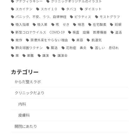
アナフィラキシー
クリニックオリジナルのイラスト
スカイテン
スカイ１０
タバコ
ダイエット
パニック、不安、うつ、自律神経
ピラティス
モストグラフ
吸入指導
吸入薬
咳 せき
喘息
在宅酸素
妊娠
新型コロナウイルス COVID-19
検査 設備 医療機器
温活
発作
禁煙外来をやらない理由
美容
肌運気
肺炎球菌ワクチン
腸活
花粉症 鼻炎
苦しい 息切れ
薬
薬膳
講演
講演会
カテゴリー
からだ整えラボ
クリニックだより
内科
皮膚科
開院にあたり