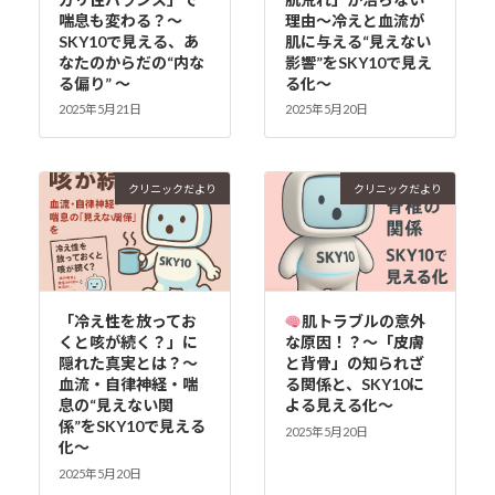
喘息も変わる？～
理由〜冷えと血流が
SKY10で見える、あ
肌に与える“見えない
なたのからだの“内な
影響”をSKY10で見え
る偏り” ～
る化〜
2025年5月21日
2025年5月20日
クリニックだより
クリニックだより
「冷え性を放ってお
肌トラブルの意外
くと咳が続く？」に
な原因！？〜「皮膚
隠れた真実とは？〜
と背骨」の知られざ
血流・自律神経・喘
る関係と、SKY10に
息の“見えない関
よる見える化〜
係”をSKY10で見える
2025年5月20日
化〜
2025年5月20日