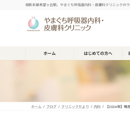
コ
ナ
相鉄本線希望ヶ丘駅。やまぐち呼吸器内科・皮膚科クリニックのウ
ン
ビ
テ
ゲ
ン
ー
ツ
シ
へ
ョ
ス
ン
キ
に
ホーム
はじめての方へ
ッ
移
プ
動
ホーム
ブログ
クリニックだより
内科
【2026年】