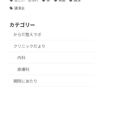
苦しい 息切れ
薬
薬膳
講演
講演会
カテゴリー
からだ整えラボ
クリニックだより
内科
皮膚科
開院にあたり