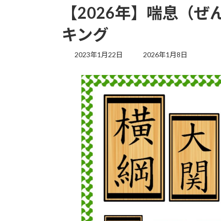
【2026年】喘息（
キング
最
2023年1月22日
2026年1月8日
終
更
新
日
時
: