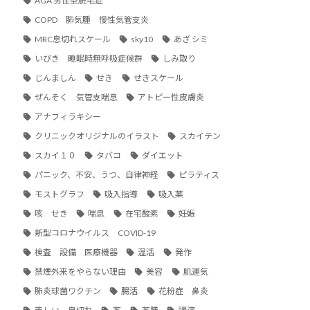
AGA 男性型脱毛症
COPD 肺気腫 慢性気管支炎
MRC息切れスケール
sky10
あざ シミ
いびき 睡眠時無呼吸症候群
しみ取り
じんましん
せき
せきスケール
ぜんそく 気管支喘息
アトピー性皮膚炎
アナフィラキシー
クリニックオリジナルのイラスト
スカイテン
スカイ１０
タバコ
ダイエット
パニック、不安、うつ、自律神経
ピラティス
モストグラフ
吸入指導
吸入薬
咳 せき
喘息
在宅酸素
妊娠
新型コロナウイルス COVID-19
検査 設備 医療機器
温活
発作
禁煙外来をやらない理由
美容
肌運気
肺炎球菌ワクチン
腸活
花粉症 鼻炎