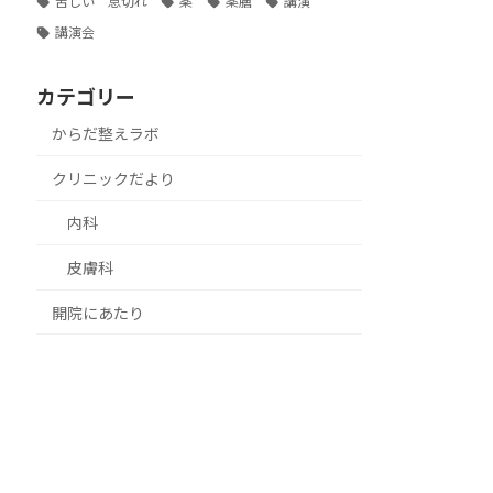
苦しい 息切れ
薬
薬膳
講演
講演会
カテゴリー
からだ整えラボ
クリニックだより
内科
皮膚科
開院にあたり