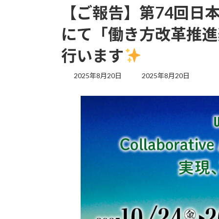
【ご報告】第74回日
にて「働き方改革推進
行います
最
2025年8月20日
2025年8月20日
終
更
新
日
時
: