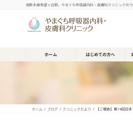
コ
ナ
相鉄本線希望ヶ丘駅。やまぐち呼吸器内科・皮膚科クリニックのウ
ン
ビ
テ
ゲ
ン
ー
ツ
シ
へ
ョ
ス
ン
キ
に
ホーム
はじめての方へ
ッ
移
プ
動
ホーム
ブログ
クリニックだより
【ご報告】第74回日