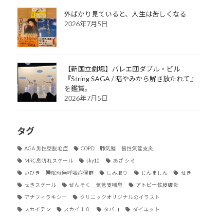
外ばかり見ていると、人生は苦しくなる
2026年7月5日
【新国立劇場】バレエ団ダブル・ビル
『String SAGA / 暗やみから解き放たれて』
を鑑賞。
2026年7月5日
タグ
AGA 男性型脱毛症
COPD 肺気腫 慢性気管支炎
MRC息切れスケール
sky10
あざ シミ
いびき 睡眠時無呼吸症候群
しみ取り
じんましん
せき
せきスケール
ぜんそく 気管支喘息
アトピー性皮膚炎
アナフィラキシー
クリニックオリジナルのイラスト
スカイテン
スカイ１０
タバコ
ダイエット