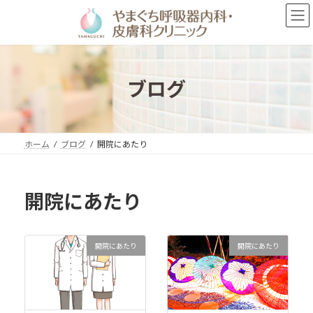
コ
ナ
ン
ビ
テ
ゲ
ン
ー
ツ
シ
へ
ョ
ブログ
ス
ン
キ
に
ッ
移
プ
動
ホーム
ブログ
開院にあたり
開院にあたり
開院にあたり
開院にあたり