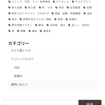
パニック、不安、うつ、自律神経
ピラティス
モストグラフ
吸入指導
吸入薬
咳 せき
喘息
在宅酸素
妊娠
新型コロナウイルス COVID-19
検査 設備 医療機器
温活
発作
禁煙外来をやらない理由
美容
肌運気
肺炎球菌ワクチン
腸活
花粉症 鼻炎
苦しい 息切れ
薬
薬膳
講演
講演会
カテゴリー
からだ整えラボ
クリニックだより
内科
皮膚科
開院にあたり
検