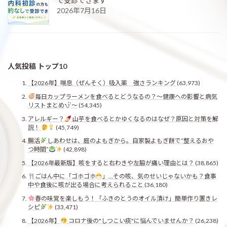
で受診できます
2026年7月16日
人気投稿 トップ10
【2026年】喘息（ぜんそく）吸入薬 強さランキング
(63,973)
毎日カップラーメンを食べるとどうなるの？〜健康への影響と病気
リストまとめ
〜
(54,345)
アレルギー？
山芋を食べるとかゆくなるのはなぜ？原因と対策を解
説！
(45,749)
腸活
しあわせは、庭のよもぎから。自家製よもぎ餅で“整えるおや
つ時間”
(42,898)
【2026年最新版】咳をすると右わきや左脇が痛い理由とは？
(38,865)
ごはん中に「ゴホゴホ
」…その咳、気のせいじゃないかも？食事
中や食後に咳が出る場合に考えられること
(36,180)
春の味覚を楽しもう！「ふきのとうのオイル漬け」簡単作り置きレ
シピ
(33,471)
【2026年】
コロナ後の"しつこい痰"に悩んでいませんか？
(26,238)