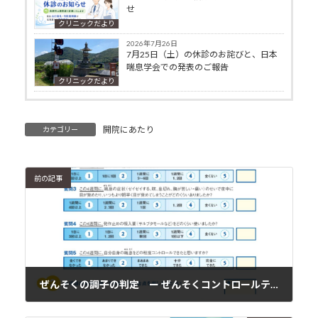
せ
クリニックだより
2026年7月26日
7月25日（土）の休診のお詫びと、日本
喘息学会での発表のご報告
クリニックだより
開院にあたり
カテゴリー
前の記事
ぜんそくの調子の判定 ー ぜんそくコントロールテスト（ACT）
2016年11月20日