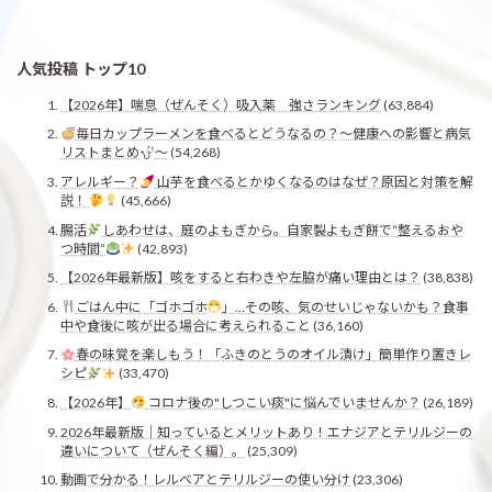
人気投稿 トップ10
【2026年】喘息（ぜんそく）吸入薬 強さランキング
(63,884)
毎日カップラーメンを食べるとどうなるの？〜健康への影響と病気
リストまとめ
〜
(54,268)
アレルギー？
山芋を食べるとかゆくなるのはなぜ？原因と対策を解
説！
(45,666)
腸活
しあわせは、庭のよもぎから。自家製よもぎ餅で“整えるおや
つ時間”
(42,893)
【2026年最新版】咳をすると右わきや左脇が痛い理由とは？
(38,838)
ごはん中に「ゴホゴホ
」…その咳、気のせいじゃないかも？食事
中や食後に咳が出る場合に考えられること
(36,160)
春の味覚を楽しもう！「ふきのとうのオイル漬け」簡単作り置きレ
シピ
(33,470)
【2026年】
コロナ後の"しつこい痰"に悩んでいませんか？
(26,189)
2026年最新版｜知っているとメリットあり！エナジアとテリルジーの
違いについて（ぜんそく編）。
(25,309)
動画で分かる！レルベアとテリルジーの使い分け
(23,306)