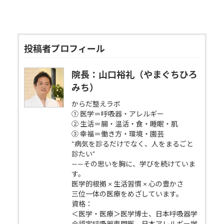
投稿者プロフィール
院長：山口裕礼（やまぐちひろ
みち）
からだ整えラボ
① 医学＝呼吸器・アレルギー
② 生活＝腸・温活・食・睡眠・肌
③ 幸福＝働き方・環境・園芸
“病気を診るだけでなく、人をまるごと
診たい”
——その思いを胸に、学びを続けていま
す。
医学的根拠 × 生活習慣 × 心の豊かさ
三位一体の医療をめざしています。
資格：
＜医学・医療＞医学博士、日本呼吸器学
会認定呼吸器専門医、日本アレルギー学