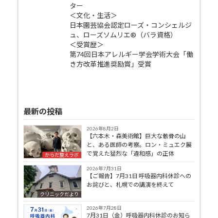
ター
＜文化・生活＞
日本園芸協会認定ローズ・コンシェルジ
ュ、ローズソムリエ®（バラ資格）
＜受賞歴＞
第74回日本アレルギー学会学術大会「働
き方改革推進奨励賞」受賞
最新の投稿
2026年8月2日
【六本木・森美術館】巨大な骸骨の山
と、ある医師の考察。ロン・ミュエク展
で覚えた猛烈な「違和感」の正体
からだ整えラボ
2026年7月31日
【ご報告】7月31日 呼吸器内科休診への
お詫びと、札幌での講演を終えて
クリニックだより
2026年7月28日
7月31日（金）呼吸器内科休診のお知ら