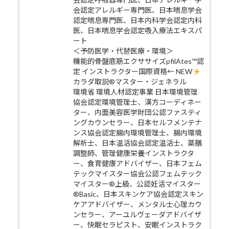
会認定アレルギー専門医、日本喘息学会
認定喘息専門医、日本内科学会認定内科
医、日本喘息学会認定吸入療法エキスパ
ート
＜予防医学・代替医療・環境＞
機能的骨盤底筋エクササイズpfilAtes™認
定 インストラクター国際資格← NEW
カラダ取説®マスター・ジェネラル
環境省 環境人材認定事業 日本環境管理
協会認定環境管理士、漢方コーディネー
ター、内面美容医学財団公認ファスティ
ングカウンセラー、日本セルフメンテナ
ンス協会認定腸内環境管理士、腸内環境
解析士、日本温活協会認定温活士、薬膳
調整師、管理健康栄養インストラクタ
ー、食育健康アドバイザー、日本フェム
テックマイスター協会公認フェムテック
マイスター®上級、公認妊活マイスター
®Basic、日本スキンケア協会認定スキン
ケアアドバイザー、メンタル士心理カウ
ンセラー、アーユルヴェーダアドバイザ
ー、快眠セラピスト、安眠インストラク