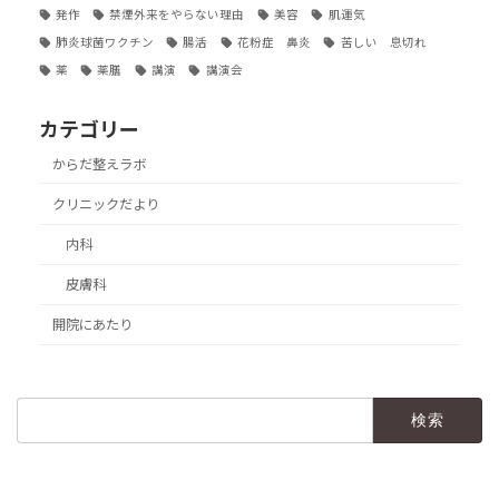
発作
禁煙外来をやらない理由
美容
肌運気
肺炎球菌ワクチン
腸活
花粉症 鼻炎
苦しい 息切れ
薬
薬膳
講演
講演会
カテゴリー
からだ整えラボ
クリニックだより
内科
皮膚科
開院にあたり
検
索: