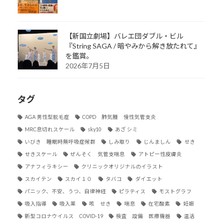
【新国立劇場】バレエ団ダブル・ビル
『String SAGA / 暗やみから解き放たれて』
を鑑賞。
2026年7月5日
タグ
AGA 男性型脱毛症
COPD 肺気腫 慢性気管支炎
MRC息切れスケール
sky10
あざ シミ
いびき 睡眠時無呼吸症候群
しみ取り
じんましん
せき
せきスケール
ぜんそく 気管支喘息
アトピー性皮膚炎
アナフィラキシー
クリニックオリジナルのイラスト
スカイテン
スカイ１０
タバコ
ダイエット
パニック、不安、うつ、自律神経
ピラティス
モストグラフ
吸入指導
吸入薬
咳 せき
喘息
在宅酸素
妊娠
新型コロナウイルス COVID-19
検査 設備 医療機器
温活