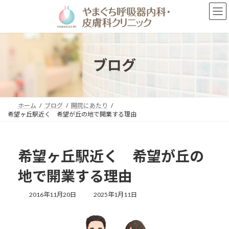
コ
ナ
ン
ビ
テ
ゲ
ン
ー
ツ
シ
へ
ョ
ブログ
ス
ン
キ
に
ッ
移
プ
動
ホーム
ブログ
開院にあたり
希望ヶ丘駅近く 希望が丘の地で開業する理由
希望ヶ丘駅近く 希望が丘の
地で開業する理由
最
2016年11月20日
2025年1月11日
終
更
新