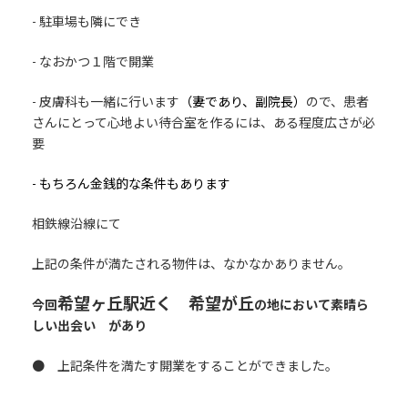
-
駐車場
も隣にでき
- なおかつ
１階
で開業
-
皮膚科
も一緒に行います
（妻であり、副院長）
ので、患者
さんにとって心地よい待合室を作るには、ある程度
広さが必
要
- もちろん金銭的な条件もあります
相鉄線沿線にて
上記の条件が満たされる物件は、なかなかありません。
希望ヶ丘駅近く 希望が丘
今回
の地において
素晴ら
しい出会い
があり
● 上記条件を満たす開業をすることができました。