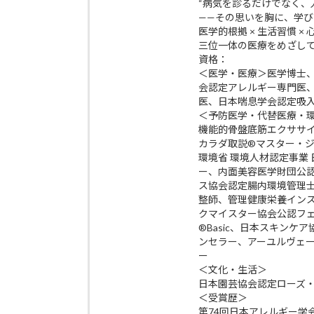
“病気を診るだけでなく、
——その思いを胸に、学
医学的根拠 × 生活習慣 ×
三位一体の医療をめざし
資格：
＜医学・医療＞医学博士
会認定アレルギー専門医
医、日本喘息学会認定吸
＜予防医学・代替医療・
機能的骨盤底筋エクササイズp
カラダ取説®マスター・
環境省 環境人材認定事業
ー、内面美容医学財団公
ス協会認定腸内環境管理
整師、管理健康栄養イン
クマイスター協会公認フ
®Basic、日本スキン
ンセラー、アーユルヴェ
ー
＜文化・生活＞
日本園芸協会認定ローズ
＜受賞歴＞
第74回日本アレルギー学