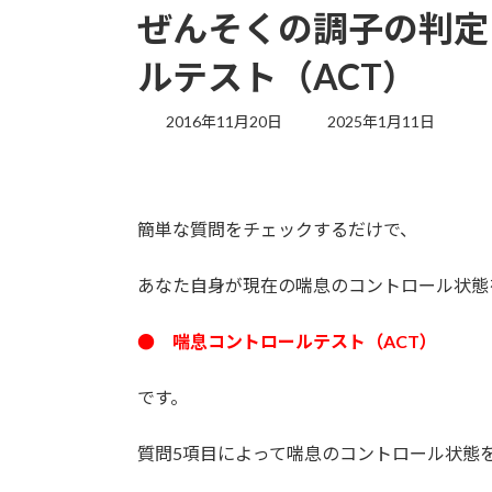
ぜんそくの調子の判定
ルテスト（ACT）
最
2016年11月20日
2025年1月11日
終
更
新
日
簡単な質問をチェックするだけで、
時
:
あなた自身が現在の喘息のコントロール状態
● 喘息コントロールテスト（ACT）
です。
質問5項目によって喘息のコントロール状態