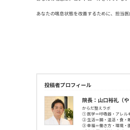
あなたの喘息状態を改善するために、担当医
投稿者プロフィール
院長：山口裕礼（や
からだ整えラボ
① 医学＝呼吸器・アレル
② 生活＝腸・温活・食・
③ 幸福＝働き方・環境・