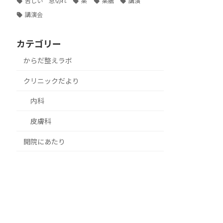
苦しい 息切れ
薬
薬膳
講演
講演会
カテゴリー
からだ整えラボ
クリニックだより
内科
皮膚科
開院にあたり