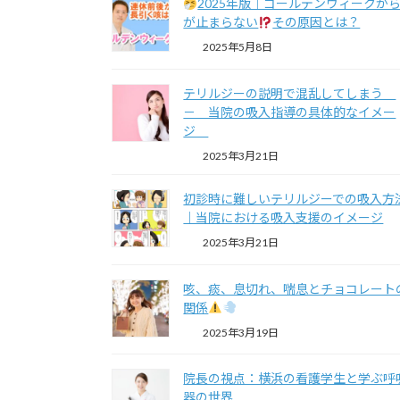
2025年版｜ゴールデンウィークか
が止まらない
その原因とは？
2025年5月8日
テリルジーの説明で混乱してしまう
－ 当院の吸入指導の具体的なイメー
ジ
2025年3月21日
初診時に難しいテリルジーでの吸入方
｜当院における吸入支援のイメージ
2025年3月21日
咳、痰、息切れ、喘息とチョコレート
関係
2025年3月19日
院長の視点：横浜の看護学生と学ぶ呼
器の世界