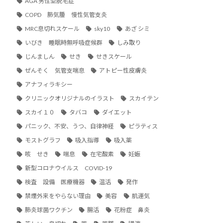
AGA 男性型脱毛症
COPD 肺気腫 慢性気管支炎
MRC息切れスケール
sky10
あざ シミ
いびき 睡眠時無呼吸症候群
しみ取り
じんましん
せき
せきスケール
ぜんそく 気管支喘息
アトピー性皮膚炎
アナフィラキシー
クリニックオリジナルのイラスト
スカイテン
スカイ１０
タバコ
ダイエット
パニック、不安、うつ、自律神経
ピラティス
モストグラフ
吸入指導
吸入薬
咳 せき
喘息
在宅酸素
妊娠
新型コロナウイルス COVID-19
検査 設備 医療機器
温活
発作
禁煙外来をやらない理由
美容
肌運気
肺炎球菌ワクチン
腸活
花粉症 鼻炎