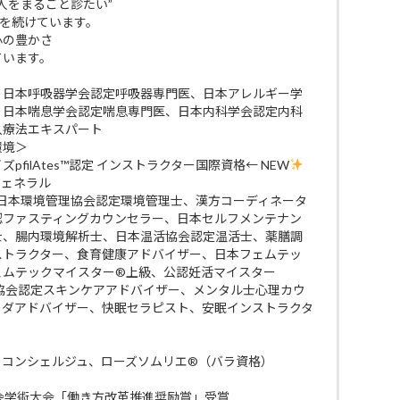
人をまるごと診たい”
びを続けています。
 心の豊かさ
ています。
、日本呼吸器学会認定呼吸器専門医、日本アレルギー学
、日本喘息学会認定喘息専門医、日本内科学会認定内科
入療法エキスパート
環境＞
filAtes™認定 インストラクター国際資格← NEW
ジェネラル
 日本環境管理協会認定環境管理士、漢方コーディネータ
認ファスティングカウンセラー、日本セルフメンテナン
士、腸内環境解析士、日本温活協会認定温活士、薬膳調
ストラクター、食育健康アドバイザー、日本フェムテッ
ェムテックマイスター®上級、公認妊活マイスター
ケア協会認定スキンケアアドバイザー、メンタル士心理カウ
ーダアドバイザー、快眠セラピスト、安眠インストラクタ
・コンシェルジュ、ローズソムリエ®（バラ資格）
会学術大会「働き方改革推進奨励賞」受賞