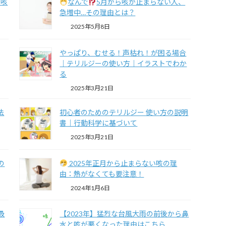
ら咳
なんで
5月から咳が止まらない人、
急増中…その理由とは？
2025年5月8日
やっぱり、むせる！声枯れ！が困る場合
｜テリルジーの使い方｜イラストでわか
る
2025年3月21日
法
初心者のためのテリルジー 使い方の説明
書｜行動科学に基づいて
2025年3月21日
の
2025年正月から止まらない咳の理
由：熱がなくても要注意！
2024年1月6日
吸
【2023年】猛烈な台風大雨の前後から鼻
水と咳が悪くなった理由はこちら