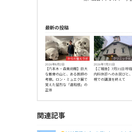
最新の投稿
からだ整えラボ
クリニックだ
2026年8月2日
2026年7月31日
【六本木・森美術館】巨大
【ご報告】7月31日 呼
な骸骨の山と、ある医師の
内科休診へのお詫びと
考察。ロン・ミュエク展で
幌での講演を終えて
覚えた猛烈な「違和感」の
正体
関連記事