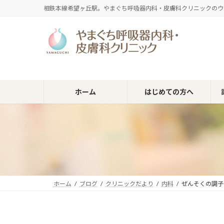
コ
ナ
相鉄本線希望ヶ丘駅。やまぐち呼吸器内科・皮膚科クリニックのウ
ン
ビ
テ
ゲ
ン
ー
ツ
シ
へ
ョ
ス
ン
キ
に
ホーム
はじめての方へ
ッ
移
プ
動
ホーム
ブログ
クリニックだより
内科
ぜんそくの調子