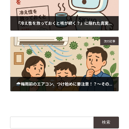
「冷え性を放っておくと咳が続く？」に隠れた真実とは？〜血流・自律神経・喘息の“見えない関係”をSKY10で見える化〜
2025年5月20日
次の記事
梅雨前のエアコン、つけ始めに要注意！？～その咳、カビやハウスダストが原因かも～
2025年5月20日
検
索: