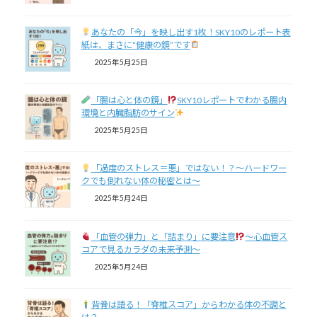
あなたの「今」を映し出す1枚！SKY10のレポート表
紙は、まさに“健康の鏡”です
2025年5月25日
「腸は心と体の鏡」
SKY10レポートでわかる腸内
環境と内臓脂肪のサイン
2025年5月25日
「過度のストレス＝悪」ではない！？～ハードワー
クでも倒れない体の秘密とは～
2025年5月24日
「血管の弾力」と「詰まり」に要注意
〜心血管ス
コアで見るカラダの未来予測〜
2025年5月24日
背骨は語る！「脊椎スコア」からわかる体の不調と