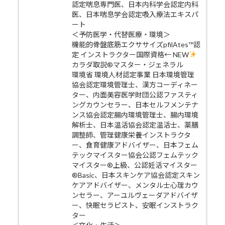
認定喘息専門医、日本内科学会認定内科
医、日本喘息学会認定吸入療法エキスパ
ート
＜予防医学・代替医療・環境＞
機能的骨盤底筋エクササイズpfilAtes™認
定 インストラクター国際資格← NEW
カラダ取説®マスター・ジェネラル
環境省 環境人材認定事業 日本環境管理
協会認定環境管理士、漢方コーディネー
ター、内面美容医学財団公認ファスティ
ングカウンセラー、日本セルフメンテナ
ンス協会認定腸内環境管理士、腸内環境
解析士、日本温活協会認定温活士、薬膳
調整師、管理健康栄養インストラクタ
ー、食育健康アドバイザー、日本フェム
テックマイスター協会公認フェムテック
マイスター®上級、公認妊活マイスター
®Basic、日本スキンケア協会認定スキン
ケアアドバイザー、メンタル士心理カウ
ンセラー、アーユルヴェーダアドバイザ
ー、快眠セラピスト、安眠インストラク
ター