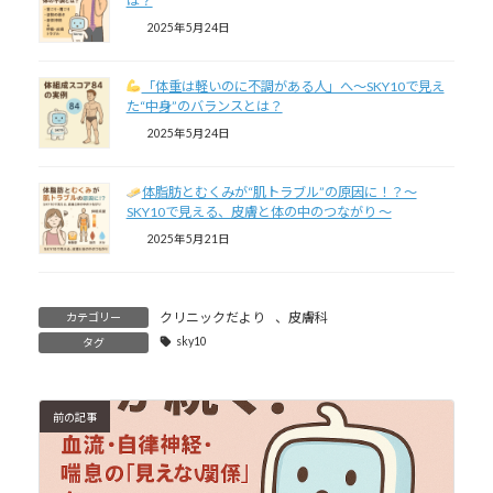
は？
2025年5月24日
「体重は軽いのに不調がある人」へ～SKY10で見え
た“中身”のバランスとは？
2025年5月24日
体脂肪とむくみが“肌トラブル”の原因に！？～
SKY10で見える、皮膚と体の中のつながり ～
2025年5月21日
クリニックだより
、
皮膚科
カテゴリー
sky10
タグ
前の記事