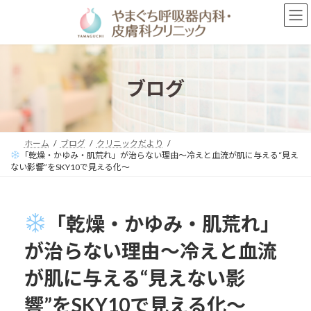
コ
ナ
ン
ビ
テ
ゲ
ン
ー
ツ
シ
へ
ョ
ブログ
ス
ン
キ
に
ッ
移
プ
動
ホーム
ブログ
クリニックだより
「乾燥・かゆみ・肌荒れ」が治らない理由〜冷えと血流が肌に与える“見え
ない影響”をSKY10で見える化〜
「乾燥・かゆみ・肌荒れ」
が治らない理由〜冷えと血流
が肌に与える“見えない影
響”をSKY10で見える化〜