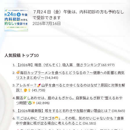
７月2４日（金）午後は、内科初診の方も予約なし
で受診できます
2026年7月16日
人気投稿 トップ10
【2026年】喘息（ぜんそく）吸入薬 強さランキング
(63,977)
毎日カップラーメンを食べるとどうなるの？〜健康への影響と病気
リストまとめ
〜
(54,345)
アレルギー？
山芋を食べるとかゆくなるのはなぜ？原因と対策を解
説！
(45,758)
腸活
しあわせは、庭のよもぎから。自家製よもぎ餅で“整えるおや
つ時間”
(42,898)
【2026年最新版】咳をすると右わきや左脇が痛い理由とは？
(38,865)
ごはん中に「ゴホゴホ
」…その咳、気のせいじゃないかも？食事
中や食後に咳が出る場合に考えられること
(36,181)