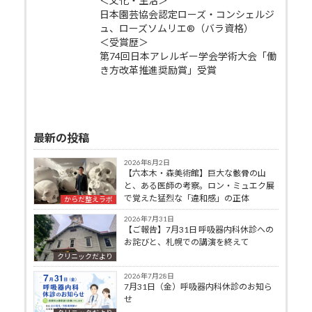
＜文化・生活＞
日本園芸協会認定ローズ・コンシェルジ
ュ、ローズソムリエ®（バラ資格）
＜受賞歴＞
第74回日本アレルギー学会学術大会「働
き方改革推進奨励賞」受賞
最新の投稿
2026年8月2日
【六本木・森美術館】巨大な骸骨の山
と、ある医師の考察。ロン・ミュエク展
で覚えた猛烈な「違和感」の正体
からだ整えラボ
2026年7月31日
【ご報告】7月31日 呼吸器内科休診への
お詫びと、札幌での講演を終えて
クリニックだより
2026年7月28日
7月31日（金）呼吸器内科休診のお知ら
せ