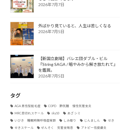
2026年7月7日
外ばかり見ていると、人生は苦しくなる
2026年7月5日
【新国立劇場】バレエ団ダブル・ビル
『String SAGA / 暗やみから解き放たれて』
を鑑賞。
2026年7月5日
タグ
AGA 男性型脱毛症
COPD 肺気腫 慢性気管支炎
MRC息切れスケール
sky10
あざ シミ
いびき 睡眠時無呼吸症候群
しみ取り
じんましん
せき
せきスケール
ぜんそく 気管支喘息
アトピー性皮膚炎