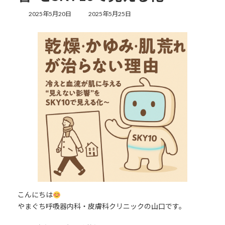
最
2025年5月20日
2025年5月25日
終
更
新
日
時
:
こんにちは
やまぐち呼吸器内科・皮膚科クリニックの山口です。