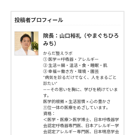
投稿者プロフィール
院長：山口裕礼（やまぐちひろ
みち）
からだ整えラボ
① 医学＝呼吸器・アレルギー
② 生活＝腸・温活・食・睡眠・肌
③ 幸福＝働き方・環境・園芸
“病気を診るだけでなく、人をまるごと
診たい”
——その思いを胸に、学びを続けていま
す。
医学的根拠 × 生活習慣 × 心の豊かさ
三位一体の医療をめざしています。
資格：
＜医学・医療＞医学博士、日本呼吸器学
会認定呼吸器専門医、日本アレルギー学
会認定アレルギー専門医、日本喘息学会