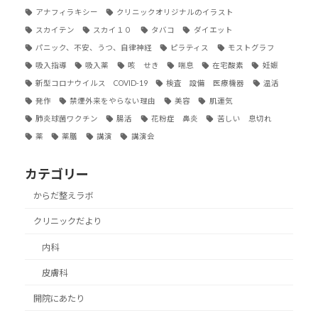
アナフィラキシー
クリニックオリジナルのイラスト
スカイテン
スカイ１０
タバコ
ダイエット
パニック、不安、うつ、自律神経
ピラティス
モストグラフ
吸入指導
吸入薬
咳 せき
喘息
在宅酸素
妊娠
新型コロナウイルス COVID-19
検査 設備 医療機器
温活
発作
禁煙外来をやらない理由
美容
肌運気
肺炎球菌ワクチン
腸活
花粉症 鼻炎
苦しい 息切れ
薬
薬膳
講演
講演会
カテゴリー
からだ整えラボ
クリニックだより
内科
皮膚科
開院にあたり