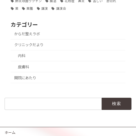
肺炎球菌ワクチン
腸活
花粉症 鼻炎
苦しい 息切れ
薬
薬膳
講演
講演会
カテゴリー
からだ整えラボ
クリニックだより
内科
皮膚科
開院にあたり
検
索:
ホーム