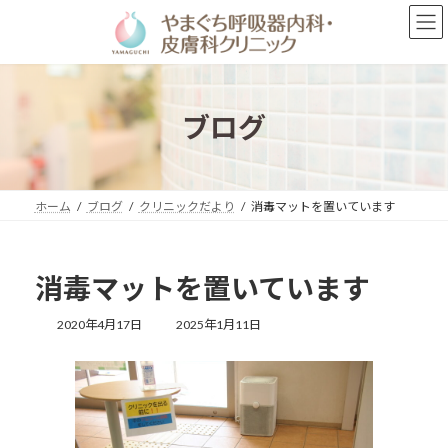
コ
ナ
ン
ビ
テ
ゲ
ン
ー
ツ
シ
へ
ョ
ブログ
ス
ン
キ
に
ッ
移
プ
動
ホーム
ブログ
クリニックだより
消毒マットを置いています
消毒マットを置いています
最
2020年4月17日
2025年1月11日
終
更
新
日
時
: