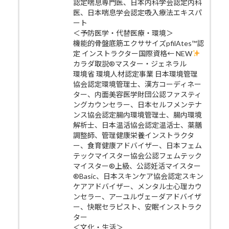
認定喘息専門医、日本内科学会認定内科
医、日本喘息学会認定吸入療法エキスパ
ート
＜予防医学・代替医療・環境＞
機能的骨盤底筋エクササイズpfilAtes™認
定 インストラクター国際資格← NEW
カラダ取説®マスター・ジェネラル
環境省 環境人材認定事業 日本環境管理
協会認定環境管理士、漢方コーディネー
ター、内面美容医学財団公認ファスティ
ングカウンセラー、日本セルフメンテナ
ンス協会認定腸内環境管理士、腸内環境
解析士、日本温活協会認定温活士、薬膳
調整師、管理健康栄養インストラクタ
ー、食育健康アドバイザー、日本フェム
テックマイスター協会公認フェムテック
マイスター®上級、公認妊活マイスター
®Basic、日本スキンケア協会認定スキン
ケアアドバイザー、メンタル士心理カウ
ンセラー、アーユルヴェーダアドバイザ
ー、快眠セラピスト、安眠インストラク
ター
＜文化・生活＞