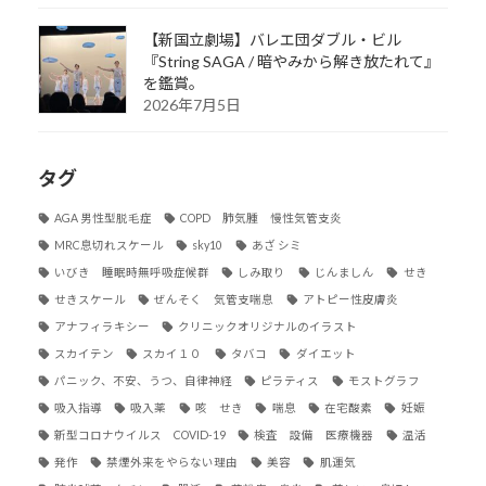
【新国立劇場】バレエ団ダブル・ビル
『String SAGA / 暗やみから解き放たれて』
を鑑賞。
2026年7月5日
タグ
AGA 男性型脱毛症
COPD 肺気腫 慢性気管支炎
MRC息切れスケール
sky10
あざ シミ
いびき 睡眠時無呼吸症候群
しみ取り
じんましん
せき
せきスケール
ぜんそく 気管支喘息
アトピー性皮膚炎
アナフィラキシー
クリニックオリジナルのイラスト
スカイテン
スカイ１０
タバコ
ダイエット
パニック、不安、うつ、自律神経
ピラティス
モストグラフ
吸入指導
吸入薬
咳 せき
喘息
在宅酸素
妊娠
新型コロナウイルス COVID-19
検査 設備 医療機器
温活
発作
禁煙外来をやらない理由
美容
肌運気