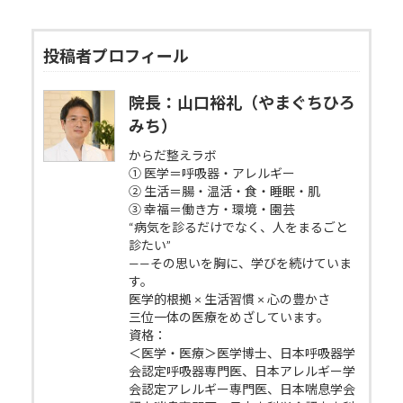
投稿者プロフィール
院長：山口裕礼（やまぐちひろ
みち）
からだ整えラボ
① 医学＝呼吸器・アレルギー
② 生活＝腸・温活・食・睡眠・肌
③ 幸福＝働き方・環境・園芸
“病気を診るだけでなく、人をまるごと
診たい”
——その思いを胸に、学びを続けていま
す。
医学的根拠 × 生活習慣 × 心の豊かさ
三位一体の医療をめざしています。
資格：
＜医学・医療＞医学博士、日本呼吸器学
会認定呼吸器専門医、日本アレルギー学
会認定アレルギー専門医、日本喘息学会