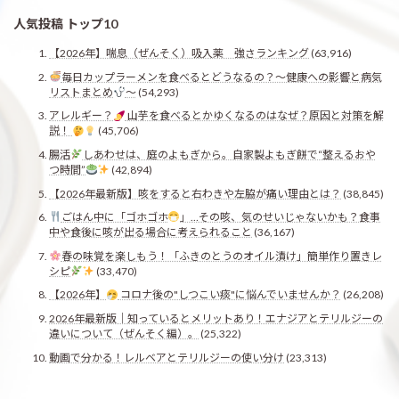
人気投稿 トップ10
【2026年】喘息（ぜんそく）吸入薬 強さランキング
(63,916)
毎日カップラーメンを食べるとどうなるの？〜健康への影響と病気
リストまとめ
〜
(54,293)
アレルギー？
山芋を食べるとかゆくなるのはなぜ？原因と対策を解
説！
(45,706)
腸活
しあわせは、庭のよもぎから。自家製よもぎ餅で“整えるおや
つ時間”
(42,894)
【2026年最新版】咳をすると右わきや左脇が痛い理由とは？
(38,845)
ごはん中に「ゴホゴホ
」…その咳、気のせいじゃないかも？食事
中や食後に咳が出る場合に考えられること
(36,167)
春の味覚を楽しもう！「ふきのとうのオイル漬け」簡単作り置きレ
シピ
(33,470)
【2026年】
コロナ後の"しつこい痰"に悩んでいませんか？
(26,208)
2026年最新版｜知っているとメリットあり！エナジアとテリルジーの
違いについて（ぜんそく編）。
(25,322)
動画で分かる！レルベアとテリルジーの使い分け
(23,313)