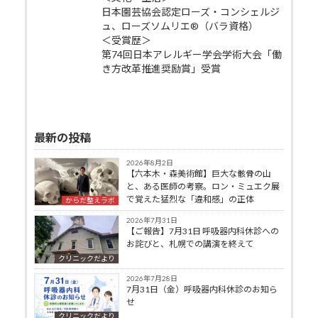
日本園芸協会認定ローズ・コンシェルジ
ュ、ローズソムリエ®（バラ資格）
＜受賞歴＞
第74回日本アレルギー学会学術大会「働
き方改革推進奨励賞」受賞
最新の投稿
2026年8月2日
【六本木・森美術館】巨大な骸骨の山
と、ある医師の考察。ロン・ミュエク展
で覚えた猛烈な「違和感」の正体
からだ整えラボ
2026年7月31日
【ご報告】7月31日 呼吸器内科休診への
お詫びと、札幌での講演を終えて
クリニックだより
2026年7月28日
7月31日（金）呼吸器内科休診のお知ら
せ
クリニックだより