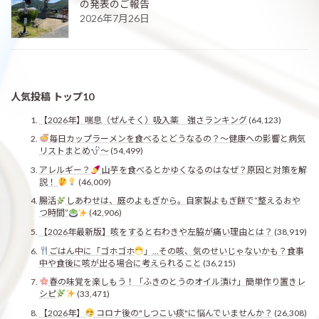
の発表のご報告
2026年7月26日
人気投稿 トップ10
【2026年】喘息（ぜんそく）吸入薬 強さランキング
(64,123)
毎日カップラーメンを食べるとどうなるの？〜健康への影響と病気
リストまとめ
〜
(54,499)
アレルギー？
山芋を食べるとかゆくなるのはなぜ？原因と対策を解
説！
(46,009)
腸活
しあわせは、庭のよもぎから。自家製よもぎ餅で“整えるおや
つ時間”
(42,906)
【2026年最新版】咳をすると右わきや左脇が痛い理由とは？
(38,919)
ごはん中に「ゴホゴホ
」…その咳、気のせいじゃないかも？食事
中や食後に咳が出る場合に考えられること
(36,215)
春の味覚を楽しもう！「ふきのとうのオイル漬け」簡単作り置きレ
シピ
(33,471)
【2026年】
コロナ後の"しつこい痰"に悩んでいませんか？
(26,308)