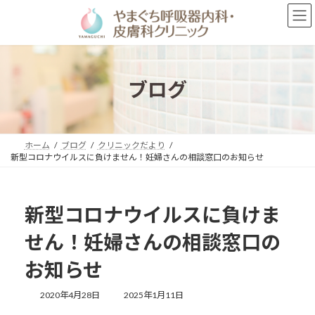
コ
ナ
ン
ビ
テ
ゲ
ン
ー
ツ
シ
へ
ョ
ブログ
ス
ン
キ
に
ッ
移
プ
動
ホーム
ブログ
クリニックだより
新型コロナウイルスに負けません！妊婦さんの相談窓口のお知らせ
新型コロナウイルスに負けま
せん！妊婦さんの相談窓口の
お知らせ
最
2020年4月28日
2025年1月11日
終