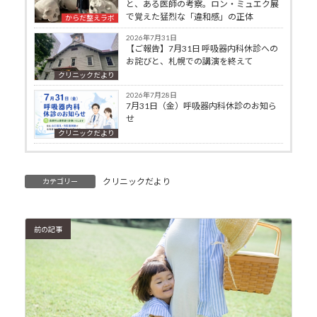
と、ある医師の考察。ロン・ミュエク展
で覚えた猛烈な「違和感」の正体
からだ整えラボ
2026年7月31日
【ご報告】7月31日 呼吸器内科休診への
お詫びと、札幌での講演を終えて
クリニックだより
2026年7月28日
7月31日（金）呼吸器内科休診のお知ら
せ
クリニックだより
クリニックだより
カテゴリー
前の記事