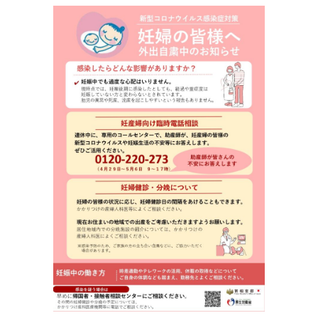
更
新
日
時
: