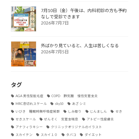
7月10日（金）午後は、内科初診の方も予約
なしで受診できます
2026年7月7日
外ばかり見ていると、人生は苦しくなる
2026年7月5日
タグ
AGA 男性型脱毛症
COPD 肺気腫 慢性気管支炎
MRC息切れスケール
sky10
あざ シミ
いびき 睡眠時無呼吸症候群
しみ取り
じんましん
せき
せきスケール
ぜんそく 気管支喘息
アトピー性皮膚炎
アナフィラキシー
クリニックオリジナルのイラスト
スカイテン
スカイ１０
タバコ
ダイエット