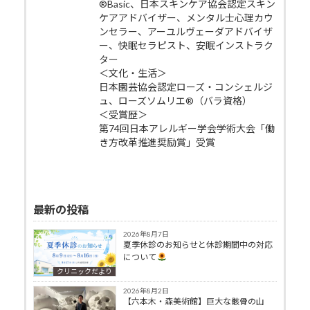
®Basic、日本スキンケア協会認定スキン
ケアアドバイザー、メンタル士心理カウ
ンセラー、アーユルヴェーダアドバイザ
ー、快眠セラピスト、安眠インストラク
ター
＜文化・生活＞
日本園芸協会認定ローズ・コンシェルジ
ュ、ローズソムリエ®（バラ資格）
＜受賞歴＞
第74回日本アレルギー学会学術大会「働
き方改革推進奨励賞」受賞
最新の投稿
2026年8月7日
夏季休診のお知らせと休診期間中の対応
について
クリニックだより
2026年8月2日
【六本木・森美術館】巨大な骸骨の山