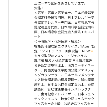
三位一体の医療をめざしています。
資格：
＜医学・医療＞医学博士、日本呼吸器学
会認定呼吸器専門医、日本アレルギー学
会認定アレルギー専門医、日本喘息学会
認定喘息専門医、日本内科学会認定内科
医、日本喘息学会認定吸入療法エキスパ
ート
＜予防医学・代替医療・環境＞
機能的骨盤底筋エクササイズpfilAtes™認
定 インストラクター国際資格← NEW
カラダ取説®マスター・ジェネラル
環境省 環境人材認定事業 日本環境管理
協会認定環境管理士、漢方コーディネー
ター、内面美容医学財団公認ファスティ
ングカウンセラー、日本セルフメンテナ
ンス協会認定腸内環境管理士、腸内環境
解析士、日本温活協会認定温活士、薬膳
調整師、管理健康栄養インストラクタ
ー、食育健康アドバイザー、日本フェム
テックマイスター協会公認フェムテック
マイスター®上級、公認妊活マイスター