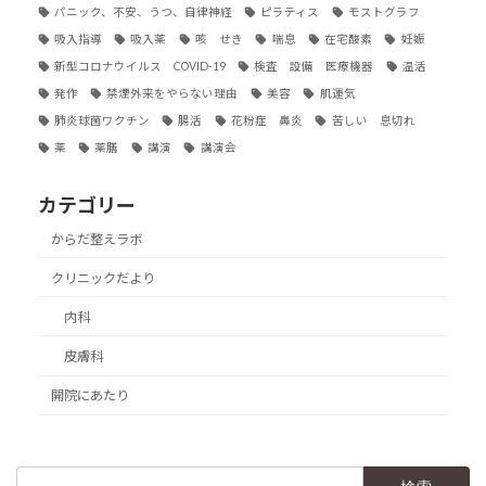
パニック、不安、うつ、自律神経
ピラティス
モストグラフ
吸入指導
吸入薬
咳 せき
喘息
在宅酸素
妊娠
新型コロナウイルス COVID-19
検査 設備 医療機器
温活
発作
禁煙外来をやらない理由
美容
肌運気
肺炎球菌ワクチン
腸活
花粉症 鼻炎
苦しい 息切れ
薬
薬膳
講演
講演会
カテゴリー
からだ整えラボ
クリニックだより
内科
皮膚科
開院にあたり
検