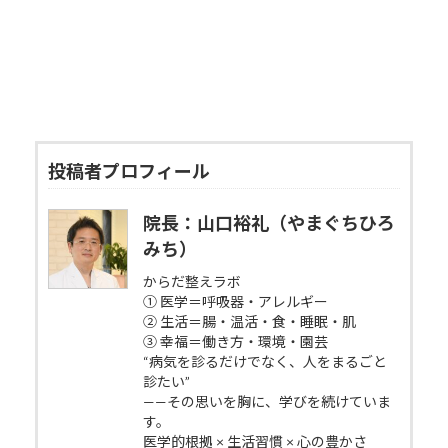
投稿者プロフィール
院長：山口裕礼（やまぐちひろ
みち）
からだ整えラボ
① 医学＝呼吸器・アレルギー
② 生活＝腸・温活・食・睡眠・肌
③ 幸福＝働き方・環境・園芸
“病気を診るだけでなく、人をまるごと
診たい”
——その思いを胸に、学びを続けていま
す。
医学的根拠 × 生活習慣 × 心の豊かさ