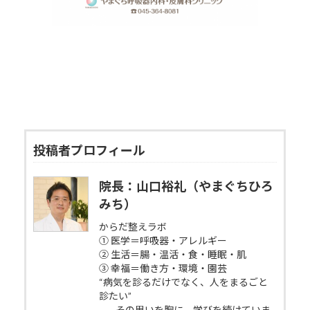
投稿者プロフィール
院長：山口裕礼（やまぐちひろ
みち）
からだ整えラボ
① 医学＝呼吸器・アレルギー
② 生活＝腸・温活・食・睡眠・肌
③ 幸福＝働き方・環境・園芸
“病気を診るだけでなく、人をまるごと
診たい”
——その思いを胸に、学びを続けていま