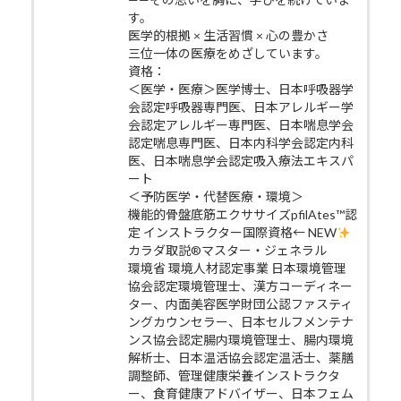
す。
医学的根拠 × 生活習慣 × 心の豊かさ
三位一体の医療をめざしています。
資格：
＜医学・医療＞医学博士、日本呼吸器学
会認定呼吸器専門医、日本アレルギー学
会認定アレルギー専門医、日本喘息学会
認定喘息専門医、日本内科学会認定内科
医、日本喘息学会認定吸入療法エキスパ
ート
＜予防医学・代替医療・環境＞
機能的骨盤底筋エクササイズpfilAtes™認
定 インストラクター国際資格← NEW
カラダ取説®マスター・ジェネラル
環境省 環境人材認定事業 日本環境管理
協会認定環境管理士、漢方コーディネー
ター、内面美容医学財団公認ファスティ
ングカウンセラー、日本セルフメンテナ
ンス協会認定腸内環境管理士、腸内環境
解析士、日本温活協会認定温活士、薬膳
調整師、管理健康栄養インストラクタ
ー、食育健康アドバイザー、日本フェム