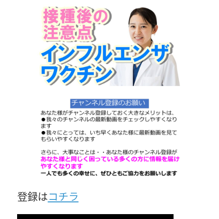
更
新
日
時
:
登録は
コチラ