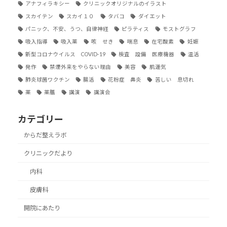
アナフィラキシー
クリニックオリジナルのイラスト
スカイテン
スカイ１０
タバコ
ダイエット
パニック、不安、うつ、自律神経
ピラティス
モストグラフ
吸入指導
吸入薬
咳 せき
喘息
在宅酸素
妊娠
新型コロナウイルス COVID-19
検査 設備 医療機器
温活
発作
禁煙外来をやらない理由
美容
肌運気
肺炎球菌ワクチン
腸活
花粉症 鼻炎
苦しい 息切れ
薬
薬膳
講演
講演会
カテゴリー
からだ整えラボ
クリニックだより
内科
皮膚科
開院にあたり