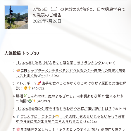
7月25日（土）の休診のお詫びと、日本喘息学会で
の発表のご報告
2026年7月26日
人気投稿 トップ10
【2026年】喘息（ぜんそく）吸入薬 強さランキング
(64,127)
毎日カップラーメンを食べるとどうなるの？〜健康への影響と病気
リストまとめ
〜
(54,506)
アレルギー？
山芋を食べるとかゆくなるのはなぜ？原因と対策を解
説！
(46,032)
腸活
しあわせは、庭のよもぎから。自家製よもぎ餅で“整えるおや
つ時間”
(42,907)
【2026年最新版】咳をすると右わきや左脇が痛い理由とは？
(38,919)
ごはん中に「ゴホゴホ
」…その咳、気のせいじゃないかも？食事
中や食後に咳が出る場合に考えられること
(36,216)
春の味覚を楽しもう！「ふきのとうのオイル漬け」簡単作り置きレ