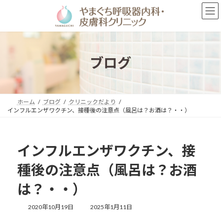
コ
ナ
ン
ビ
テ
ゲ
ン
ー
ツ
シ
へ
ョ
ブログ
ス
ン
キ
に
ッ
移
プ
動
ホーム
ブログ
クリニックだより
インフルエンザワクチン、接種後の注意点（風呂は？お酒は？・・）
インフルエンザワクチン、接
種後の注意点（風呂は？お酒
は？・・）
最
2020年10月19日
2025年1月11日
終