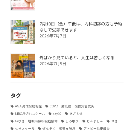
7月10日（金）午後は、内科初診の方も予約
なしで受診できます
2026年7月7日
外ばかり見ていると、人生は苦しくなる
2026年7月5日
タグ
AGA 男性型脱毛症
COPD 肺気腫 慢性気管支炎
MRC息切れスケール
sky10
あざ シミ
いびき 睡眠時無呼吸症候群
しみ取り
じんましん
せき
せきスケール
ぜんそく 気管支喘息
アトピー性皮膚炎