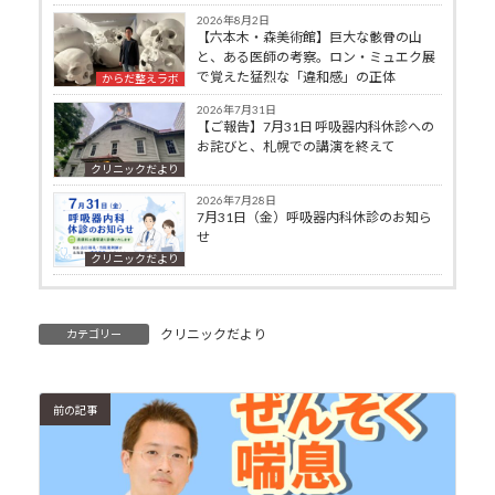
2026年8月2日
【六本木・森美術館】巨大な骸骨の山
と、ある医師の考察。ロン・ミュエク展
で覚えた猛烈な「違和感」の正体
からだ整えラボ
2026年7月31日
【ご報告】7月31日 呼吸器内科休診への
お詫びと、札幌での講演を終えて
クリニックだより
2026年7月28日
7月31日（金）呼吸器内科休診のお知ら
せ
クリニックだより
クリニックだより
カテゴリー
前の記事