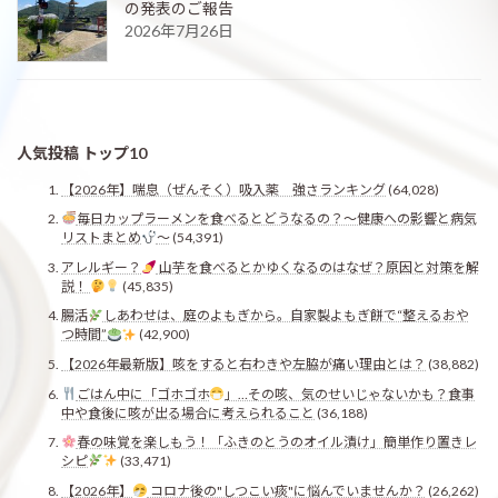
の発表のご報告
2026年7月26日
人気投稿 トップ10
【2026年】喘息（ぜんそく）吸入薬 強さランキング
(64,028)
毎日カップラーメンを食べるとどうなるの？〜健康への影響と病気
リストまとめ
〜
(54,391)
アレルギー？
山芋を食べるとかゆくなるのはなぜ？原因と対策を解
説！
(45,835)
腸活
しあわせは、庭のよもぎから。自家製よもぎ餅で“整えるおや
つ時間”
(42,900)
【2026年最新版】咳をすると右わきや左脇が痛い理由とは？
(38,882)
ごはん中に「ゴホゴホ
」…その咳、気のせいじゃないかも？食事
中や食後に咳が出る場合に考えられること
(36,188)
春の味覚を楽しもう！「ふきのとうのオイル漬け」簡単作り置きレ
シピ
(33,471)
【2026年】
コロナ後の"しつこい痰"に悩んでいませんか？
(26,262)