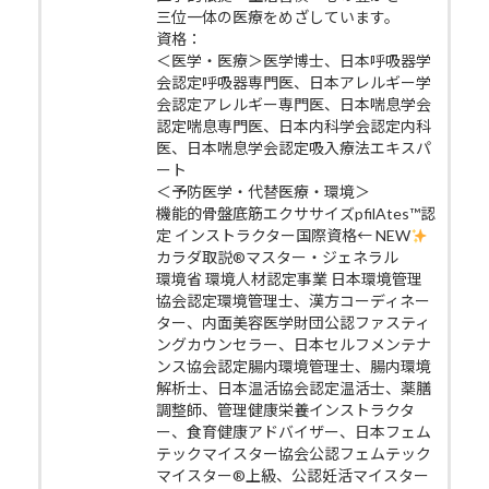
三位一体の医療をめざしています。
資格：
＜医学・医療＞医学博士、日本呼吸器学
会認定呼吸器専門医、日本アレルギー学
会認定アレルギー専門医、日本喘息学会
認定喘息専門医、日本内科学会認定内科
医、日本喘息学会認定吸入療法エキスパ
ート
＜予防医学・代替医療・環境＞
機能的骨盤底筋エクササイズpfilAtes™認
定 インストラクター国際資格← NEW
カラダ取説®マスター・ジェネラル
環境省 環境人材認定事業 日本環境管理
協会認定環境管理士、漢方コーディネー
ター、内面美容医学財団公認ファスティ
ングカウンセラー、日本セルフメンテナ
ンス協会認定腸内環境管理士、腸内環境
解析士、日本温活協会認定温活士、薬膳
調整師、管理健康栄養インストラクタ
ー、食育健康アドバイザー、日本フェム
テックマイスター協会公認フェムテック
マイスター®上級、公認妊活マイスター