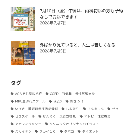
7月10日（金）午後は、内科初診の方も予約
なしで受診できます
2026年7月7日
外ばかり見ていると、人生は苦しくなる
2026年7月5日
タグ
AGA 男性型脱毛症
COPD 肺気腫 慢性気管支炎
MRC息切れスケール
sky10
あざ シミ
いびき 睡眠時無呼吸症候群
しみ取り
じんましん
せき
せきスケール
ぜんそく 気管支喘息
アトピー性皮膚炎
アナフィラキシー
クリニックオリジナルのイラスト
スカイテン
スカイ１０
タバコ
ダイエット