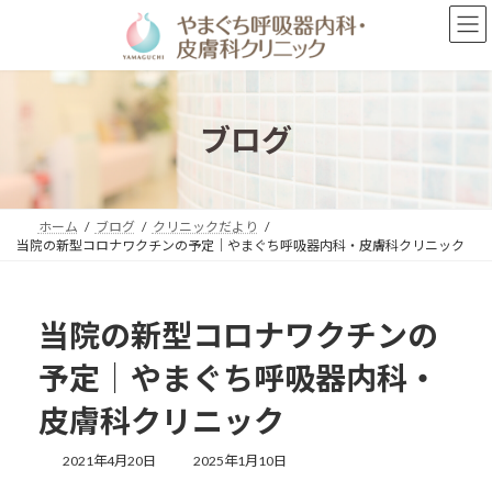
コ
ナ
ン
ビ
テ
ゲ
ン
ー
ツ
シ
へ
ョ
ブログ
ス
ン
キ
に
ッ
移
プ
動
ホーム
ブログ
クリニックだより
当院の新型コロナワクチンの予定｜やまぐち呼吸器内科・皮膚科クリニック
当院の新型コロナワクチンの
予定｜やまぐち呼吸器内科・
皮膚科クリニック
最
2021年4月20日
2025年1月10日
終