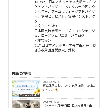
®Basic、日本スキンケア協会認定スキン
ケアアドバイザー、メンタル士心理カウ
ンセラー、アーユルヴェーダアドバイザ
ー、快眠セラピスト、安眠インストラク
ター
＜文化・生活＞
日本園芸協会認定ローズ・コンシェルジ
ュ、ローズソムリエ®（バラ資格）
＜受賞歴＞
第74回日本アレルギー学会学術大会「働
き方改革推進奨励賞」受賞
最新の投稿
2026年8月7日
夏季休診のお知らせと休診期間中の対応
について
クリニックだより
2026年8月2日
【六本木・森美術館】巨大な骸骨の山