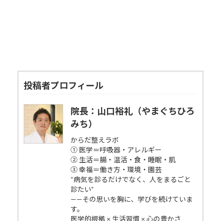
投稿者プロフィール
院長：山口裕礼（やまぐちひろ
みち）
からだ整えラボ
① 医学＝呼吸器・アレルギー
② 生活＝腸・温活・食・睡眠・肌
③ 幸福＝働き方・環境・園芸
“病気を診るだけでなく、人をまるごと
診たい”
——その思いを胸に、学びを続けていま
す。
医学的根拠 × 生活習慣 × 心の豊かさ