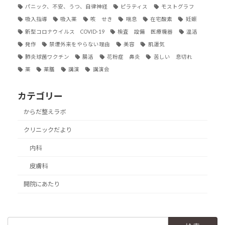
パニック、不安、うつ、自律神経
ピラティス
モストグラフ
吸入指導
吸入薬
咳 せき
喘息
在宅酸素
妊娠
新型コロナウイルス COVID-19
検査 設備 医療機器
温活
発作
禁煙外来をやらない理由
美容
肌運気
肺炎球菌ワクチン
腸活
花粉症 鼻炎
苦しい 息切れ
薬
薬膳
講演
講演会
カテゴリー
からだ整えラボ
クリニックだより
内科
皮膚科
開院にあたり
検