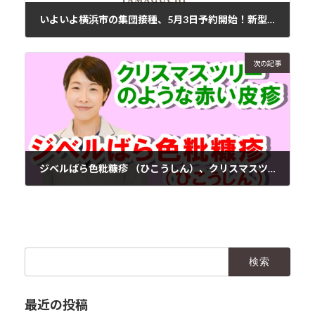
いよいよ横浜市の集団接種、5月3日予約開始！新型コロナワクチン
2021年4月15日
次の記事
ジベルばら色粃糠疹 （ひこうしん）、クリスマスツリーのような赤い皮疹
2021年4月20日
検
索:
最近の投稿