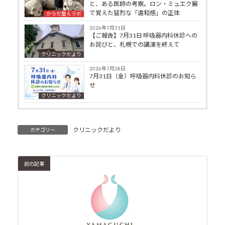
と、ある医師の考察。ロン・ミュエク展
で覚えた猛烈な「違和感」の正体
からだ整えラボ
2026年7月31日
【ご報告】7月31日 呼吸器内科休診への
お詫びと、札幌での講演を終えて
クリニックだより
2026年7月28日
7月31日（金）呼吸器内科休診のお知ら
せ
クリニックだより
クリニックだより
カテゴリー
前の記事