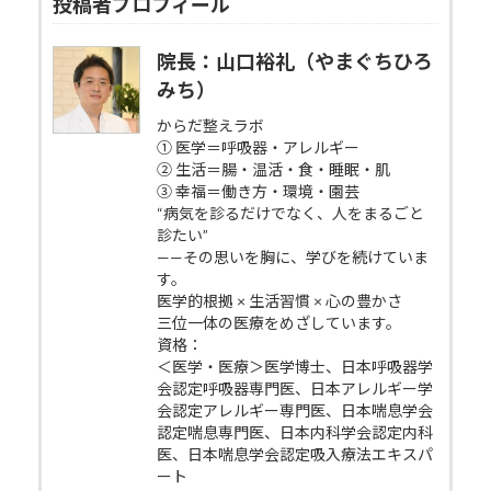
投稿者プロフィール
院長：山口裕礼（やまぐちひろ
みち）
からだ整えラボ
① 医学＝呼吸器・アレルギー
② 生活＝腸・温活・食・睡眠・肌
③ 幸福＝働き方・環境・園芸
“病気を診るだけでなく、人をまるごと
診たい”
——その思いを胸に、学びを続けていま
す。
医学的根拠 × 生活習慣 × 心の豊かさ
三位一体の医療をめざしています。
資格：
＜医学・医療＞医学博士、日本呼吸器学
会認定呼吸器専門医、日本アレルギー学
会認定アレルギー専門医、日本喘息学会
認定喘息専門医、日本内科学会認定内科
医、日本喘息学会認定吸入療法エキスパ
ート