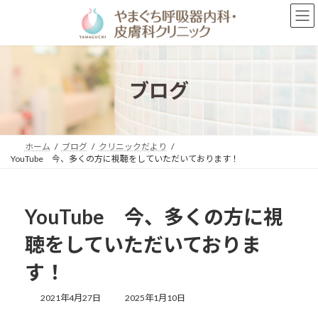
コ
ナ
ン
ビ
テ
ゲ
ン
ー
ツ
シ
へ
ョ
ブログ
ス
ン
キ
に
ッ
移
プ
動
ホーム
ブログ
クリニックだより
YouTube 今、多くの方に視聴をしていただいております！
YouTube 今、多くの方に視
聴をしていただいておりま
す！
最
2021年4月27日
2025年1月10日
終