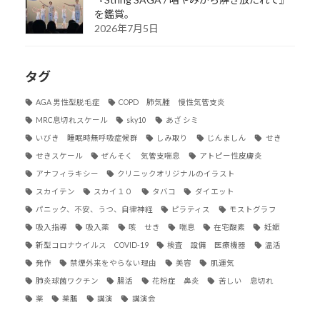
を鑑賞。
2026年7月5日
タグ
AGA 男性型脱毛症
COPD 肺気腫 慢性気管支炎
MRC息切れスケール
sky10
あざ シミ
いびき 睡眠時無呼吸症候群
しみ取り
じんましん
せき
せきスケール
ぜんそく 気管支喘息
アトピー性皮膚炎
アナフィラキシー
クリニックオリジナルのイラスト
スカイテン
スカイ１０
タバコ
ダイエット
パニック、不安、うつ、自律神経
ピラティス
モストグラフ
吸入指導
吸入薬
咳 せき
喘息
在宅酸素
妊娠
新型コロナウイルス COVID-19
検査 設備 医療機器
温活
発作
禁煙外来をやらない理由
美容
肌運気
肺炎球菌ワクチン
腸活
花粉症 鼻炎
苦しい 息切れ
薬
薬膳
講演
講演会