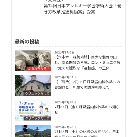
第74回日本アレルギー学会学術大会「働
き方改革推進奨励賞」受賞
最新の投稿
2026年8月2日
【六本木・森美術館】巨大な骸骨の山
と、ある医師の考察。ロン・ミュエク展
で覚えた猛烈な「違和感」の正体
からだ整えラボ
2026年7月31日
【ご報告】7月31日 呼吸器内科休診への
お詫びと、札幌での講演を終えて
クリニックだより
2026年7月28日
7月31日（金）呼吸器内科休診のお知ら
せ
クリニックだより
2026年7月26日
7月25日（土）の休診のお詫びと、日本