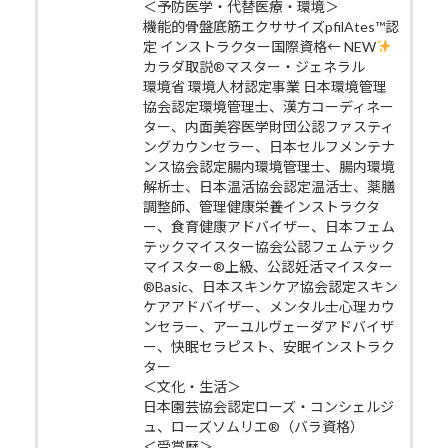
＜予防医学・代替医療・環境＞
機能的骨盤底筋エクササイズpfilAtes™認
定 インストラクター国際資格← NEW
カラダ取説®マスター・ジェネラル
環境省 環境人材認定事業 日本環境管理
協会認定環境管理士、漢方コーディネー
ター、内面美容医学財団公認ファスティ
ングカウンセラー、日本セルフメンテナ
ンス協会認定腸内環境管理士、腸内環境
解析士、日本温活協会認定温活士、薬膳
調整師、管理健康栄養インストラクタ
ー、食育健康アドバイザー、日本フェム
テックマイスター協会公認フェムテック
マイスター®上級、公認妊活マイスター
®Basic、日本スキンケア協会認定スキン
ケアアドバイザー、メンタル士心理カウ
ンセラー、アーユルヴェーダアドバイザ
ー、快眠セラピスト、安眠インストラク
ター
＜文化・生活＞
日本園芸協会認定ローズ・コンシェルジ
ュ、ローズソムリエ®（バラ資格）
＜受賞歴＞