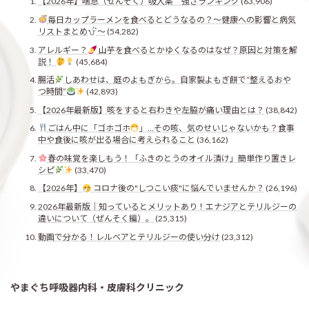
【2026年】喘息（ぜんそく）吸入薬 強さランキング
(63,906)
毎日カップラーメンを食べるとどうなるの？〜健康への影響と病気
リストまとめ
〜
(54,282)
アレルギー？
山芋を食べるとかゆくなるのはなぜ？原因と対策を解
説！
(45,684)
腸活
しあわせは、庭のよもぎから。自家製よもぎ餅で“整えるおや
つ時間”
(42,893)
【2026年最新版】咳をすると右わきや左脇が痛い理由とは？
(38,842)
ごはん中に「ゴホゴホ
」…その咳、気のせいじゃないかも？食事
中や食後に咳が出る場合に考えられること
(36,162)
春の味覚を楽しもう！「ふきのとうのオイル漬け」簡単作り置きレ
シピ
(33,470)
【2026年】
コロナ後の"しつこい痰"に悩んでいませんか？
(26,196)
2026年最新版｜知っているとメリットあり！エナジアとテリルジーの
違いについて（ぜんそく編）。
(25,315)
動画で分かる！レルベアとテリルジーの使い分け
(23,312)
やまぐち呼吸器内科・皮膚科クリニック