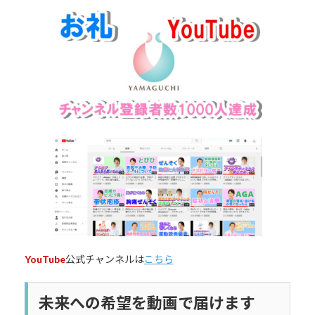
更
新
日
時
:
YouTube
公式チャンネルは
こちら
未来への希望を動画で届けます