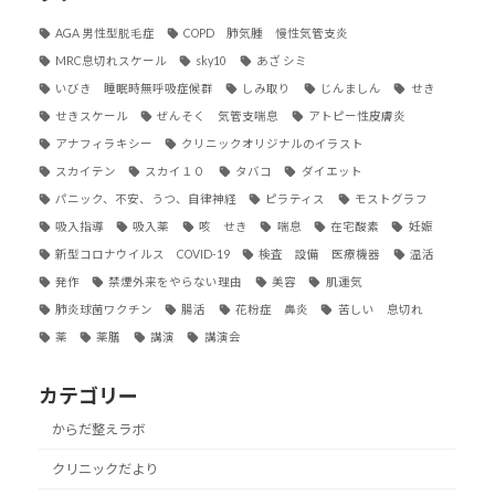
AGA 男性型脱毛症
COPD 肺気腫 慢性気管支炎
MRC息切れスケール
sky10
あざ シミ
いびき 睡眠時無呼吸症候群
しみ取り
じんましん
せき
せきスケール
ぜんそく 気管支喘息
アトピー性皮膚炎
アナフィラキシー
クリニックオリジナルのイラスト
スカイテン
スカイ１０
タバコ
ダイエット
パニック、不安、うつ、自律神経
ピラティス
モストグラフ
吸入指導
吸入薬
咳 せき
喘息
在宅酸素
妊娠
新型コロナウイルス COVID-19
検査 設備 医療機器
温活
発作
禁煙外来をやらない理由
美容
肌運気
肺炎球菌ワクチン
腸活
花粉症 鼻炎
苦しい 息切れ
薬
薬膳
講演
講演会
カテゴリー
からだ整えラボ
クリニックだより