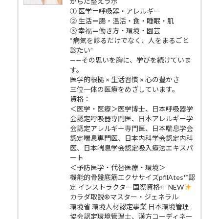
からだ整えラボ
① 医学＝呼吸器・アレルギー
② 生活＝腸・温活・食・睡眠・肌
③ 幸福＝働き方・環境・園芸
“病気を診るだけでなく、人をまるごと
診たい”
——その思いを胸に、学びを続けていま
す。
医学的根拠 × 生活習慣 × 心の豊かさ
三位一体の医療をめざしています。
資格：
＜医学・医療＞医学博士、日本呼吸器学
会認定呼吸器専門医、日本アレルギー学
会認定アレルギー専門医、日本喘息学会
認定喘息専門医、日本内科学会認定内科
医、日本喘息学会認定吸入療法エキスパ
ート
＜予防医学・代替医療・環境＞
機能的骨盤底筋エクササイズpfilAtes™認
定 インストラクター国際資格← NEW
カラダ取説®マスター・ジェネラル
環境省 環境人材認定事業 日本環境管理
協会認定環境管理士、漢方コーディネー