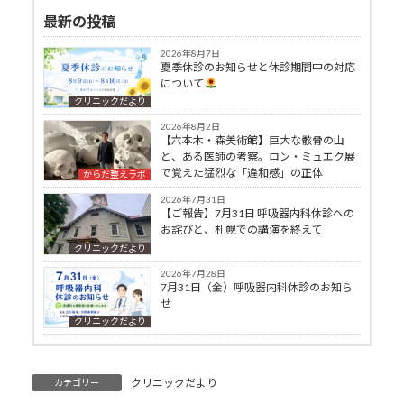
最新の投稿
2026年8月7日
夏季休診のお知らせと休診期間中の対応
について
クリニックだより
2026年8月2日
【六本木・森美術館】巨大な骸骨の山
と、ある医師の考察。ロン・ミュエク展
で覚えた猛烈な「違和感」の正体
からだ整えラボ
2026年7月31日
【ご報告】7月31日 呼吸器内科休診への
お詫びと、札幌での講演を終えて
クリニックだより
2026年7月28日
7月31日（金）呼吸器内科休診のお知ら
せ
クリニックだより
クリニックだより
カテゴリー