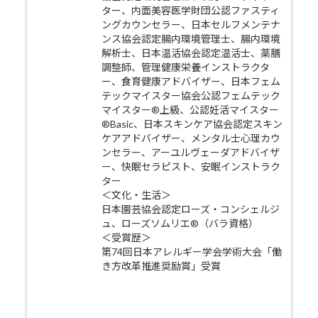
ター、内面美容医学財団公認ファスティ
ングカウンセラー、日本セルフメンテナ
ンス協会認定腸内環境管理士、腸内環境
解析士、日本温活協会認定温活士、薬膳
調整師、管理健康栄養インストラクタ
ー、食育健康アドバイザー、日本フェム
テックマイスター協会公認フェムテック
マイスター®上級、公認妊活マイスター
®Basic、日本スキンケア協会認定スキン
ケアアドバイザー、メンタル士心理カウ
ンセラー、アーユルヴェーダアドバイザ
ー、快眠セラピスト、安眠インストラク
ター
＜文化・生活＞
日本園芸協会認定ローズ・コンシェルジ
ュ、ローズソムリエ®（バラ資格）
＜受賞歴＞
第74回日本アレルギー学会学術大会「働
き方改革推進奨励賞」受賞