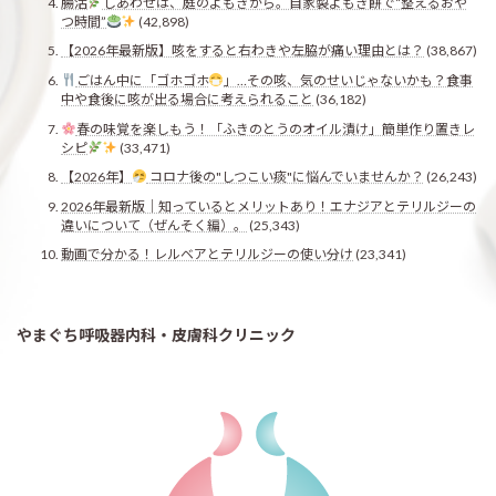
腸活
しあわせは、庭のよもぎから。自家製よもぎ餅で“整えるおや
つ時間”
(42,898)
【2026年最新版】咳をすると右わきや左脇が痛い理由とは？
(38,867)
ごはん中に「ゴホゴホ
」…その咳、気のせいじゃないかも？食事
中や食後に咳が出る場合に考えられること
(36,182)
春の味覚を楽しもう！「ふきのとうのオイル漬け」簡単作り置きレ
シピ
(33,471)
【2026年】
コロナ後の"しつこい痰"に悩んでいませんか？
(26,243)
2026年最新版｜知っているとメリットあり！エナジアとテリルジーの
違いについて（ぜんそく編）。
(25,343)
動画で分かる！レルベアとテリルジーの使い分け
(23,341)
やまぐち呼吸器内科・皮膚科クリニック