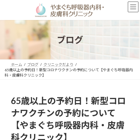
コ
ナ
ン
ビ
テ
ゲ
ン
ー
ツ
シ
へ
ョ
ブログ
ス
ン
キ
に
ッ
移
プ
動
ホーム
ブログ
クリニックだより
65歳以上の予約日！新型コロナワクチンの予約について【やまぐち呼吸器内
科・皮膚科クリニック】
65歳以上の予約日！新型コロ
ナワクチンの予約について
【やまぐち呼吸器内科・皮膚
科クリニック】