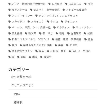
いびき 睡眠時無呼吸症候群
しみ取り
じんましん
せき
せきスケール
ぜんそく 気管支喘息
アトピー性皮膚炎
アナフィラキシー
クリニックオリジナルのイラスト
スカイテン
スカイ１０
タバコ
ダイエット
パニック、不安、うつ、自律神経
ピラティス
モストグラフ
吸入指導
吸入薬
咳 せき
喘息
在宅酸素
妊娠
新型コロナウイルス COVID-19
検査 設備 医療機器
温活
発作
禁煙外来をやらない理由
美容
肌運気
肺炎球菌ワクチン
腸活
花粉症 鼻炎
苦しい 息切れ
薬
薬膳
講演
講演会
カテゴリー
からだ整えラボ
クリニックだより
内科
皮膚科