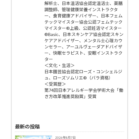
解析士、日本温活協会認定温活士、薬膳
調整師、管理健康栄養インストラクタ
ー、食育健康アドバイザー、日本フェム
テックマイスター協会公認フェムテック
マイスター®上級、公認妊活マイスター
®Basic、日本スキンケア協会認定スキン
ケアアドバイザー、メンタル士心理カウ
ンセラー、アーユルヴェーダアドバイザ
ー、快眠セラピスト、安眠インストラク
ター
＜文化・生活＞
日本園芸協会認定ローズ・コンシェルジ
ュ、ローズソムリエ®（バラ資格）
＜受賞歴＞
第74回日本アレルギー学会学術大会「働
き方改革推進奨励賞」受賞
最新の投稿
2026年8月7日