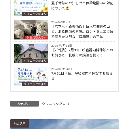
夏季休診のお知らせと休診期間中の対応
について
クリニックだより
2026年8月2日
【六本木・森美術館】巨大な骸骨の山
と、ある医師の考察。ロン・ミュエク展
で覚えた猛烈な「違和感」の正体
からだ整えラボ
2026年7月31日
【ご報告】7月31日 呼吸器内科休診への
お詫びと、札幌での講演を終えて
クリニックだより
2026年7月28日
7月31日（金）呼吸器内科休診のお知ら
せ
クリニックだより
クリニックだより
カテゴリー
前の記事