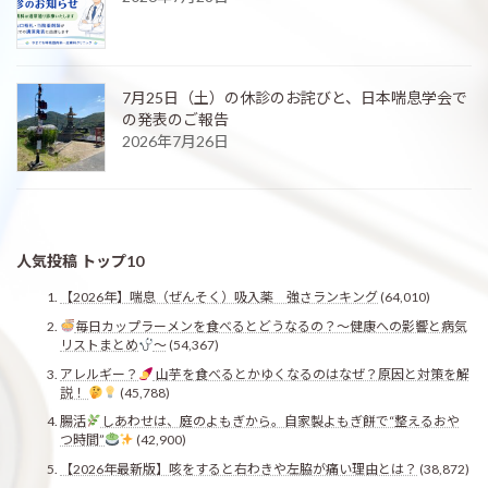
7月25日（土）の休診のお詫びと、日本喘息学会で
の発表のご報告
2026年7月26日
人気投稿 トップ10
【2026年】喘息（ぜんそく）吸入薬 強さランキング
(64,010)
毎日カップラーメンを食べるとどうなるの？〜健康への影響と病気
リストまとめ
〜
(54,367)
アレルギー？
山芋を食べるとかゆくなるのはなぜ？原因と対策を解
説！
(45,788)
腸活
しあわせは、庭のよもぎから。自家製よもぎ餅で“整えるおや
つ時間”
(42,900)
【2026年最新版】咳をすると右わきや左脇が痛い理由とは？
(38,872)