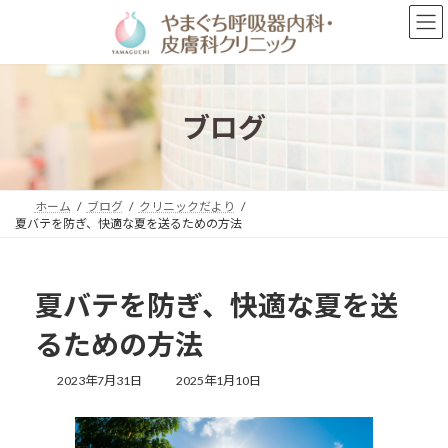
コ
ナ
ン
ビ
テ
ゲ
ン
ー
ツ
シ
へ
ョ
ブログ
ス
ン
キ
に
ッ
移
プ
動
ホーム
ブログ
クリニックだより
夏バテを防ぎ、快適な夏を送るための方法
夏バテを防ぎ、快適な夏を送
るための方法
最
2023年7月31日
2025年1月10日
終
更
新