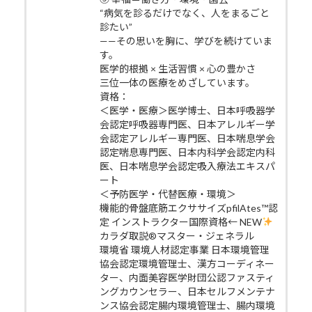
“病気を診るだけでなく、人をまるごと
診たい”
——その思いを胸に、学びを続けていま
す。
医学的根拠 × 生活習慣 × 心の豊かさ
三位一体の医療をめざしています。
資格：
＜医学・医療＞医学博士、日本呼吸器学
会認定呼吸器専門医、日本アレルギー学
会認定アレルギー専門医、日本喘息学会
認定喘息専門医、日本内科学会認定内科
医、日本喘息学会認定吸入療法エキスパ
ート
＜予防医学・代替医療・環境＞
機能的骨盤底筋エクササイズpfilAtes™認
定 インストラクター国際資格← NEW
カラダ取説®マスター・ジェネラル
環境省 環境人材認定事業 日本環境管理
協会認定環境管理士、漢方コーディネー
ター、内面美容医学財団公認ファスティ
ングカウンセラー、日本セルフメンテナ
ンス協会認定腸内環境管理士、腸内環境