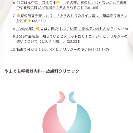
ごはん中に「ゴホゴホ
」…その咳、気のせいじゃないかも？食事
中や食後に咳が出る場合に考えられること
(36,185)
春の味覚を楽しもう！「ふきのとうのオイル漬け」簡単作り置きレ
シピ
(33,471)
【2026年】
コロナ後の"しつこい痰"に悩んでいませんか？
(26,254)
2026年最新版｜知っているとメリットあり！エナジアとテリルジーの
違いについて（ぜんそく編）。
(25,351)
動画で分かる！レルベアとテリルジーの使い分け
(23,347)
やまぐち呼吸器内科・皮膚科クリニック