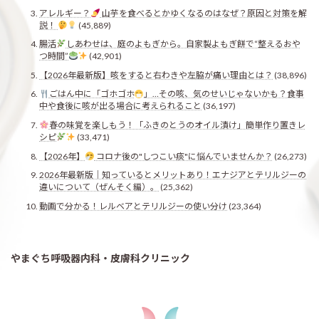
アレルギー？
山芋を食べるとかゆくなるのはなぜ？原因と対策を解
説！
(45,889)
腸活
しあわせは、庭のよもぎから。自家製よもぎ餅で“整えるおや
つ時間”
(42,901)
【2026年最新版】咳をすると右わきや左脇が痛い理由とは？
(38,896)
ごはん中に「ゴホゴホ
」…その咳、気のせいじゃないかも？食事
中や食後に咳が出る場合に考えられること
(36,197)
春の味覚を楽しもう！「ふきのとうのオイル漬け」簡単作り置きレ
シピ
(33,471)
【2026年】
コロナ後の"しつこい痰"に悩んでいませんか？
(26,273)
2026年最新版｜知っているとメリットあり！エナジアとテリルジーの
違いについて（ぜんそく編）。
(25,362)
動画で分かる！レルベアとテリルジーの使い分け
(23,364)
やまぐち呼吸器内科・皮膚科クリニック