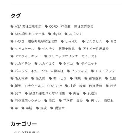
タグ
AGA 男性型脱毛症
COPD 肺気腫 慢性気管支炎
MRC息切れスケール
sky10
あざ シミ
いびき 睡眠時無呼吸症候群
しみ取り
じんましん
せき
せきスケール
ぜんそく 気管支喘息
アトピー性皮膚炎
アナフィラキシー
クリニックオリジナルのイラスト
スカイテン
スカイ１０
タバコ
ダイエット
パニック、不安、うつ、自律神経
ピラティス
モストグラフ
吸入指導
吸入薬
咳 せき
喘息
在宅酸素
妊娠
新型コロナウイルス COVID-19
検査 設備 医療機器
温活
発作
禁煙外来をやらない理由
美容
肌運気
肺炎球菌ワクチン
腸活
花粉症 鼻炎
苦しい 息切れ
薬
薬膳
講演
講演会
カテゴリー
からだ整えラボ