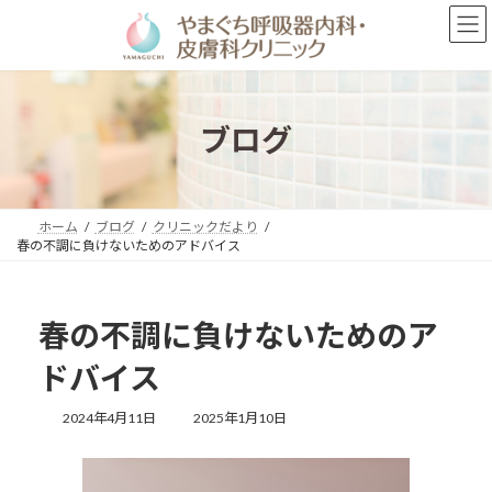
コ
ナ
ン
ビ
テ
ゲ
ン
ー
ツ
シ
へ
ョ
ブログ
ス
ン
キ
に
ッ
移
プ
動
ホーム
ブログ
クリニックだより
春の不調に負けないためのアドバイス
春の不調に負けないためのア
ドバイス
最
2024年4月11日
2025年1月10日
終
更
新