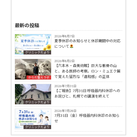
最新の投稿
2026年8月7日
夏季休診のお知らせと休診期間中の対応
について
クリニックだより
2026年8月2日
【六本木・森美術館】巨大な骸骨の山
と、ある医師の考察。ロン・ミュエク展
で覚えた猛烈な「違和感」の正体
からだ整えラボ
2026年7月31日
【ご報告】7月31日 呼吸器内科休診への
お詫びと、札幌での講演を終えて
クリニックだより
2026年7月28日
7月31日（金）呼吸器内科休診のお知ら
せ
クリニックだより