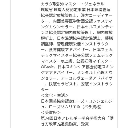
カラダ取説®マスター・ジェネラル
環境省 環境人材認定事業 日本環境管理
協会認定環境管理士、漢方コーディネー
ター、内面美容医学財団公認ファスティ
ングカウンセラー、日本セルフメンテナ
ンス協会認定腸内環境管理士、腸内環境
解析士、日本温活協会認定温活士、薬膳
調整師、管理健康栄養インストラクタ
ー、食育健康アドバイザー、日本フェム
テックマイスター協会公認フェムテック
マイスター®上級、公認妊活マイスター
®Basic、日本スキンケア協会認定スキン
ケアアドバイザー、メンタル士心理カウ
ンセラー、アーユルヴェーダアドバイザ
ー、快眠セラピスト、安眠インストラク
ター
＜文化・生活＞
日本園芸協会認定ローズ・コンシェルジ
ュ、ローズソムリエ®（バラ資格）
＜受賞歴＞
第74回日本アレルギー学会学術大会「働
き方改革推進奨励賞」受賞