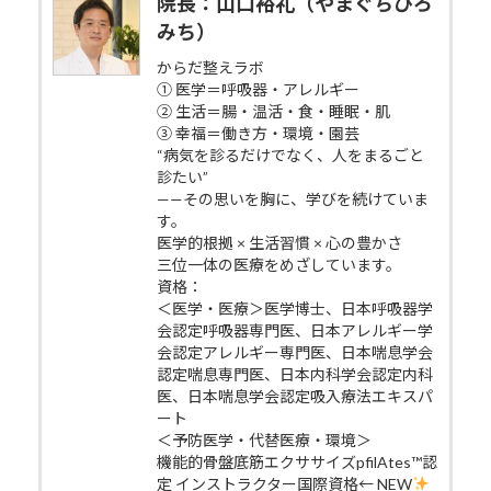
院長：山口裕礼（やまぐちひろ
みち）
からだ整えラボ
① 医学＝呼吸器・アレルギー
② 生活＝腸・温活・食・睡眠・肌
③ 幸福＝働き方・環境・園芸
“病気を診るだけでなく、人をまるごと
診たい”
——その思いを胸に、学びを続けていま
す。
医学的根拠 × 生活習慣 × 心の豊かさ
三位一体の医療をめざしています。
資格：
＜医学・医療＞医学博士、日本呼吸器学
会認定呼吸器専門医、日本アレルギー学
会認定アレルギー専門医、日本喘息学会
認定喘息専門医、日本内科学会認定内科
医、日本喘息学会認定吸入療法エキスパ
ート
＜予防医学・代替医療・環境＞
機能的骨盤底筋エクササイズpfilAtes™認
定 インストラクター国際資格← NEW