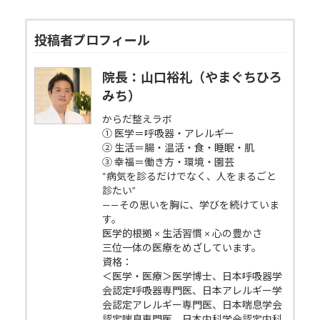
投稿者プロフィール
院長：山口裕礼（やまぐちひろ
みち）
からだ整えラボ
① 医学＝呼吸器・アレルギー
② 生活＝腸・温活・食・睡眠・肌
③ 幸福＝働き方・環境・園芸
“病気を診るだけでなく、人をまるごと
診たい”
——その思いを胸に、学びを続けていま
す。
医学的根拠 × 生活習慣 × 心の豊かさ
三位一体の医療をめざしています。
資格：
＜医学・医療＞医学博士、日本呼吸器学
会認定呼吸器専門医、日本アレルギー学
会認定アレルギー専門医、日本喘息学会
認定喘息専門医、日本内科学会認定内科