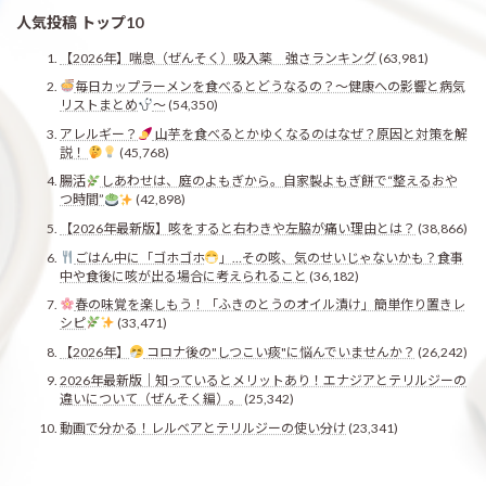
人気投稿 トップ10
【2026年】喘息（ぜんそく）吸入薬 強さランキング
(63,981)
毎日カップラーメンを食べるとどうなるの？〜健康への影響と病気
リストまとめ
〜
(54,350)
アレルギー？
山芋を食べるとかゆくなるのはなぜ？原因と対策を解
説！
(45,768)
腸活
しあわせは、庭のよもぎから。自家製よもぎ餅で“整えるおや
つ時間”
(42,898)
【2026年最新版】咳をすると右わきや左脇が痛い理由とは？
(38,866)
ごはん中に「ゴホゴホ
」…その咳、気のせいじゃないかも？食事
中や食後に咳が出る場合に考えられること
(36,182)
春の味覚を楽しもう！「ふきのとうのオイル漬け」簡単作り置きレ
シピ
(33,471)
【2026年】
コロナ後の"しつこい痰"に悩んでいませんか？
(26,242)
2026年最新版｜知っているとメリットあり！エナジアとテリルジーの
違いについて（ぜんそく編）。
(25,342)
動画で分かる！レルベアとテリルジーの使い分け
(23,341)