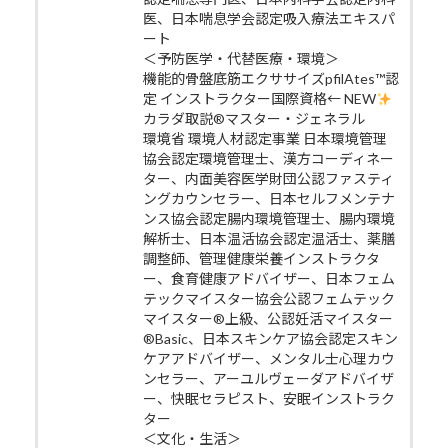
医、日本喘息学会認定吸入療法エキスパ
ート
＜予防医学・代替医療・環境＞
機能的骨盤底筋エクササイズpfilAtes™認
定 インストラクター国際資格← NEW
カラダ取説®マスター・ジェネラル
環境省 環境人材認定事業 日本環境管理
協会認定環境管理士、漢方コーディネー
ター、内面美容医学財団公認ファスティ
ングカウンセラー、日本セルフメンテナ
ンス協会認定腸内環境管理士、腸内環境
解析士、日本温活協会認定温活士、薬膳
調整師、管理健康栄養インストラクタ
ー、食育健康アドバイザー、日本フェム
テックマイスター協会公認フェムテック
マイスター®上級、公認妊活マイスター
®Basic、日本スキンケア協会認定スキン
ケアアドバイザー、メンタル士心理カウ
ンセラー、アーユルヴェーダアドバイザ
ー、快眠セラピスト、安眠インストラク
ター
＜文化・生活＞