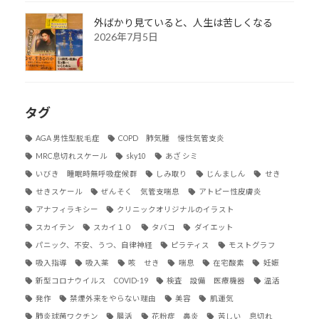
外ばかり見ていると、人生は苦しくなる
2026年7月5日
タグ
AGA 男性型脱毛症
COPD 肺気腫 慢性気管支炎
MRC息切れスケール
sky10
あざ シミ
いびき 睡眠時無呼吸症候群
しみ取り
じんましん
せき
せきスケール
ぜんそく 気管支喘息
アトピー性皮膚炎
アナフィラキシー
クリニックオリジナルのイラスト
スカイテン
スカイ１０
タバコ
ダイエット
パニック、不安、うつ、自律神経
ピラティス
モストグラフ
吸入指導
吸入薬
咳 せき
喘息
在宅酸素
妊娠
新型コロナウイルス COVID-19
検査 設備 医療機器
温活
発作
禁煙外来をやらない理由
美容
肌運気
肺炎球菌ワクチン
腸活
花粉症 鼻炎
苦しい 息切れ