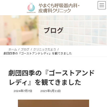
コ
ナ
ン
ビ
テ
ゲ
ン
ー
ツ
シ
へ
ョ
ブログ
ス
ン
キ
に
ッ
移
プ
動
ホーム
ブログ
クリニックだより
劇団四季の『ゴーストアンドレディ』を観てきました
劇団四季の『ゴーストアンド
レディ』を観てきました
最
2024年7月7日
2025年1月11日
終
更
新