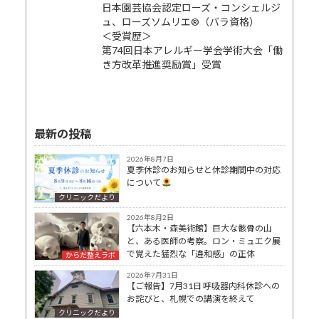
日本園芸協会認定ローズ・コンシェルジ
ュ、ローズソムリエ®（バラ資格）
＜受賞歴＞
第74回日本アレルギー学会学術大会「働
き方改革推進奨励賞」受賞
最新の投稿
2026年8月7日
夏季休診のお知らせと休診期間中の対応
について
クリニックだより
2026年8月2日
【六本木・森美術館】巨大な骸骨の山
と、ある医師の考察。ロン・ミュエク展
で覚えた猛烈な「違和感」の正体
からだ整えラボ
2026年7月31日
【ご報告】7月31日 呼吸器内科休診への
お詫びと、札幌での講演を終えて
クリニックだより