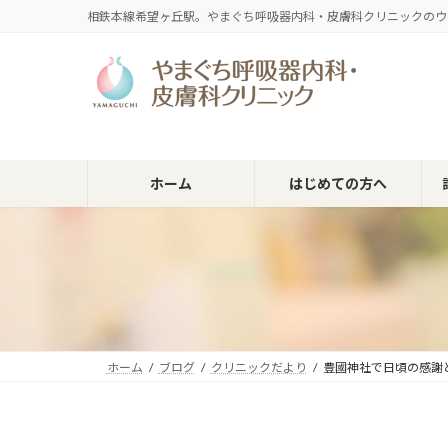
コ
ナ
相鉄本線希望ヶ丘駅。やまぐち呼吸器内科・皮膚科クリニックのウ
ン
ビ
テ
ゲ
ン
ー
ツ
シ
へ
ョ
ス
ン
キ
に
ホーム
はじめての方へ
ッ
移
プ
動
ホーム
ブログ
クリニックだより
豊國神社で日頃の感謝