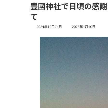
豊國神社で日頃の感謝
て
最
2024年10月14日
2025年1月10日
終
更
新
日
時
: