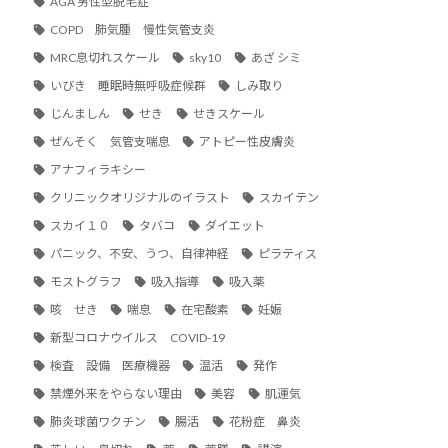
AGA 男性型脱毛症
COPD 肺気腫 慢性気管支炎
MRC息切れスケール
sky10
あざ シミ
いびき 睡眠時無呼吸症候群
しみ取り
じんましん
せき
せきスケール
ぜんそく 気管支喘息
アトピー性皮膚炎
アナフィラキシー
クリニックオリジナルのイラスト
スカイテン
スカイ１０
タバコ
ダイエット
パニック、不安、うつ、自律神経
ピラティス
モストグラフ
吸入指導
吸入薬
咳 せき
喘息
在宅酸素
妊娠
新型コロナウイルス COVID-19
検査 設備 医療機器
温活
発作
禁煙外来をやらない理由
美容
肌運気
肺炎球菌ワクチン
腸活
花粉症 鼻炎