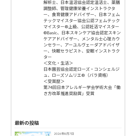
解析士、日本温活協会認定温活士、薬膳
調整師、管理健康栄養インストラクタ
ー、食育健康アドバイザー、日本フェム
テックマイスター協会公認フェムテック
マイスター®上級、公認妊活マイスター
®Basic、日本スキンケア協会認定スキン
ケアアドバイザー、メンタル士心理カウ
ンセラー、アーユルヴェーダアドバイザ
ー、快眠セラピスト、安眠インストラク
ター
＜文化・生活＞
日本園芸協会認定ローズ・コンシェルジ
ュ、ローズソムリエ®（バラ資格）
＜受賞歴＞
第74回日本アレルギー学会学術大会「働
き方改革推進奨励賞」受賞
最新の投稿
2026年8月7日