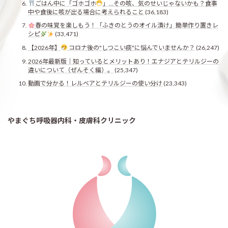
ごはん中に「ゴホゴホ
」…その咳、気のせいじゃないかも？食事
中や食後に咳が出る場合に考えられること
(36,183)
春の味覚を楽しもう！「ふきのとうのオイル漬け」簡単作り置きレ
シピ
(33,471)
【2026年】
コロナ後の"しつこい痰"に悩んでいませんか？
(26,247)
2026年最新版｜知っているとメリットあり！エナジアとテリルジーの
違いについて（ぜんそく編）。
(25,347)
動画で分かる！レルベアとテリルジーの使い分け
(23,343)
やまぐち呼吸器内科・皮膚科クリニック