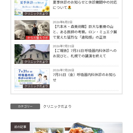
夏季休診のお知らせと休診期間中の対応
について
クリニックだより
2026年8月2日
【六本木・森美術館】巨大な骸骨の山
と、ある医師の考察。ロン・ミュエク展
で覚えた猛烈な「違和感」の正体
からだ整えラボ
2026年7月31日
【ご報告】7月31日 呼吸器内科休診への
お詫びと、札幌での講演を終えて
クリニックだより
2026年7月28日
7月31日（金）呼吸器内科休診のお知ら
せ
クリニックだより
クリニックだより
カテゴリー
前の記事