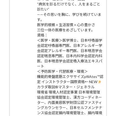
“病気を診るだけでなく、人をまるごと
診たい”
——その思いを胸に、学びを続けていま
す。
医学的根拠 × 生活習慣 × 心の豊かさ
三位一体の医療をめざしています。
資格：
＜医学・医療＞医学博士、日本呼吸器学
会認定呼吸器専門医、日本アレルギー学
会認定アレルギー専門医、日本喘息学会
認定喘息専門医、日本内科学会認定内科
医、日本喘息学会認定吸入療法エキスパ
ート
＜予防医学・代替医療・環境＞
機能的骨盤底筋エクササイズpfilAtes™認
定 インストラクター国際資格← NEW
カラダ取説®マスター・ジェネラル
環境省 環境人材認定事業 日本環境管理
協会認定環境管理士、漢方コーディネー
ター、内面美容医学財団公認ファスティ
ングカウンセラー、日本セルフメンテナ
ンス協会認定腸内環境管理士、腸内環境