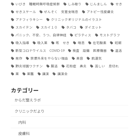
いびき 睡眠時無呼吸症候群
しみ取り
じんましん
せき
せきスケール
ぜんそく 気管支喘息
アトピー性皮膚炎
アナフィラキシー
クリニックオリジナルのイラスト
スカイテン
スカイ１０
タバコ
ダイエット
パニック、不安、うつ、自律神経
ピラティス
モストグラフ
吸入指導
吸入薬
咳 せき
喘息
在宅酸素
妊娠
新型コロナウイルス COVID-19
検査 設備 医療機器
温活
発作
禁煙外来をやらない理由
美容
肌運気
肺炎球菌ワクチン
腸活
花粉症 鼻炎
苦しい 息切れ
薬
薬膳
講演
講演会
カテゴリー
からだ整えラボ
クリニックだより
内科
皮膚科