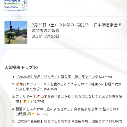
7月25日（土）の休診のお詫びと、日本喘息学会で
の発表のご報告
2026年7月26日
人気投稿 トップ10
【2026年】喘息（ぜんそく）吸入薬 強さランキング
(63,996)
毎日カップラーメンを食べるとどうなるの？〜健康への影響と病気
リストまとめ
〜
(54,358)
アレルギー？
山芋を食べるとかゆくなるのはなぜ？原因と対策を解
説！
(45,774)
腸活
しあわせは、庭のよもぎから。自家製よもぎ餅で“整えるおや
つ時間”
(42,899)
【2026年最新版】咳をすると右わきや左脇が痛い理由とは？
(38,867)