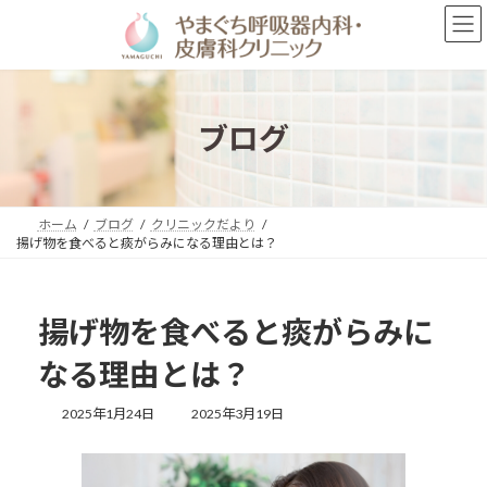
コ
ナ
ン
ビ
テ
ゲ
ン
ー
ツ
シ
へ
ョ
ブログ
ス
ン
キ
に
ッ
移
プ
動
ホーム
ブログ
クリニックだより
揚げ物を食べると痰がらみになる理由とは？
揚げ物を食べると痰がらみに
なる理由とは？
最
2025年1月24日
2025年3月19日
終
更
新