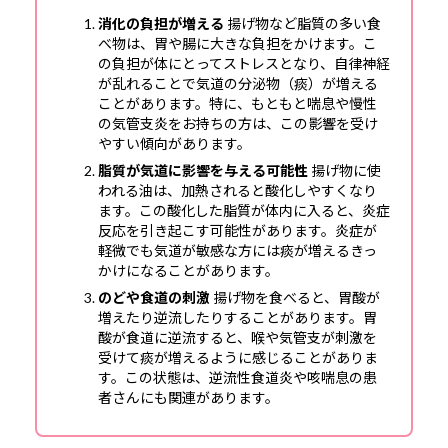
消化の負担が増える
揚げ物など脂質の多い食
べ物は、胃や腸に大きな負担をかけます。こ
の負担が体にとってストレスとなり、自律神経
が乱れることで気道の分泌物（痰）が増える
ことがあります。特に、もともと喘息や慢性
の気管支炎をお持ちの方は、この影響を受け
やすい傾向があります。
脂質が気道に影響を与える可能性
揚げ物に使
われる油は、加熱されると酸化しやすくなり
ます。この酸化した脂質が体内に入ると、炎症
反応を引き起こす可能性があります。炎症が
軽微でも気道が敏感な方には痰が増えるきっ
かけになることがあります。
のどや食道の刺激
揚げ物を食べると、胃酸が
増えたり逆流したりすることがあります。胃
酸が食道に逆流すると、喉や気管支が刺激を
受けて痰が増えるように感じることがありま
す。この状態は、逆流性食道炎や咳喘息の患
者さんにも関連があります。