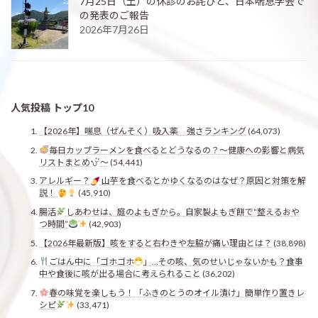
7月25日（土）の休診のお詫びと、日本喘息学会で
の発表のご報告
2026年7月26日
人気投稿 トップ10
【2026年】喘息（ぜんそく）吸入薬 強さランキング
(64,073)
毎日カップラーメンを食べるとどうなるの？〜健康への影響と病気
リストまとめ
〜
(54,441)
アレルギー？
山芋を食べるとかゆくなるのはなぜ？原因と対策を解
説！
(45,910)
腸活
しあわせは、庭のよもぎから。自家製よもぎ餅で“整えるおや
つ時間”
(42,903)
【2026年最新版】咳をすると右わきや左脇が痛い理由とは？
(38,898)
ごはん中に「ゴホゴホ
」…その咳、気のせいじゃないかも？食事
中や食後に咳が出る場合に考えられること
(36,202)
春の味覚を楽しもう！「ふきのとうのオイル漬け」簡単作り置きレ
シピ
(33,471)