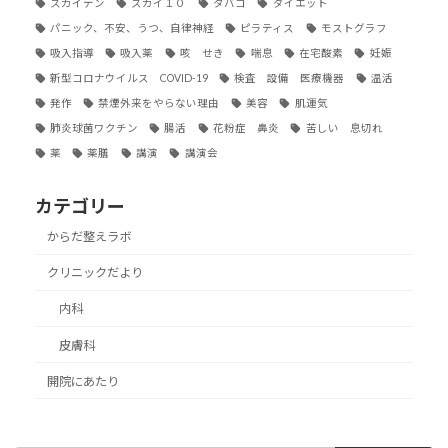
スカイテン
スカイ１０
タバコ
ダイエット
パニック、不安、うつ、自律神経
ピラティス
モストグラフ
吸入指導
吸入薬
咳 せき
喘息
在宅酸素
妊娠
新型コロナウイルス COVID-19
検査 設備 医療機器
温活
発作
禁煙外来をやらない理由
美容
肌運気
肺炎球菌ワクチン
腸活
花粉症 鼻炎
苦しい 息切れ
薬
薬膳
講演
講演会
カテゴリー
からだ整えラボ
クリニックだより
内科
皮膚科
開院にあたり