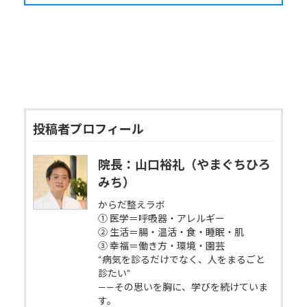
投稿者プロフィール
院長：山口裕礼（やまぐちひろ
みち）
からだ整えラボ
① 医学＝呼吸器・アレルギー
② 生活＝腸・温活・食・睡眠・肌
③ 幸福＝働き方・環境・園芸
“病気を診るだけでなく、人をまるごと
診たい”
——その思いを胸に、学びを続けていま
す。