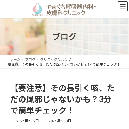
コ
ナ
ン
ビ
テ
ゲ
ン
ー
ツ
シ
へ
ョ
ブログ
ス
ン
キ
に
ッ
移
プ
動
ホーム
ブログ
クリニックだより
【要注意】その長引く咳、ただの風邪じゃないかも？3分で簡単チェック！
【要注意】その長引く咳、た
だの風邪じゃないかも？3分
で簡単チェック！
最
2025年2月2日
2025年2月3日
終