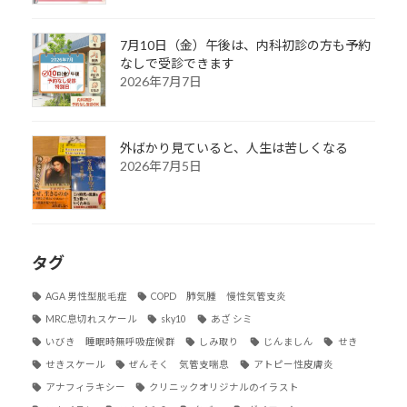
7月10日（金）午後は、内科初診の方も予約
なしで受診できます
2026年7月7日
外ばかり見ていると、人生は苦しくなる
2026年7月5日
タグ
AGA 男性型脱毛症
COPD 肺気腫 慢性気管支炎
MRC息切れスケール
sky10
あざ シミ
いびき 睡眠時無呼吸症候群
しみ取り
じんましん
せき
せきスケール
ぜんそく 気管支喘息
アトピー性皮膚炎
アナフィラキシー
クリニックオリジナルのイラスト