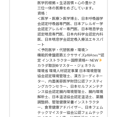
医学的根拠 × 生活習慣 × 心の豊かさ
三位一体の医療をめざしています。
資格：
＜医学・医療＞医学博士、日本呼吸器学
会認定呼吸器専門医、日本アレルギー学
会認定アレルギー専門医、日本喘息学会
認定喘息専門医、日本内科学会認定内科
医、日本喘息学会認定吸入療法エキスパ
ート
＜予防医学・代替医療・環境＞
機能的骨盤底筋エクササイズpfilAtes™認
定 インストラクター国際資格← NEW
カラダ取説®マスター・ジェネラル
環境省 環境人材認定事業 日本環境管理
協会認定環境管理士、漢方コーディネー
ター、内面美容医学財団公認ファスティ
ングカウンセラー、日本セルフメンテナ
ンス協会認定腸内環境管理士、腸内環境
解析士、日本温活協会認定温活士、薬膳
調整師、管理健康栄養インストラクタ
ー、食育健康アドバイザー、日本フェム
テックマイスター協会公認フェムテック