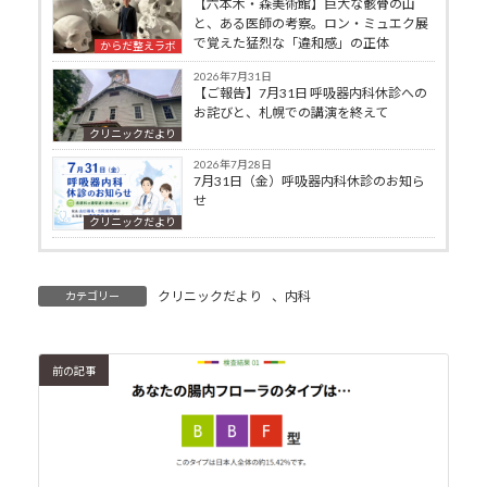
【六本木・森美術館】巨大な骸骨の山
と、ある医師の考察。ロン・ミュエク展
で覚えた猛烈な「違和感」の正体
からだ整えラボ
2026年7月31日
【ご報告】7月31日 呼吸器内科休診への
お詫びと、札幌での講演を終えて
クリニックだより
2026年7月28日
7月31日（金）呼吸器内科休診のお知ら
せ
クリニックだより
クリニックだより
、
内科
カテゴリー
前の記事