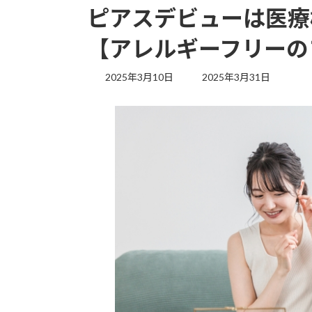
ピアスデビューは医療
【アレルギーフリーの
最
2025年3月10日
2025年3月31日
終
更
新
日
時
: