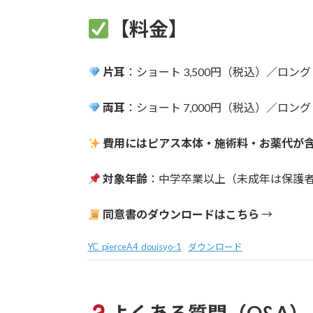
【料金】
片耳
：ショート 3,500円（税込）／ロング 
両耳
：ショート 7,000円（税込）／ロング 
費用にはピアス本体・施術料・お薬代が
対象年齢
：中学卒業以上（未成年は保護
同意書のダウンロードはこちら
→
YC_pierceA4_douisyo-1
ダウンロード