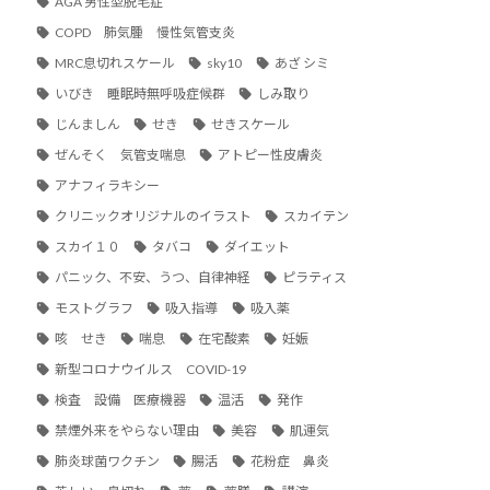
AGA 男性型脱毛症
COPD 肺気腫 慢性気管支炎
MRC息切れスケール
sky10
あざ シミ
いびき 睡眠時無呼吸症候群
しみ取り
じんましん
せき
せきスケール
ぜんそく 気管支喘息
アトピー性皮膚炎
アナフィラキシー
クリニックオリジナルのイラスト
スカイテン
スカイ１０
タバコ
ダイエット
パニック、不安、うつ、自律神経
ピラティス
モストグラフ
吸入指導
吸入薬
咳 せき
喘息
在宅酸素
妊娠
新型コロナウイルス COVID-19
検査 設備 医療機器
温活
発作
禁煙外来をやらない理由
美容
肌運気
肺炎球菌ワクチン
腸活
花粉症 鼻炎