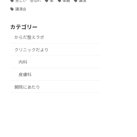
苦しい 息切れ
薬
薬膳
講演
講演会
カテゴリー
からだ整えラボ
クリニックだより
内科
皮膚科
開院にあたり