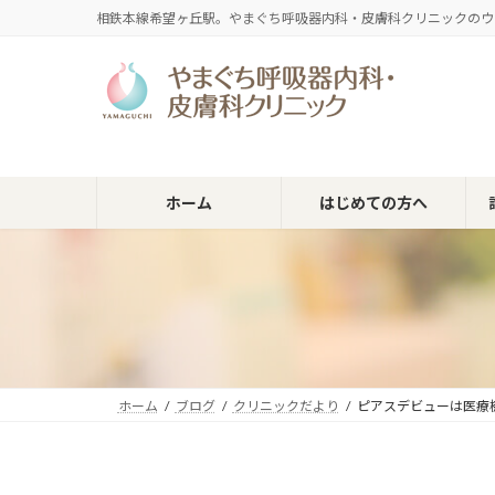
コ
ナ
相鉄本線希望ヶ丘駅。やまぐち呼吸器内科・皮膚科クリニックのウ
ン
ビ
テ
ゲ
ン
ー
ツ
シ
へ
ョ
ス
ン
キ
に
ホーム
はじめての方へ
ッ
移
プ
動
ホーム
ブログ
クリニックだより
ピアスデビューは医療