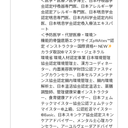
＜医学・医療＞医学博士、日本呼吸器学
会認定呼吸器専門医、日本アレルギー学
会認定アレルギー専門医、日本喘息学会
認定喘息専門医、日本内科学会認定内科
医、日本喘息学会認定吸入療法エキスパ
ート
＜予防医学・代替医療・環境＞
機能的骨盤底筋エクササイズpfilAtes™認
定 インストラクター国際資格← NEW
カラダ取説®マスター・ジェネラル
環境省 環境人材認定事業 日本環境管理
協会認定環境管理士、漢方コーディネー
ター、内面美容医学財団公認ファスティ
ングカウンセラー、日本セルフメンテナ
ンス協会認定腸内環境管理士、腸内環境
解析士、日本温活協会認定温活士、薬膳
調整師、管理健康栄養インストラクタ
ー、食育健康アドバイザー、日本フェム
テックマイスター協会公認フェムテック
マイスター®上級、公認妊活マイスター
®Basic、日本スキンケア協会認定スキン
ケアアドバイザー、メンタル士心理カウ
ンセラー、アーユルヴェーダアドバイザ