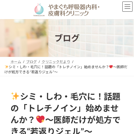
コ
ナ
ン
ビ
テ
ゲ
ン
ー
ツ
シ
へ
ョ
ブログ
ス
ン
キ
に
ッ
移
プ
動
ホーム
ブログ
クリニックだより
シミ・しわ・毛穴に！話題の「トレチノイン」始めませんか？
〜医師だ
けが処方できる“若返りジェル”〜
シミ・しわ・毛穴に！話題
の「トレチノイン」始めませ
んか？
〜医師だけが処方で
きる“若返りジェル”〜