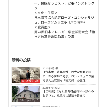
ー、快眠セラピスト、安眠インストラク
ター
＜文化・生活＞
日本園芸協会認定ローズ・コンシェルジ
ュ、ローズソムリエ®（バラ資格）
＜受賞歴＞
第74回日本アレルギー学会学術大会「働
き方改革推進奨励賞」受賞
最新の投稿
2026年8月2日
【六本木・森美術館】巨大な骸骨の山
と、ある医師の考察。ロン・ミュエク展
で覚えた猛烈な「違和感」の正体
からだ整えラボ
2026年7月31日
【ご報告】7月31日 呼吸器内科休診への
お詫びと、札幌での講演を終えて
クリニックだより