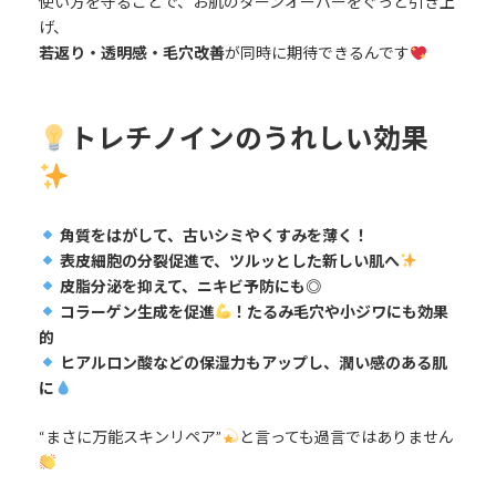
使い方を守ることで、お肌のターンオーバーをぐっと引き上
げ、
若返り・透明感・毛穴改善
が同時に期待できるんです
トレチノインのうれしい効果
角質をはがして、古いシミやくすみを薄く！
表皮細胞の分裂促進で、ツルッとした新しい肌へ
皮脂分泌を抑えて、ニキビ予防にも◎
コラーゲン生成を促進
！たるみ毛穴や小ジワにも効果
的
ヒアルロン酸などの保湿力もアップし、潤い感のある肌
に
“まさに万能スキンリペア”
と言っても過言ではありません