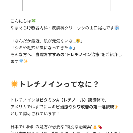
こんにちは
やまぐち呼吸器内科・皮膚科クリニックの山口裕礼です
「なんだか最近、肌が元気ないな…
」
「シミや毛穴が気になってきた
」
そんな方へ、
当院おすすめの“トレチノイン治療”
をご紹介し
ます
トレチノインってなに？
トレチノインは
ビタミンA（レチノール）誘導体
で、
アメリカではすでに
ニキビ治療やシワ改善の第一選択肢
として認可されています！
日本では医師の処方が必要な“特別な治療薬”