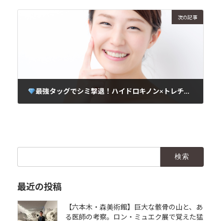
2025年4月13日
次の記事
最強タッグでシミ撃退！ハイドロキノン×トレチノインのW（ダブル）治療
2025年4月13日
検
索:
最近の投稿
【六本木・森美術館】巨大な骸骨の山と、あ
る医師の考察。ロン・ミュエク展で覚えた猛