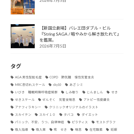
2026年7月5日
【新国立劇場】バレエ団ダブル・ビル
『String SAGA / 暗やみから解き放たれて』
を鑑賞。
2026年7月5日
タグ
AGA 男性型脱毛症
COPD 肺気腫 慢性気管支炎
MRC息切れスケール
sky10
あざ シミ
いびき 睡眠時無呼吸症候群
しみ取り
じんましん
せき
せきスケール
ぜんそく 気管支喘息
アトピー性皮膚炎
アナフィラキシー
クリニックオリジナルのイラスト
スカイテン
スカイ１０
タバコ
ダイエット
パニック、不安、うつ、自律神経
ピラティス
モストグラフ
吸入指導
吸入薬
咳 せき
喘息
在宅酸素
妊娠