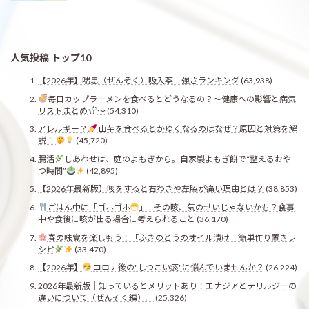
人気投稿 トップ10
【2026年】喘息（ぜんそく）吸入薬 強さランキング
(63,938)
毎日カップラーメンを食べるとどうなるの？〜健康への影響と病気
リストまとめ
〜
(54,310)
アレルギー？
山芋を食べるとかゆくなるのはなぜ？原因と対策を解
説！
(45,720)
腸活
しあわせは、庭のよもぎから。自家製よもぎ餅で“整えるおや
つ時間”
(42,895)
【2026年最新版】咳をすると右わきや左脇が痛い理由とは？
(38,853)
ごはん中に「ゴホゴホ
」…その咳、気のせいじゃないかも？食事
中や食後に咳が出る場合に考えられること
(36,170)
春の味覚を楽しもう！「ふきのとうのオイル漬け」簡単作り置きレ
シピ
(33,470)
【2026年】
コロナ後の"しつこい痰"に悩んでいませんか？
(26,224)
2026年最新版｜知っているとメリットあり！エナジアとテリルジーの
違いについて（ぜんそく編）。
(25,326)