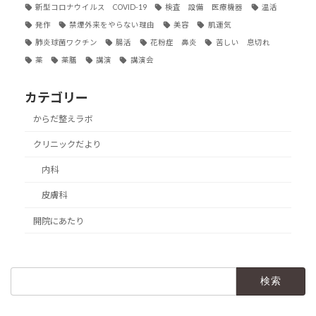
新型コロナウイルス COVID-19
検査 設備 医療機器
温活
発作
禁煙外来をやらない理由
美容
肌運気
肺炎球菌ワクチン
腸活
花粉症 鼻炎
苦しい 息切れ
薬
薬膳
講演
講演会
カテゴリー
からだ整えラボ
クリニックだより
内科
皮膚科
開院にあたり
検
索: