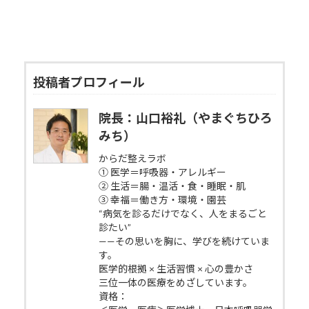
投稿者プロフィール
院長：山口裕礼（やまぐちひろ
みち）
からだ整えラボ
① 医学＝呼吸器・アレルギー
② 生活＝腸・温活・食・睡眠・肌
③ 幸福＝働き方・環境・園芸
“病気を診るだけでなく、人をまるごと
診たい”
——その思いを胸に、学びを続けていま
す。
医学的根拠 × 生活習慣 × 心の豊かさ
三位一体の医療をめざしています。
資格：