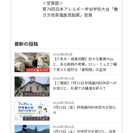
＜受賞歴＞
第74回日本アレルギー学会学術大会「働
き方改革推進奨励賞」受賞
最新の投稿
2026年8月2日
【六本木・森美術館】巨大な骸骨の山
と、ある医師の考察。ロン・ミュエク展
で覚えた猛烈な「違和感」の正体
からだ整えラボ
2026年7月31日
【ご報告】7月31日 呼吸器内科休診への
お詫びと、札幌での講演を終えて
クリニックだより
2026年7月28日
7月31日（金）呼吸器内科休診のお知ら
せ
クリニックだより
2026年7月26日
7月25日（土）の休診のお詫びと、日本