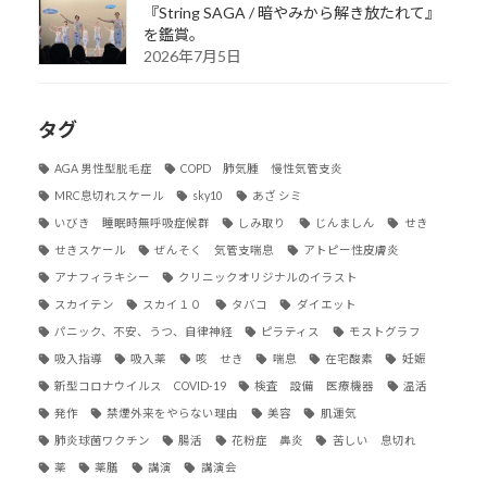
『String SAGA / 暗やみから解き放たれて』
を鑑賞。
2026年7月5日
タグ
AGA 男性型脱毛症
COPD 肺気腫 慢性気管支炎
MRC息切れスケール
sky10
あざ シミ
いびき 睡眠時無呼吸症候群
しみ取り
じんましん
せき
せきスケール
ぜんそく 気管支喘息
アトピー性皮膚炎
アナフィラキシー
クリニックオリジナルのイラスト
スカイテン
スカイ１０
タバコ
ダイエット
パニック、不安、うつ、自律神経
ピラティス
モストグラフ
吸入指導
吸入薬
咳 せき
喘息
在宅酸素
妊娠
新型コロナウイルス COVID-19
検査 設備 医療機器
温活
発作
禁煙外来をやらない理由
美容
肌運気
肺炎球菌ワクチン
腸活
花粉症 鼻炎
苦しい 息切れ
薬
薬膳
講演
講演会