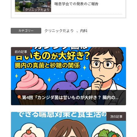
喘息学会での発表のご報告
クリニックだより
クリニックだより
、
内科
カテゴリー
前の記事
第4回「カンジダ菌は甘いものが大好き？ 腸内の真菌と砂糖の関係」
2025年6月28日
次の記事