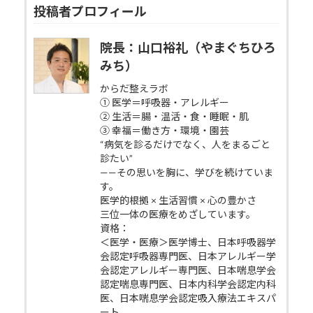
投稿者プロフィール
院長：山口裕礼（やまぐちひろ
みち）
からだ整えラボ
① 医学＝呼吸器・アレルギー
② 生活＝腸・温活・食・睡眠・肌
③ 幸福＝働き方・環境・園芸
“病気を診るだけでなく、人をまるごと
診たい”
——その思いを胸に、学びを続けていま
す。
医学的根拠 × 生活習慣 × 心の豊かさ
三位一体の医療をめざしています。
資格：
＜医学・医療＞医学博士、日本呼吸器学
会認定呼吸器専門医、日本アレルギー学
会認定アレルギー専門医、日本喘息学会
認定喘息専門医、日本内科学会認定内科
医、日本喘息学会認定吸入療法エキスパ
ート