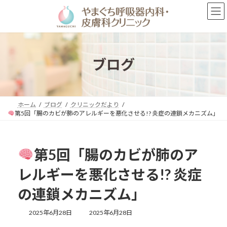
コ
ナ
ン
ビ
テ
ゲ
ン
ー
ツ
シ
へ
ョ
ブログ
ス
ン
キ
に
ッ
移
プ
動
ホーム
ブログ
クリニックだより
第5回「腸のカビが肺のアレルギーを悪化させる!? 炎症の連鎖メカニズム」
第5回「腸のカビが肺のア
レルギーを悪化させる!? 炎症
の連鎖メカニズム」
最
2025年6月28日
2025年6月28日
終