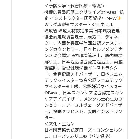
＜予防医学・代替医療・環境＞
機能的骨盤底筋エクササイズpfilAtes™認
定 インストラクター国際資格← NEW
カラダ取説®マスター・ジェネラル
環境省 環境人材認定事業 日本環境管理
協会認定環境管理士、漢方コーディネー
ター、内面美容医学財団公認ファスティ
ングカウンセラー、日本セルフメンテナ
ンス協会認定腸内環境管理士、腸内環境
解析士、日本温活協会認定温活士、薬膳
調整師、管理健康栄養インストラクタ
ー、食育健康アドバイザー、日本フェム
テックマイスター協会公認フェムテック
マイスター®上級、公認妊活マイスター
®Basic、日本スキンケア協会認定スキン
ケアアドバイザー、メンタル士心理カウ
ンセラー、アーユルヴェーダアドバイザ
ー、快眠セラピスト、安眠インストラク
ター
＜文化・生活＞
日本園芸協会認定ローズ・コンシェルジ
ュ、ローズソムリエ®（バラ資格）