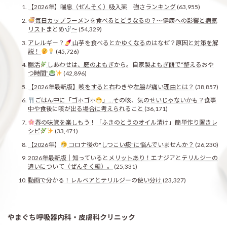
【2026年】喘息（ぜんそく）吸入薬 強さランキング
(63,955)
毎日カップラーメンを食べるとどうなるの？〜健康への影響と病気
リストまとめ
〜
(54,329)
アレルギー？
山芋を食べるとかゆくなるのはなぜ？原因と対策を解
説！
(45,726)
腸活
しあわせは、庭のよもぎから。自家製よもぎ餅で“整えるおや
つ時間”
(42,896)
【2026年最新版】咳をすると右わきや左脇が痛い理由とは？
(38,857)
ごはん中に「ゴホゴホ
」…その咳、気のせいじゃないかも？食事
中や食後に咳が出る場合に考えられること
(36,171)
春の味覚を楽しもう！「ふきのとうのオイル漬け」簡単作り置きレ
シピ
(33,471)
【2026年】
コロナ後の"しつこい痰"に悩んでいませんか？
(26,230)
2026年最新版｜知っているとメリットあり！エナジアとテリルジーの
違いについて（ぜんそく編）。
(25,331)
動画で分かる！レルベアとテリルジーの使い分け
(23,327)
やまぐち呼吸器内科・皮膚科クリニック