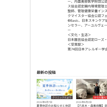
ー、内面美容医学財団公
ス協会認定腸内環境管理
整師、管理健康栄養イン
クマイスター協会公認フ
®Basic、日本スキン
ンセラー、アーユルヴェ
ー
＜文化・生活＞
日本園芸協会認定ローズ
＜受賞歴＞
第74回日本アレルギー学
最新の投稿
クリニックだより
からだ整え
2026年8月7日
2026年8月2日
夏季休診のお知らせと休診
【六本木・森美術館】