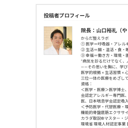
投稿者プロフィール
院長：山口裕礼（や
からだ整えラボ
① 医学＝呼吸器・アレル
② 生活＝腸・温活・食・
③ 幸福＝働き方・環境・
“病気を診るだけでなく、
——その思いを胸に、学
医学的根拠 × 生活習慣 ×
三位一体の医療をめざし
資格：
＜医学・医療＞医学博士
会認定アレルギー専門医
医、日本喘息学会認定吸
＜予防医学・代替医療・
機能的骨盤底筋エクササイズp
カラダ取説®マスター・
環境省 環境人材認定事業