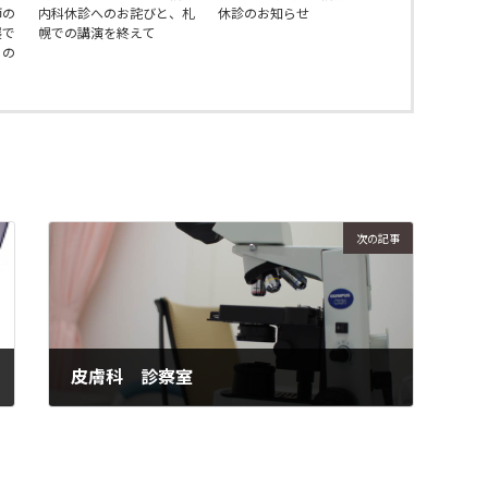
師の
内科休診へのお詫びと、札
休診のお知らせ
展で
幌での講演を終えて
」の
次の記事
皮膚科 診察室
2016年12月23日