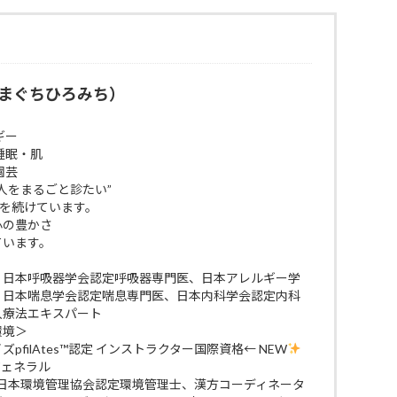
まぐちひろみち）
ギー
睡眠・肌
園芸
人をまるごと診たい”
びを続けています。
 心の豊かさ
ています。
、日本呼吸器学会認定呼吸器専門医、日本アレルギー学
、日本喘息学会認定喘息専門医、日本内科学会認定内科
入療法エキスパート
環境＞
filAtes™認定 インストラクター国際資格← NEW
ジェネラル
 日本環境管理協会認定環境管理士、漢方コーディネータ