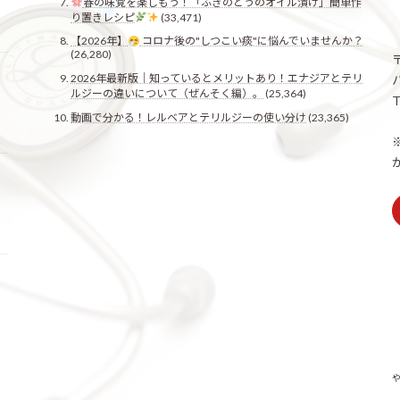
春の味覚を楽しもう！「ふきのとうのオイル漬け」簡単作
り置きレシピ
(33,471)
【2026年】
コロナ後の"しつこい痰"に悩んでいませんか？
(26,280)
2026年最新版｜知っているとメリットあり！エナジアとテリ
ルジーの違いについて（ぜんそく編）。
(25,364)
T
動画で分かる！レルベアとテリルジーの使い分け
(23,365)