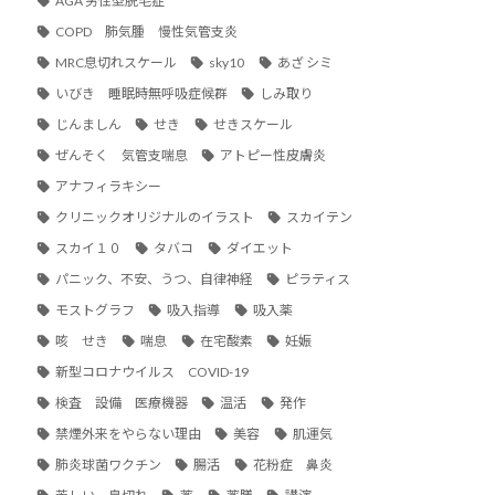
AGA 男性型脱毛症
COPD 肺気腫 慢性気管支炎
MRC息切れスケール
sky10
あざ シミ
いびき 睡眠時無呼吸症候群
しみ取り
じんましん
せき
せきスケール
ぜんそく 気管支喘息
アトピー性皮膚炎
アナフィラキシー
クリニックオリジナルのイラスト
スカイテン
スカイ１０
タバコ
ダイエット
パニック、不安、うつ、自律神経
ピラティス
モストグラフ
吸入指導
吸入薬
咳 せき
喘息
在宅酸素
妊娠
新型コロナウイルス COVID-19
検査 設備 医療機器
温活
発作
禁煙外来をやらない理由
美容
肌運気
肺炎球菌ワクチン
腸活
花粉症 鼻炎