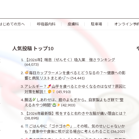
はじめての方へ
呼吸器内科
皮膚科
駐車場
オンライン予
人気投稿 トップ10
【2026年】喘息（ぜんそく）吸入薬 強さランキング
に
(64,073)
毎日カップラーメンを食べるとどうなるの？〜健康への影
響と病気リストまとめ
〜
(54,441)
アレルギー？
山芋を食べるとかゆくなるのはなぜ？原因と
対策を解説！
(45,910)
、
腸活
しあわせは、庭のよもぎから。自家製よもぎ餅で“整
え
えるおやつ時間”
(42,903)
【2026年最新版】咳をすると右わきや左脇が痛い理由とは？
(38,898)
ごはん中に「ゴホゴホ
」…その咳、気のせいじゃないか
お
も？食事中や食後に咳が出る場合に考えられること
(36,202)