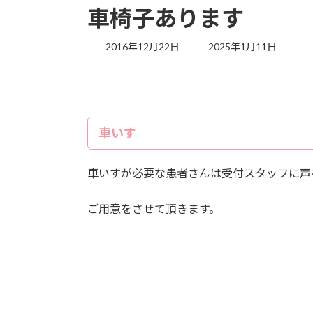
車椅子あります
最
2016年12月22日
2025年1月11日
終
更
新
日
時
:
車いす
車いすが必要な患者さんは受付スタッフに声
ご用意をさせて頂きます。