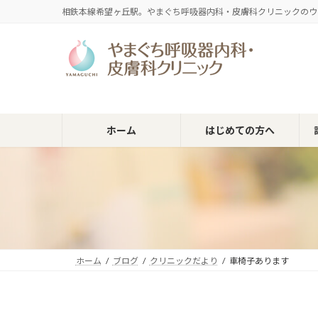
コ
ナ
相鉄本線希望ヶ丘駅。やまぐち呼吸器内科・皮膚科クリニックのウ
ン
ビ
テ
ゲ
ン
ー
ツ
シ
へ
ョ
ス
ン
キ
に
ホーム
はじめての方へ
ッ
移
プ
動
ホーム
ブログ
クリニックだより
車椅子あります