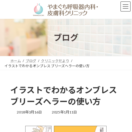
コ
ナ
ン
ビ
テ
ゲ
ン
ー
ツ
シ
へ
ョ
ブログ
ス
ン
キ
に
ッ
移
プ
動
ホーム
ブログ
クリニックだより
イラストでわかるオンブレス ブリーズヘラーの使い方
イラストでわかるオンブレス
ブリーズヘラーの使い方
最
2018年3月16日
2025年1月11日
終
更
新