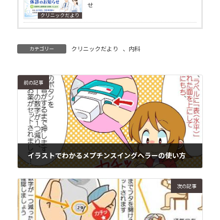
せ
クリニックだより
クリニックだより
、
内科
カテゴリー
前の記事
イラストでわかるメプチンスイングヘラーの使い方
2018年3月15日
次の記事