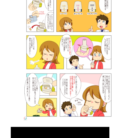
日
時
: