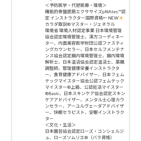
＜予防医学・代替医療・環境＞
機能的骨盤底筋エクササイズpfilAtes™認
定 インストラクター国際資格← NEW
カラダ取説®マスター・ジェネラル
環境省 環境人材認定事業 日本環境管理
協会認定環境管理士、漢方コーディネー
ター、内面美容医学財団公認ファスティ
ングカウンセラー、日本セルフメンテナ
ンス協会認定腸内環境管理士、腸内環境
解析士、日本温活協会認定温活士、薬膳
調整師、管理健康栄養インストラクタ
ー、食育健康アドバイザー、日本フェム
テックマイスター協会公認フェムテック
マイスター®上級、公認妊活マイスター
®Basic、日本スキンケア協会認定スキン
ケアアドバイザー、メンタル士心理カウ
ンセラー、アーユルヴェーダアドバイザ
ー、快眠セラピスト、安眠インストラク
ター
＜文化・生活＞
日本園芸協会認定ローズ・コンシェルジ
ュ、ローズソムリエ®（バラ資格）