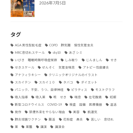
2026年7月5日
タグ
AGA 男性型脱毛症
COPD 肺気腫 慢性気管支炎
MRC息切れスケール
sky10
あざ シミ
いびき 睡眠時無呼吸症候群
しみ取り
じんましん
せき
せきスケール
ぜんそく 気管支喘息
アトピー性皮膚炎
アナフィラキシー
クリニックオリジナルのイラスト
スカイテン
スカイ１０
タバコ
ダイエット
パニック、不安、うつ、自律神経
ピラティス
モストグラフ
吸入指導
吸入薬
咳 せき
喘息
在宅酸素
妊娠
新型コロナウイルス COVID-19
検査 設備 医療機器
温活
発作
禁煙外来をやらない理由
美容
肌運気
肺炎球菌ワクチン
腸活
花粉症 鼻炎
苦しい 息切れ
薬
薬膳
講演
講演会