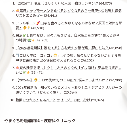
【2026年】喘息（ぜんそく）吸入薬 強さランキング
(64,073)
毎日カップラーメンを食べるとどうなるの？〜健康への影響と病気
リストまとめ
〜
(54,441)
アレルギー？
山芋を食べるとかゆくなるのはなぜ？原因と対策を解
説！
(45,910)
腸活
しあわせは、庭のよもぎから。自家製よもぎ餅で“整えるおや
つ時間”
(42,903)
【2026年最新版】咳をすると右わきや左脇が痛い理由とは？
(38,898)
ごはん中に「ゴホゴホ
」…その咳、気のせいじゃないかも？食事
中や食後に咳が出る場合に考えられること
(36,202)
春の味覚を楽しもう！「ふきのとうのオイル漬け」簡単作り置きレ
シピ
(33,471)
【2026年】
コロナ後の"しつこい痰"に悩んでいませんか？
(26,280)
2026年最新版｜知っているとメリットあり！エナジアとテリルジーの
違いについて（ぜんそく編）。
(25,364)
動画で分かる！レルベアとテリルジーの使い分け
(23,365)
やまぐち呼吸器内科・皮膚科クリニック