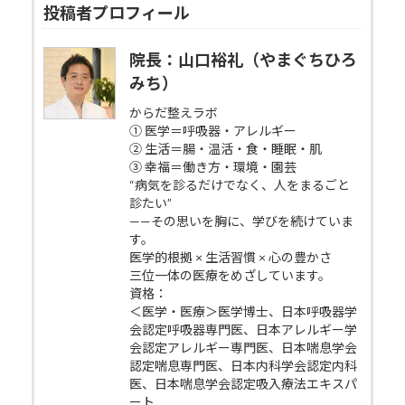
投稿者プロフィール
院長：山口裕礼（やまぐちひろ
みち）
からだ整えラボ
① 医学＝呼吸器・アレルギー
② 生活＝腸・温活・食・睡眠・肌
③ 幸福＝働き方・環境・園芸
“病気を診るだけでなく、人をまるごと
診たい”
——その思いを胸に、学びを続けていま
す。
医学的根拠 × 生活習慣 × 心の豊かさ
三位一体の医療をめざしています。
資格：
＜医学・医療＞医学博士、日本呼吸器学
会認定呼吸器専門医、日本アレルギー学
会認定アレルギー専門医、日本喘息学会
認定喘息専門医、日本内科学会認定内科
医、日本喘息学会認定吸入療法エキスパ
ート