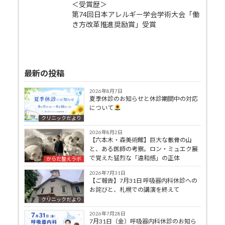
＜受賞歴＞
第74回日本アレルギー学会学術大会「働
き方改革推進奨励賞」受賞
最新の投稿
2026年8月7日
夏季休診のお知らせと休診期間中の対応
について
クリニックだより
2026年8月2日
【六本木・森美術館】巨大な骸骨の山
と、ある医師の考察。ロン・ミュエク展
で覚えた猛烈な「違和感」の正体
からだ整えラボ
2026年7月31日
【ご報告】7月31日 呼吸器内科休診への
お詫びと、札幌での講演を終えて
クリニックだより
2026年7月28日
7月31日（金）呼吸器内科休診のお知ら