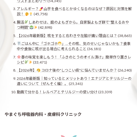
リストまとめ
〜
(54,345)
アレルギー？
山芋を食べるとかゆくなるのはなぜ？原因と対策を解
説！
(45,758)
腸活
しあわせは、庭のよもぎから。自家製よもぎ餅で“整えるおや
つ時間”
(42,898)
【2026年最新版】咳をすると右わきや左脇が痛い理由とは？
(38,865)
ごはん中に「ゴホゴホ
」…その咳、気のせいじゃないかも？食事
中や食後に咳が出る場合に考えられること
(36,181)
春の味覚を楽しもう！「ふきのとうのオイル漬け」簡単作り置きレ
シピ
(33,471)
【2026年】
コロナ後の"しつこい痰"に悩んでいませんか？
(26,240)
2026年最新版｜知っているとメリットあり！エナジアとテリルジーの
違いについて（ぜんそく編）。
(25,341)
動画で分かる！レルベアとテリルジーの使い分け
(23,339)
やまぐち呼吸器内科・皮膚科クリニック