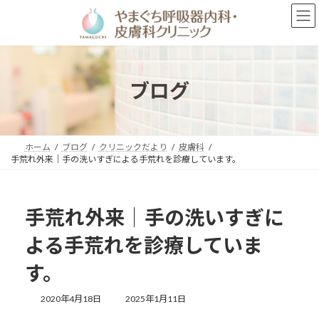
コ
ナ
ン
ビ
テ
ゲ
ン
ー
ツ
シ
へ
ョ
ブログ
ス
ン
キ
に
ッ
移
プ
動
ホーム
ブログ
クリニックだより
皮膚科
手荒れ外来｜手の洗いすぎによる手荒れを診療しています。
手荒れ外来｜手の洗いすぎに
よる手荒れを診療していま
す。
最
2020年4月18日
2025年1月11日
終