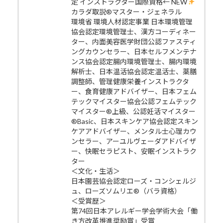
定 インストラクター国際資格← NEW
カラダ取説®マスター・ジェネラル
環境省 環境人材認定事業 日本環境管理
協会認定環境管理士、漢方コーディネー
ター、内面美容医学財団公認ファスティ
ングカウンセラー、日本セルフメンテナ
ンス協会認定腸内環境管理士、腸内環境
解析士、日本温活協会認定温活士、薬膳
調整師、管理健康栄養インストラクタ
ー、食育健康アドバイザー、日本フェム
テックマイスター協会公認フェムテック
マイスター®上級、公認妊活マイスター
®Basic、日本スキンケア協会認定スキン
ケアアドバイザー、メンタル士心理カウ
ンセラー、アーユルヴェーダアドバイザ
ー、快眠セラピスト、安眠インストラク
ター
＜文化・生活＞
日本園芸協会認定ローズ・コンシェルジ
ュ、ローズソムリエ®（バラ資格）
＜受賞歴＞
第74回日本アレルギー学会学術大会「働
き方改革推進奨励賞」受賞