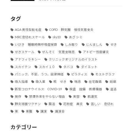
タグ
AGA 男性型脱毛症
COPD 肺気腫 慢性気管支炎
MRC息切れスケール
sky10
あざ シミ
いびき 睡眠時無呼吸症候群
しみ取り
じんましん
せき
せきスケール
ぜんそく 気管支喘息
アトピー性皮膚炎
アナフィラキシー
クリニックオリジナルのイラスト
スカイテン
スカイ１０
タバコ
ダイエット
パニック、不安、うつ、自律神経
ピラティス
モストグラフ
吸入指導
吸入薬
咳 せき
喘息
在宅酸素
妊娠
新型コロナウイルス COVID-19
検査 設備 医療機器
温活
発作
禁煙外来をやらない理由
美容
肌運気
肺炎球菌ワクチン
腸活
花粉症 鼻炎
苦しい 息切れ
薬
薬膳
講演
講演会
カテゴリー