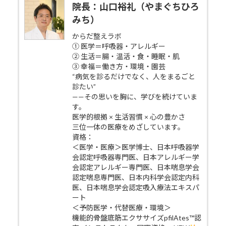
院長：山口裕礼（やまぐちひろ
みち）
からだ整えラボ
① 医学＝呼吸器・アレルギー
② 生活＝腸・温活・食・睡眠・肌
③ 幸福＝働き方・環境・園芸
“病気を診るだけでなく、人をまるごと
診たい”
——その思いを胸に、学びを続けていま
す。
医学的根拠 × 生活習慣 × 心の豊かさ
三位一体の医療をめざしています。
資格：
＜医学・医療＞医学博士、日本呼吸器学
会認定呼吸器専門医、日本アレルギー学
会認定アレルギー専門医、日本喘息学会
認定喘息専門医、日本内科学会認定内科
医、日本喘息学会認定吸入療法エキスパ
ート
＜予防医学・代替医療・環境＞
機能的骨盤底筋エクササイズpfilAtes™認