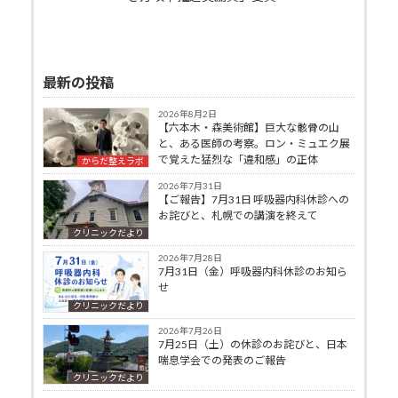
最新の投稿
2026年8月2日
【六本木・森美術館】巨大な骸骨の山
と、ある医師の考察。ロン・ミュエク展
で覚えた猛烈な「違和感」の正体
からだ整えラボ
2026年7月31日
【ご報告】7月31日 呼吸器内科休診への
お詫びと、札幌での講演を終えて
クリニックだより
2026年7月28日
7月31日（金）呼吸器内科休診のお知ら
せ
クリニックだより
2026年7月26日
7月25日（土）の休診のお詫びと、日本
喘息学会での発表のご報告
クリニックだより