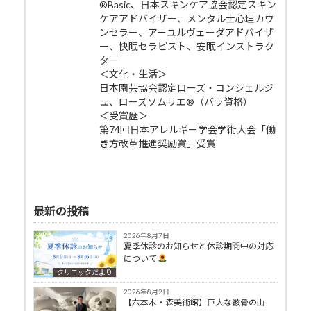
®Basic、日本スキンケア協会認定スキン
ケアアドバイザー、メンタル士心理カウ
ンセラー、アーユルヴェーダアドバイザ
ー、快眠セラピスト、安眠インストラク
ター
＜文化・生活＞
日本園芸協会認定ローズ・コンシェルジ
ュ、ローズソムリエ®（バラ資格）
＜受賞歴＞
第74回日本アレルギー学会学術大会「働
き方改革推進奨励賞」受賞
最新の投稿
2026年8月7日
夏季休診のお知らせと休診期間中の対応
について
クリニックだより
2026年8月2日
【六本木・森美術館】巨大な骸骨の山