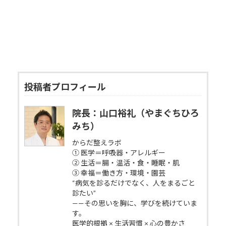
投稿者プロフィール
院長：山口裕礼（やまぐちひろ
みち）
からだ整えラボ
① 医学＝呼吸器・アレルギー
② 生活＝腸・温活・食・睡眠・肌
③ 幸福＝働き方・環境・園芸
“病気を診るだけでなく、人をまるごと
診たい”
——その思いを胸に、学びを続けていま
す。
医学的根拠 × 生活習慣 × 心の豊かさ