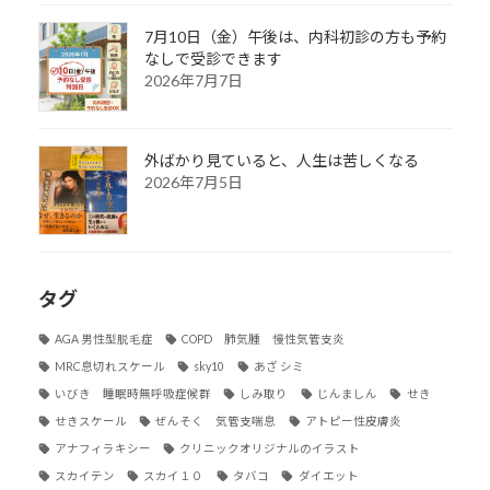
7月10日（金）午後は、内科初診の方も予約
なしで受診できます
2026年7月7日
外ばかり見ていると、人生は苦しくなる
2026年7月5日
タグ
AGA 男性型脱毛症
COPD 肺気腫 慢性気管支炎
MRC息切れスケール
sky10
あざ シミ
いびき 睡眠時無呼吸症候群
しみ取り
じんましん
せき
せきスケール
ぜんそく 気管支喘息
アトピー性皮膚炎
アナフィラキシー
クリニックオリジナルのイラスト
スカイテン
スカイ１０
タバコ
ダイエット