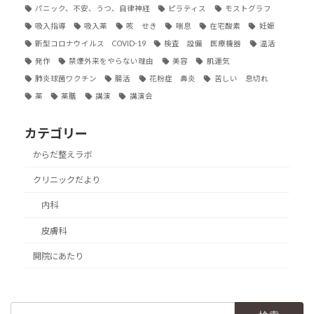
パニック、不安、うつ、自律神経
ピラティス
モストグラフ
吸入指導
吸入薬
咳 せき
喘息
在宅酸素
妊娠
新型コロナウイルス COVID-19
検査 設備 医療機器
温活
発作
禁煙外来をやらない理由
美容
肌運気
肺炎球菌ワクチン
腸活
花粉症 鼻炎
苦しい 息切れ
薬
薬膳
講演
講演会
カテゴリー
からだ整えラボ
クリニックだより
内科
皮膚科
開院にあたり
検