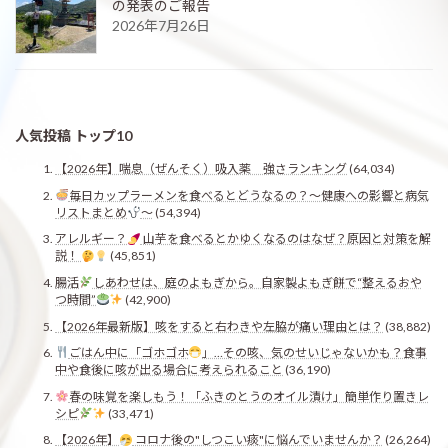
の発表のご報告
2026年7月26日
人気投稿 トップ10
【2026年】喘息（ぜんそく）吸入薬 強さランキング
(64,034)
毎日カップラーメンを食べるとどうなるの？〜健康への影響と病気
リストまとめ
〜
(54,394)
アレルギー？
山芋を食べるとかゆくなるのはなぜ？原因と対策を解
説！
(45,851)
腸活
しあわせは、庭のよもぎから。自家製よもぎ餅で“整えるおや
つ時間”
(42,900)
【2026年最新版】咳をすると右わきや左脇が痛い理由とは？
(38,882)
ごはん中に「ゴホゴホ
」…その咳、気のせいじゃないかも？食事
中や食後に咳が出る場合に考えられること
(36,190)
春の味覚を楽しもう！「ふきのとうのオイル漬け」簡単作り置きレ
シピ
(33,471)
【2026年】
コロナ後の"しつこい痰"に悩んでいませんか？
(26,264)