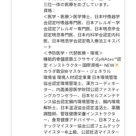
三位一体の医療をめざしています。
資格：
＜医学・医療＞医学博士、日本呼吸器学
会認定呼吸器専門医、日本アレルギー学
会認定アレルギー専門医、日本喘息学会
認定喘息専門医、日本内科学会認定内科
医、日本喘息学会認定吸入療法エキスパ
ート
＜予防医学・代替医療・環境＞
機能的骨盤底筋エクササイズpfilAtes™認
定 インストラクター国際資格← NEW
カラダ取説®マスター・ジェネラル
環境省 環境人材認定事業 日本環境管理
協会認定環境管理士、漢方コーディネー
ター、内面美容医学財団公認ファスティ
ングカウンセラー、日本セルフメンテナ
ンス協会認定腸内環境管理士、腸内環境
解析士、日本温活協会認定温活士、薬膳
調整師、管理健康栄養インストラクタ
ー、食育健康アドバイザー、日本フェム
テックマイスター協会公認フェムテック
マイスター®上級、公認妊活マイスター