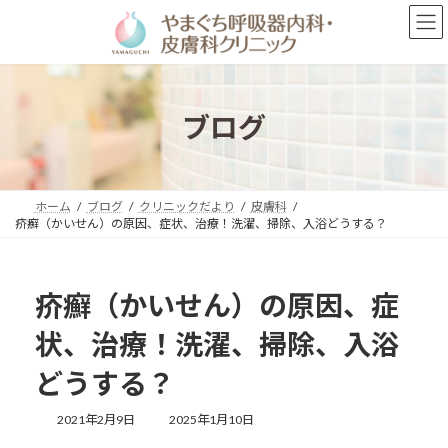
コ
ナ
ン
ビ
テ
ゲ
ン
ー
ツ
シ
へ
ョ
ブログ
ス
ン
キ
に
ッ
移
プ
動
ホーム
ブログ
クリニックだより
皮膚科
疥癬（かいせん）の原因、症状、治療！洗濯、掃除、入浴どうする？
疥癬（かいせん）の原因、症
状、治療！洗濯、掃除、入浴
どうする？
最
2021年2月9日
2025年1月10日
終