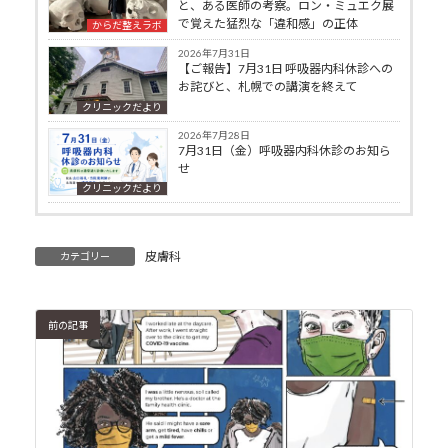
と、ある医師の考察。ロン・ミュエク展
で覚えた猛烈な「違和感」の正体
からだ整えラボ
2026年7月31日
【ご報告】7月31日 呼吸器内科休診への
お詫びと、札幌での講演を終えて
クリニックだより
2026年7月28日
7月31日（金）呼吸器内科休診のお知ら
せ
クリニックだより
皮膚科
カテゴリー
前の記事