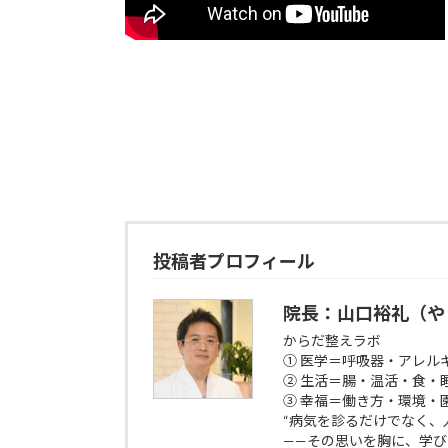
投稿者プロフィール
院長：山口裕礼（や
からだ整えラボ
① 医学＝呼吸器・アレル
② 生活＝腸・温活・食・
③ 幸福＝働き方・環境・
“病気を診るだけでなく、
——その思いを胸に、学