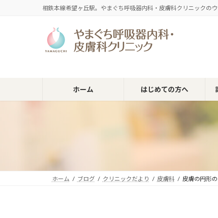
コ
ナ
相鉄本線希望ヶ丘駅。やまぐち呼吸器内科・皮膚科クリニックのウ
ン
ビ
テ
ゲ
ン
ー
ツ
シ
へ
ョ
ス
ン
キ
に
ホーム
はじめての方へ
ッ
移
プ
動
ホーム
ブログ
クリニックだより
皮膚科
皮膚の円形の