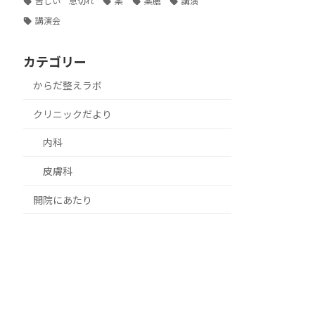
苦しい 息切れ
薬
薬膳
講演
講演会
カテゴリー
からだ整えラボ
クリニックだより
内科
皮膚科
開院にあたり