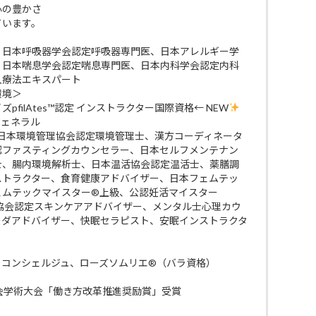
 心の豊かさ
ています。
、日本呼吸器学会認定呼吸器専門医、日本アレルギー学
、日本喘息学会認定喘息専門医、日本内科学会認定内科
入療法エキスパート
環境＞
filAtes™認定 インストラクター国際資格← NEW
ジェネラル
 日本環境管理協会認定環境管理士、漢方コーディネータ
認ファスティングカウンセラー、日本セルフメンテナン
士、腸内環境解析士、日本温活協会認定温活士、薬膳調
ストラクター、食育健康アドバイザー、日本フェムテッ
ェムテックマイスター®上級、公認妊活マイスター
ケア協会認定スキンケアアドバイザー、メンタル士心理カウ
ーダアドバイザー、快眠セラピスト、安眠インストラクタ
・コンシェルジュ、ローズソムリエ®（バラ資格）
会学術大会「働き方改革推進奨励賞」受賞