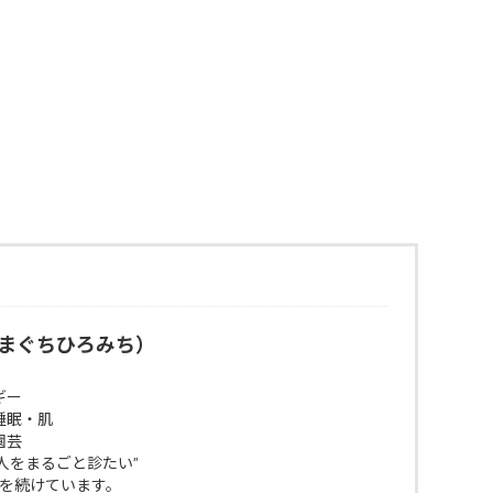
まぐちひろみち）
ギー
睡眠・肌
園芸
人をまるごと診たい”
びを続けています。