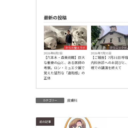
最新の投稿
からだ整えラボ
クリニックだ
2026年8月2日
2026年7月31日
【六本木・森美術館】巨大
【ご報告】7月31日 呼
な骸骨の山と、ある医師の
内科休診へのお詫びと
考察。ロン・ミュエク展で
幌での講演を終えて
覚えた猛烈な「違和感」の
正体
皮膚科
カテゴリー
前の記事