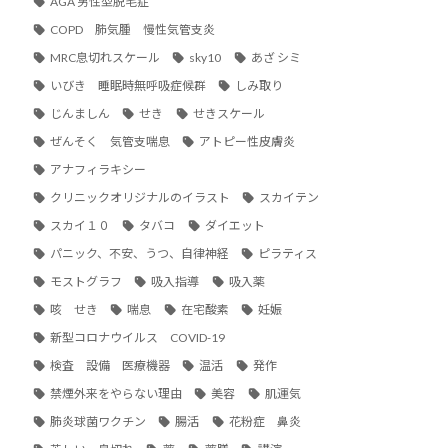
AGA 男性型脱毛症
COPD 肺気腫 慢性気管支炎
MRC息切れスケール
sky10
あざ シミ
いびき 睡眠時無呼吸症候群
しみ取り
じんましん
せき
せきスケール
ぜんそく 気管支喘息
アトピー性皮膚炎
アナフィラキシー
クリニックオリジナルのイラスト
スカイテン
スカイ１０
タバコ
ダイエット
パニック、不安、うつ、自律神経
ピラティス
モストグラフ
吸入指導
吸入薬
咳 せき
喘息
在宅酸素
妊娠
新型コロナウイルス COVID-19
検査 設備 医療機器
温活
発作
禁煙外来をやらない理由
美容
肌運気
肺炎球菌ワクチン
腸活
花粉症 鼻炎