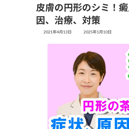
皮膚の円形のシミ！癜
因、治療、対策
最
2021年4月13日
2025年1月10日
終
更
新
日
時
: