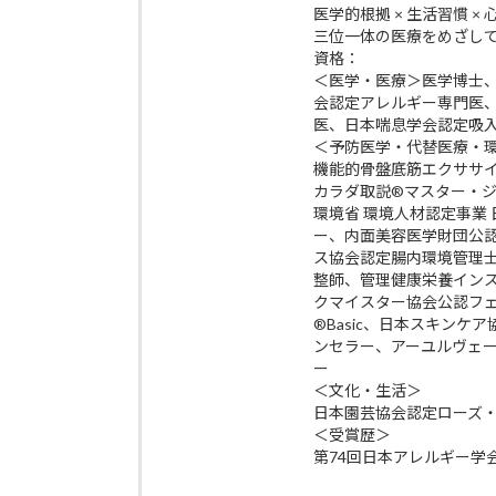
医学的根拠 × 生活習慣 ×
三位一体の医療をめざし
資格：
＜医学・医療＞医学博士
会認定アレルギー専門医
医、日本喘息学会認定吸
＜予防医学・代替医療・
機能的骨盤底筋エクササイズp
カラダ取説®マスター・
環境省 環境人材認定事業
ー、内面美容医学財団公
ス協会認定腸内環境管理
整師、管理健康栄養イン
クマイスター協会公認フ
®Basic、日本スキン
ンセラー、アーユルヴェ
ー
＜文化・生活＞
日本園芸協会認定ローズ
＜受賞歴＞
第74回日本アレルギー学