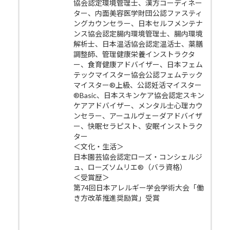
協会認定環境管理士、漢方コーディネー
ター、内面美容医学財団公認ファスティ
ングカウンセラー、日本セルフメンテナ
ンス協会認定腸内環境管理士、腸内環境
解析士、日本温活協会認定温活士、薬膳
調整師、管理健康栄養インストラクタ
ー、食育健康アドバイザー、日本フェム
テックマイスター協会公認フェムテック
マイスター®上級、公認妊活マイスター
®Basic、日本スキンケア協会認定スキン
ケアアドバイザー、メンタル士心理カウ
ンセラー、アーユルヴェーダアドバイザ
ー、快眠セラピスト、安眠インストラク
ター
＜文化・生活＞
日本園芸協会認定ローズ・コンシェルジ
ュ、ローズソムリエ®（バラ資格）
＜受賞歴＞
第74回日本アレルギー学会学術大会「働
き方改革推進奨励賞」受賞