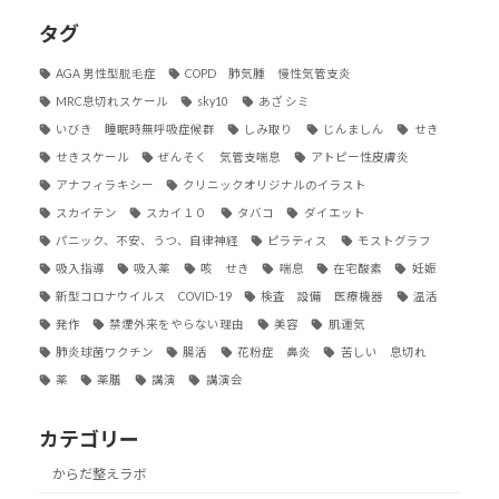
タグ
AGA 男性型脱毛症
COPD 肺気腫 慢性気管支炎
MRC息切れスケール
sky10
あざ シミ
いびき 睡眠時無呼吸症候群
しみ取り
じんましん
せき
せきスケール
ぜんそく 気管支喘息
アトピー性皮膚炎
アナフィラキシー
クリニックオリジナルのイラスト
スカイテン
スカイ１０
タバコ
ダイエット
パニック、不安、うつ、自律神経
ピラティス
モストグラフ
吸入指導
吸入薬
咳 せき
喘息
在宅酸素
妊娠
新型コロナウイルス COVID-19
検査 設備 医療機器
温活
発作
禁煙外来をやらない理由
美容
肌運気
肺炎球菌ワクチン
腸活
花粉症 鼻炎
苦しい 息切れ
薬
薬膳
講演
講演会
カテゴリー
からだ整えラボ