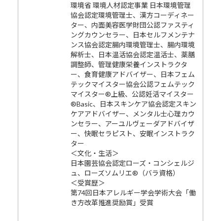
環境省 環境人材認定事業 日本環境管理
協会認定環境管理士、漢方コーディネー
ター、内面美容医学財団公認ファスティ
ングカウンセラー、日本セルフメンテナ
ンス協会認定腸内環境管理士、腸内環境
解析士、日本温活協会認定温活士、薬膳
調整師、管理健康栄養インストラクタ
ー、食育健康アドバイザー、日本フェム
テックマイスター協会公認フェムテック
マイスター®上級、公認妊活マイスター
®Basic、日本スキンケア協会認定スキン
ケアアドバイザー、メンタル士心理カウ
ンセラー、アーユルヴェーダアドバイザ
ー、快眠セラピスト、安眠インストラク
ター
＜文化・生活＞
日本園芸協会認定ローズ・コンシェルジ
ュ、ローズソムリエ®（バラ資格）
＜受賞歴＞
第74回日本アレルギー学会学術大会「働
き方改革推進奨励賞」受賞