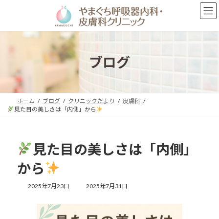
コ
ナ
ン
ビ
テ
ゲ
ン
ー
ツ
シ
へ
ョ
ブログ
ス
ン
キ
に
ッ
移
プ
動
ホーム
ブログ
クリニックだより
皮膚科
見た目の美しさは「内側」から
見た目の美しさは「内側」
から
最
2025年7月23日
2025年7月31日
終
更
新