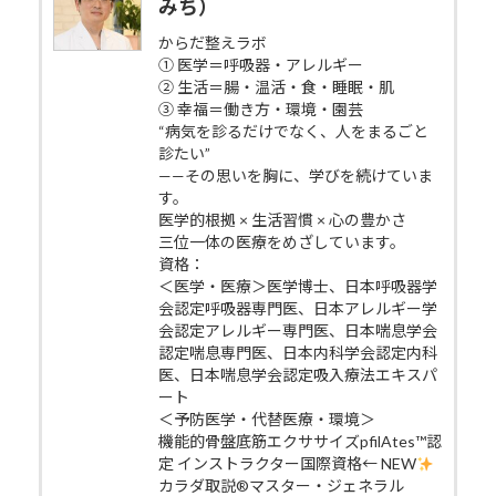
みち）
からだ整えラボ
① 医学＝呼吸器・アレルギー
② 生活＝腸・温活・食・睡眠・肌
③ 幸福＝働き方・環境・園芸
“病気を診るだけでなく、人をまるごと
診たい”
——その思いを胸に、学びを続けていま
す。
医学的根拠 × 生活習慣 × 心の豊かさ
三位一体の医療をめざしています。
資格：
＜医学・医療＞医学博士、日本呼吸器学
会認定呼吸器専門医、日本アレルギー学
会認定アレルギー専門医、日本喘息学会
認定喘息専門医、日本内科学会認定内科
医、日本喘息学会認定吸入療法エキスパ
ート
＜予防医学・代替医療・環境＞
機能的骨盤底筋エクササイズpfilAtes™認
定 インストラクター国際資格← NEW
カラダ取説®マスター・ジェネラル