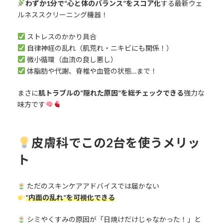
わずか1分で“心と体のバランス”をスコア化
する最新ウェ
ルネススクリーニング機器！
ストレスのかかり具合
自律神経の乱れ（肌荒れ・ニキビにも関係！）
微小循環（血流の良し悪し）
体脂肪や代謝、脊椎や血管の状態…まで！
まさに
肌トラブルの“隠れた原因”を総チェックできる
強力な
味方です
皮膚科でこの2台を使うメリッ
ト
ただのスキンケアアドバイスでは届かない
“内面の乱れ”を可視化できる
シミやくすみの原因が「日焼けだけじゃなかった！」と