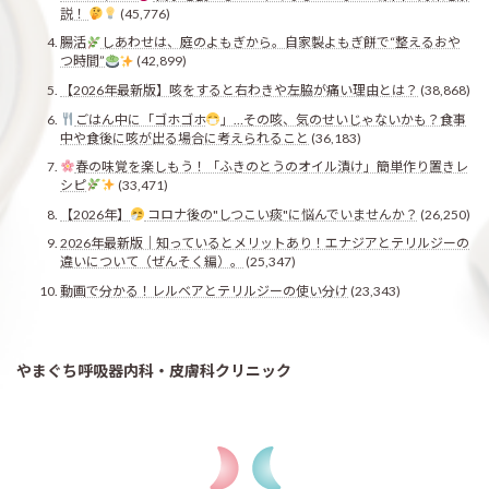
説！
(45,776)
腸活
しあわせは、庭のよもぎから。自家製よもぎ餅で“整えるおや
つ時間”
(42,899)
【2026年最新版】咳をすると右わきや左脇が痛い理由とは？
(38,868)
ごはん中に「ゴホゴホ
」…その咳、気のせいじゃないかも？食事
中や食後に咳が出る場合に考えられること
(36,183)
春の味覚を楽しもう！「ふきのとうのオイル漬け」簡単作り置きレ
シピ
(33,471)
【2026年】
コロナ後の"しつこい痰"に悩んでいませんか？
(26,250)
2026年最新版｜知っているとメリットあり！エナジアとテリルジーの
違いについて（ぜんそく編）。
(25,347)
動画で分かる！レルベアとテリルジーの使い分け
(23,343)
やまぐち呼吸器内科・皮膚科クリニック