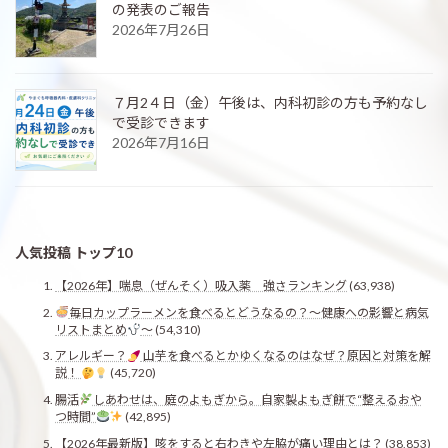
の発表のご報告
2026年7月26日
７月2４日（金）午後は、内科初診の方も予約なし
で受診できます
2026年7月16日
人気投稿 トップ10
【2026年】喘息（ぜんそく）吸入薬 強さランキング
(63,938)
毎日カップラーメンを食べるとどうなるの？〜健康への影響と病気
リストまとめ
〜
(54,310)
アレルギー？
山芋を食べるとかゆくなるのはなぜ？原因と対策を解
説！
(45,720)
腸活
しあわせは、庭のよもぎから。自家製よもぎ餅で“整えるおや
つ時間”
(42,895)
【2026年最新版】咳をすると右わきや左脇が痛い理由とは？
(38,853)