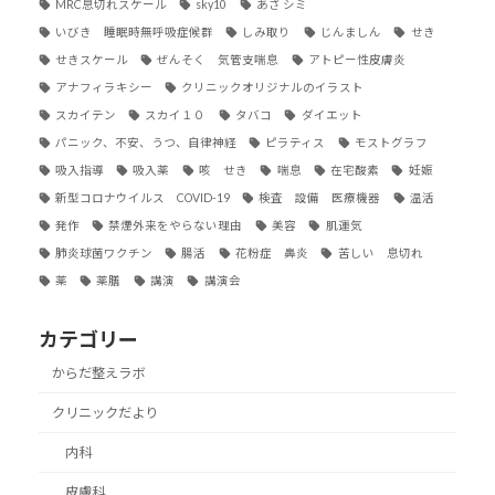
MRC息切れスケール
sky10
あざ シミ
いびき 睡眠時無呼吸症候群
しみ取り
じんましん
せき
せきスケール
ぜんそく 気管支喘息
アトピー性皮膚炎
アナフィラキシー
クリニックオリジナルのイラスト
スカイテン
スカイ１０
タバコ
ダイエット
パニック、不安、うつ、自律神経
ピラティス
モストグラフ
吸入指導
吸入薬
咳 せき
喘息
在宅酸素
妊娠
新型コロナウイルス COVID-19
検査 設備 医療機器
温活
発作
禁煙外来をやらない理由
美容
肌運気
肺炎球菌ワクチン
腸活
花粉症 鼻炎
苦しい 息切れ
薬
薬膳
講演
講演会
カテゴリー
からだ整えラボ
クリニックだより
内科
皮膚科