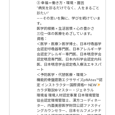
③ 幸福＝働き方・環境・園芸
“病気を診るだけでなく、人をまるごと
診たい”
——その思いを胸に、学びを続けていま
す。
医学的根拠 × 生活習慣 × 心の豊かさ
三位一体の医療をめざしています。
資格：
＜医学・医療＞医学博士、日本呼吸器学
会認定呼吸器専門医、日本アレルギー学
会認定アレルギー専門医、日本喘息学会
認定喘息専門医、日本内科学会認定内科
医、日本喘息学会認定吸入療法エキスパ
ート
＜予防医学・代替医療・環境＞
機能的骨盤底筋エクササイズpfilAtes™認
定 インストラクター国際資格← NEW
カラダ取説®マスター・ジェネラル
環境省 環境人材認定事業 日本環境管理
協会認定環境管理士、漢方コーディネー
ター、内面美容医学財団公認ファスティ
ングカウンセラー、日本セルフメンテナ