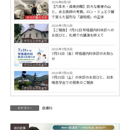
2026年8月2日
【六本木・森美術館】巨大な骸骨の山
と、ある医師の考察。ロン・ミュエク展
で覚えた猛烈な「違和感」の正体
からだ整えラボ
2026年7月31日
【ご報告】7月31日 呼吸器内科休診への
お詫びと、札幌での講演を終えて
クリニックだより
2026年7月28日
7月31日（金）呼吸器内科休診のお知ら
せ
クリニックだより
2026年7月26日
7月25日（土）の休診のお詫びと、日本
喘息学会での発表のご報告
クリニックだより
皮膚科
カテゴリー
前の記事