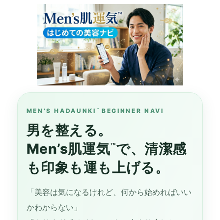
更
新
日
時
:
MEN’S HADAUNKI
™
BEGINNER NAVI
男を整える。
Men’s肌運気
で、清潔感
™
も印象も運も上げる。
「美容は気になるけれど、何から始めればいい
かわからない」