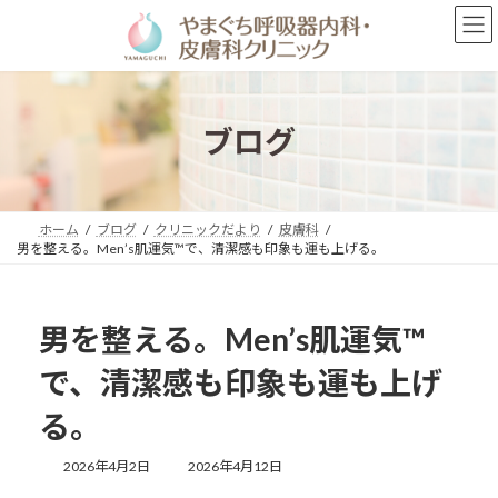
コ
ナ
ン
ビ
テ
ゲ
ン
ー
ツ
シ
へ
ョ
ブログ
ス
ン
キ
に
ッ
移
プ
動
ホーム
ブログ
クリニックだより
皮膚科
男を整える。Men’s肌運気™で、清潔感も印象も運も上げる。
男を整える。Men’s肌運気™
で、清潔感も印象も運も上げ
る。
最
2026年4月2日
2026年4月12日
終