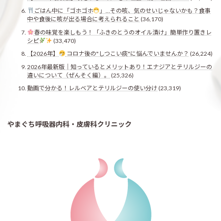
ごはん中に「ゴホゴホ
」…その咳、気のせいじゃないかも？食事
中や食後に咳が出る場合に考えられること
(36,170)
春の味覚を楽しもう！「ふきのとうのオイル漬け」簡単作り置きレ
シピ
(33,470)
【2026年】
コロナ後の"しつこい痰"に悩んでいませんか？
(26,224)
2026年最新版｜知っているとメリットあり！エナジアとテリルジーの
違いについて（ぜんそく編）。
(25,326)
動画で分かる！レルベアとテリルジーの使い分け
(23,319)
やまぐち呼吸器内科・皮膚科クリニック