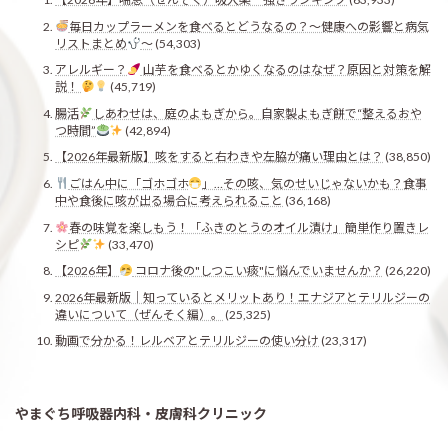
毎日カップラーメンを食べるとどうなるの？〜健康への影響と病気
リストまとめ
〜
(54,303)
アレルギー？
山芋を食べるとかゆくなるのはなぜ？原因と対策を解
説！
(45,719)
腸活
しあわせは、庭のよもぎから。自家製よもぎ餅で“整えるおや
つ時間”
(42,894)
【2026年最新版】咳をすると右わきや左脇が痛い理由とは？
(38,850)
ごはん中に「ゴホゴホ
」…その咳、気のせいじゃないかも？食事
中や食後に咳が出る場合に考えられること
(36,168)
春の味覚を楽しもう！「ふきのとうのオイル漬け」簡単作り置きレ
シピ
(33,470)
【2026年】
コロナ後の"しつこい痰"に悩んでいませんか？
(26,220)
2026年最新版｜知っているとメリットあり！エナジアとテリルジーの
違いについて（ぜんそく編）。
(25,325)
動画で分かる！レルベアとテリルジーの使い分け
(23,317)
やまぐち呼吸器内科・皮膚科クリニック