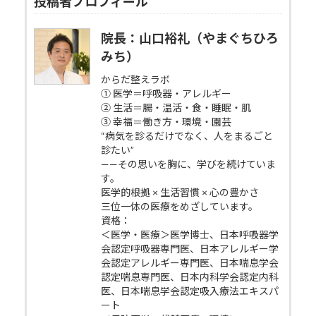
投稿者プロフィール
院長：山口裕礼（やまぐちひろ
みち）
からだ整えラボ
① 医学＝呼吸器・アレルギー
② 生活＝腸・温活・食・睡眠・肌
③ 幸福＝働き方・環境・園芸
“病気を診るだけでなく、人をまるごと
診たい”
——その思いを胸に、学びを続けていま
す。
医学的根拠 × 生活習慣 × 心の豊かさ
三位一体の医療をめざしています。
資格：
＜医学・医療＞医学博士、日本呼吸器学
会認定呼吸器専門医、日本アレルギー学
会認定アレルギー専門医、日本喘息学会
認定喘息専門医、日本内科学会認定内科
医、日本喘息学会認定吸入療法エキスパ
ート