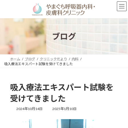
コ
ナ
ン
ビ
テ
ゲ
ン
ー
ツ
シ
へ
ョ
ブログ
ス
ン
キ
に
ッ
移
プ
動
ホーム
ブログ
クリニックだより
内科
吸入療法エキスパート試験を受けてきました
吸入療法エキスパート試験を
受けてきました
最
2024年10月14日
2025年1月10日
終
更
新