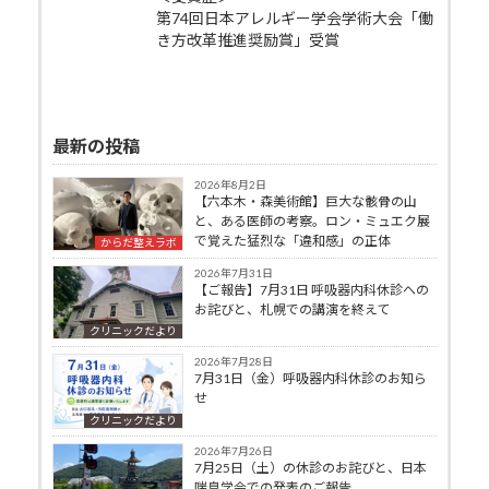
第74回日本アレルギー学会学術大会「働
き方改革推進奨励賞」受賞
最新の投稿
2026年8月2日
【六本木・森美術館】巨大な骸骨の山
と、ある医師の考察。ロン・ミュエク展
で覚えた猛烈な「違和感」の正体
からだ整えラボ
2026年7月31日
【ご報告】7月31日 呼吸器内科休診への
お詫びと、札幌での講演を終えて
クリニックだより
2026年7月28日
7月31日（金）呼吸器内科休診のお知ら
せ
クリニックだより
2026年7月26日
7月25日（土）の休診のお詫びと、日本
喘息学会での発表のご報告