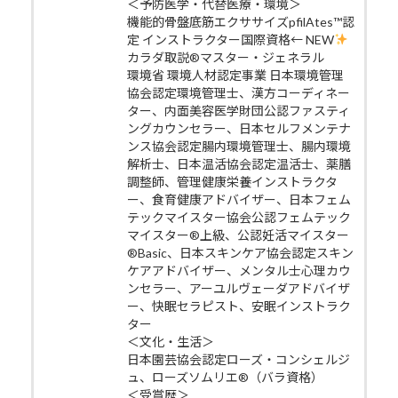
＜予防医学・代替医療・環境＞
機能的骨盤底筋エクササイズpfilAtes™認
定 インストラクター国際資格← NEW
カラダ取説®マスター・ジェネラル
環境省 環境人材認定事業 日本環境管理
協会認定環境管理士、漢方コーディネー
ター、内面美容医学財団公認ファスティ
ングカウンセラー、日本セルフメンテナ
ンス協会認定腸内環境管理士、腸内環境
解析士、日本温活協会認定温活士、薬膳
調整師、管理健康栄養インストラクタ
ー、食育健康アドバイザー、日本フェム
テックマイスター協会公認フェムテック
マイスター®上級、公認妊活マイスター
®Basic、日本スキンケア協会認定スキン
ケアアドバイザー、メンタル士心理カウ
ンセラー、アーユルヴェーダアドバイザ
ー、快眠セラピスト、安眠インストラク
ター
＜文化・生活＞
日本園芸協会認定ローズ・コンシェルジ
ュ、ローズソムリエ®（バラ資格）
＜受賞歴＞