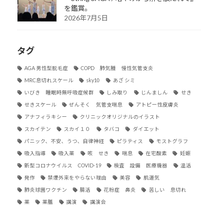
を鑑賞。
2026年7月5日
タグ
AGA 男性型脱毛症
COPD 肺気腫 慢性気管支炎
MRC息切れスケール
sky10
あざ シミ
いびき 睡眠時無呼吸症候群
しみ取り
じんましん
せき
せきスケール
ぜんそく 気管支喘息
アトピー性皮膚炎
アナフィラキシー
クリニックオリジナルのイラスト
スカイテン
スカイ１０
タバコ
ダイエット
パニック、不安、うつ、自律神経
ピラティス
モストグラフ
吸入指導
吸入薬
咳 せき
喘息
在宅酸素
妊娠
新型コロナウイルス COVID-19
検査 設備 医療機器
温活
発作
禁煙外来をやらない理由
美容
肌運気
肺炎球菌ワクチン
腸活
花粉症 鼻炎
苦しい 息切れ
薬
薬膳
講演
講演会