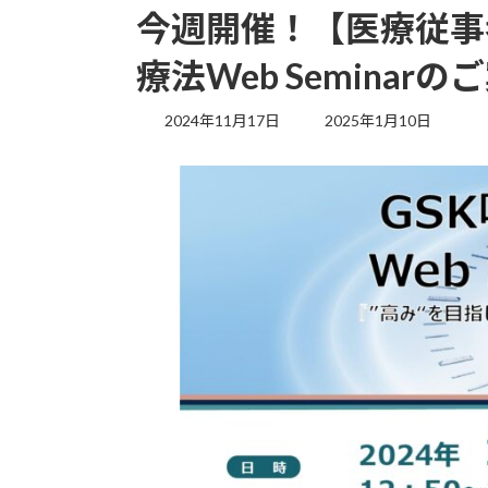
今週開催！【医療従事
療法Web Seminarの
最
2024年11月17日
2025年1月10日
終
更
新
日
時
: