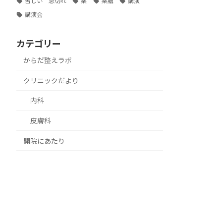
苦しい 息切れ
薬
薬膳
講演
講演会
カテゴリー
からだ整えラボ
クリニックだより
内科
皮膚科
開院にあたり