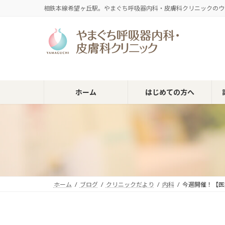
コ
ナ
相鉄本線希望ヶ丘駅。やまぐち呼吸器内科・皮膚科クリニックのウ
ン
ビ
テ
ゲ
ン
ー
ツ
シ
へ
ョ
ス
ン
キ
に
ホーム
はじめての方へ
ッ
移
プ
動
ホーム
ブログ
クリニックだより
内科
今週開催！【医療