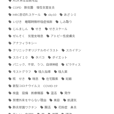
AGA 男性型脱毛症
COPD 肺気腫 慢性気管支炎
MRC息切れスケール
sky10
あざ シミ
いびき 睡眠時無呼吸症候群
しみ取り
じんましん
せき
せきスケール
ぜんそく 気管支喘息
アトピー性皮膚炎
アナフィラキシー
クリニックオリジナルのイラスト
スカイテン
スカイ１０
タバコ
ダイエット
パニック、不安、うつ、自律神経
ピラティス
モストグラフ
吸入指導
吸入薬
咳 せき
喘息
在宅酸素
妊娠
新型コロナウイルス COVID-19
検査 設備 医療機器
温活
発作
禁煙外来をやらない理由
美容
肌運気
肺炎球菌ワクチン
腸活
花粉症 鼻炎