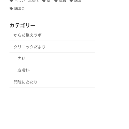
苦しい 息切れ
薬
薬膳
講演
講演会
カテゴリー
からだ整えラボ
クリニックだより
内科
皮膚科
開院にあたり