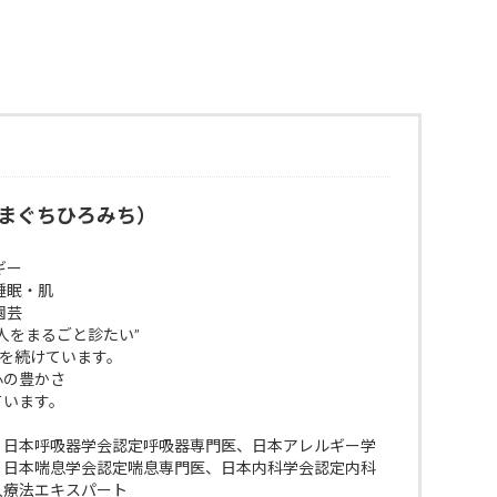
まぐちひろみち）
ギー
睡眠・肌
園芸
人をまるごと診たい”
びを続けています。
 心の豊かさ
ています。
、日本呼吸器学会認定呼吸器専門医、日本アレルギー学
、日本喘息学会認定喘息専門医、日本内科学会認定内科
入療法エキスパート