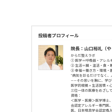
投稿者プロフィール
院長：山口裕礼（や
からだ整えラボ
① 医学＝呼吸器・アレル
② 生活＝腸・温活・食・
③ 幸福＝働き方・環境・
“病気を診るだけでなく、
——その思いを胸に、学
医学的根拠 × 生活習慣 ×
三位一体の医療をめざし
資格：
＜医学・医療＞医学博士
会認定アレルギー専門医
医、日本喘息学会認定吸