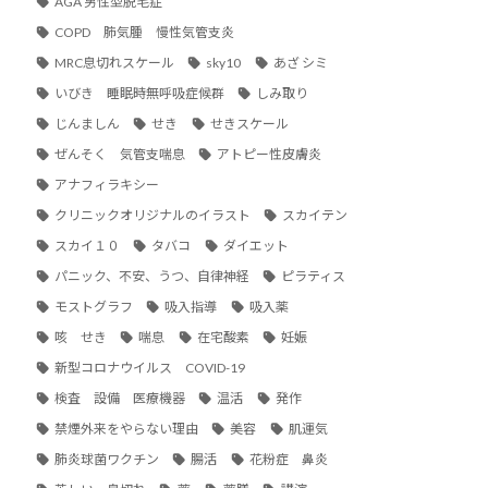
AGA 男性型脱毛症
COPD 肺気腫 慢性気管支炎
MRC息切れスケール
sky10
あざ シミ
いびき 睡眠時無呼吸症候群
しみ取り
じんましん
せき
せきスケール
ぜんそく 気管支喘息
アトピー性皮膚炎
アナフィラキシー
クリニックオリジナルのイラスト
スカイテン
スカイ１０
タバコ
ダイエット
パニック、不安、うつ、自律神経
ピラティス
モストグラフ
吸入指導
吸入薬
咳 せき
喘息
在宅酸素
妊娠
新型コロナウイルス COVID-19
検査 設備 医療機器
温活
発作
禁煙外来をやらない理由
美容
肌運気
肺炎球菌ワクチン
腸活
花粉症 鼻炎