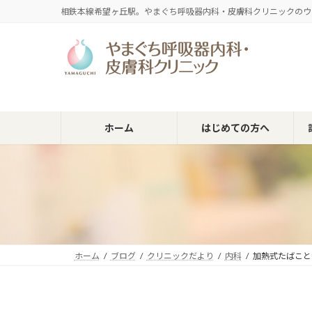
コ
ナ
相鉄本線希望ヶ丘駅。やまぐち呼吸器内科・皮膚科クリニックのウ
ン
ビ
テ
ゲ
ン
ー
ツ
シ
へ
ョ
ス
ン
キ
に
ホーム
はじめての方へ
ッ
移
プ
動
ホーム
ブログ
クリニックだより
内科
加熱式たばこと