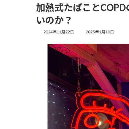
加熱式たばことCOP
いのか？
最
2024年11月22日
2025年1月10日
終
更
新
日
時
: