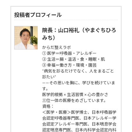
投稿者プロフィール
院長：山口裕礼（やまぐちひろ
みち）
からだ整えラボ
① 医学＝呼吸器・アレルギー
② 生活＝腸・温活・食・睡眠・肌
③ 幸福＝働き方・環境・園芸
“病気を診るだけでなく、人をまるごと
診たい”
——その思いを胸に、学びを続けていま
す。
医学的根拠 × 生活習慣 × 心の豊かさ
三位一体の医療をめざしています。
資格：
＜医学・医療＞医学博士、日本呼吸器学
会認定呼吸器専門医、日本アレルギー学
会認定アレルギー専門医、日本喘息学会
認定喘息専門医、日本内科学会認定内科