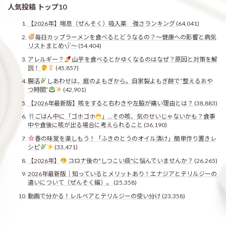
人気投稿 トップ10
【2026年】喘息（ぜんそく）吸入薬 強さランキング
(64,041)
毎日カップラーメンを食べるとどうなるの？〜健康への影響と病気
リストまとめ
〜
(54,404)
アレルギー？
山芋を食べるとかゆくなるのはなぜ？原因と対策を解
説！
(45,857)
腸活
しあわせは、庭のよもぎから。自家製よもぎ餅で“整えるおや
つ時間”
(42,901)
【2026年最新版】咳をすると右わきや左脇が痛い理由とは？
(38,883)
ごはん中に「ゴホゴホ
」…その咳、気のせいじゃないかも？食事
中や食後に咳が出る場合に考えられること
(36,190)
春の味覚を楽しもう！「ふきのとうのオイル漬け」簡単作り置きレ
シピ
(33,471)
【2026年】
コロナ後の"しつこい痰"に悩んでいませんか？
(26,265)
2026年最新版｜知っているとメリットあり！エナジアとテリルジーの
違いについて（ぜんそく編）。
(25,358)
動画で分かる！レルベアとテリルジーの使い分け
(23,358)