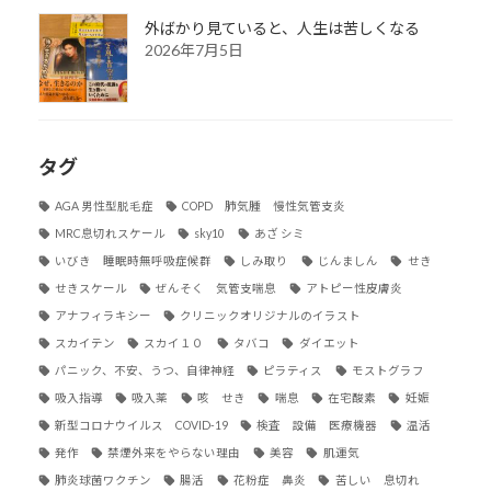
外ばかり見ていると、人生は苦しくなる
2026年7月5日
タグ
AGA 男性型脱毛症
COPD 肺気腫 慢性気管支炎
MRC息切れスケール
sky10
あざ シミ
いびき 睡眠時無呼吸症候群
しみ取り
じんましん
せき
せきスケール
ぜんそく 気管支喘息
アトピー性皮膚炎
アナフィラキシー
クリニックオリジナルのイラスト
スカイテン
スカイ１０
タバコ
ダイエット
パニック、不安、うつ、自律神経
ピラティス
モストグラフ
吸入指導
吸入薬
咳 せき
喘息
在宅酸素
妊娠
新型コロナウイルス COVID-19
検査 設備 医療機器
温活
発作
禁煙外来をやらない理由
美容
肌運気
肺炎球菌ワクチン
腸活
花粉症 鼻炎
苦しい 息切れ