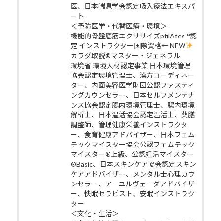
医、日本喘息学会認定吸入療法エキスパ
ート
＜予防医学・代替医療・環境＞
機能的骨盤底筋エクササイズpfilAtes™認
定 インストラクター国際資格← NEW
カラダ取説®マスター・ジェネラル
環境省 環境人材認定事業 日本環境管理
協会認定環境管理士、漢方コーディネー
ター、内面美容医学財団公認ファスティ
ングカウンセラー、日本セルフメンテナ
ンス協会認定腸内環境管理士、腸内環境
解析士、日本温活協会認定温活士、薬膳
調整師、管理健康栄養インストラクタ
ー、食育健康アドバイザー、日本フェム
テックマイスター協会公認フェムテック
マイスター®上級、公認妊活マイスター
®Basic、日本スキンケア協会認定スキン
ケアアドバイザー、メンタル士心理カウ
ンセラー、アーユルヴェーダアドバイザ
ー、快眠セラピスト、安眠インストラク
ター
＜文化・生活＞