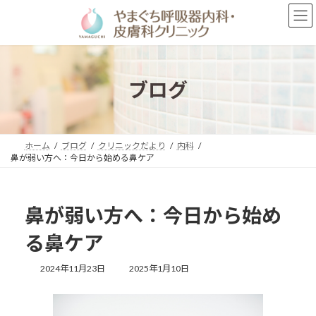
コ
ナ
ン
ビ
テ
ゲ
ン
ー
ツ
シ
へ
ョ
ブログ
ス
ン
キ
に
ッ
移
プ
動
ホーム
ブログ
クリニックだより
内科
鼻が弱い方へ：今日から始める鼻ケア
鼻が弱い方へ：今日から始め
る鼻ケア
最
2024年11月23日
2025年1月10日
終
更
新