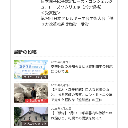
日本園芸協会認定ローズ・コンシェルジ
ュ、ローズソムリエ®（バラ資格）
＜受賞歴＞
第74回日本アレルギー学会学術大会「働
き方改革推進奨励賞」受賞
最新の投稿
2026年8月7日
夏季休診のお知らせと休診期間中の対応
について
クリニックだより
2026年8月2日
【六本木・森美術館】巨大な骸骨の山
と、ある医師の考察。ロン・ミュエク展
で覚えた猛烈な「違和感」の正体
からだ整えラボ
2026年7月31日
【ご報告】7月31日 呼吸器内科休診への
お詫びと、札幌での講演を終えて
クリニックだより