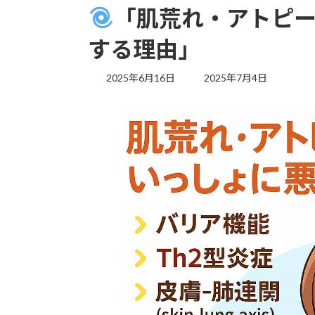
「肌荒れ・アトピ
する理由」
最
2025年6月16日
2025年7月4日
終
更
新
日
時
: