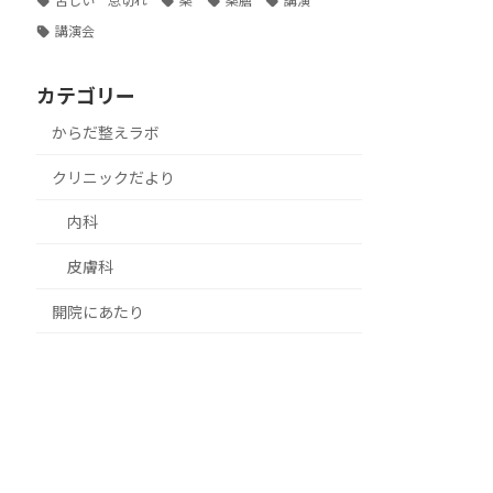
苦しい 息切れ
薬
薬膳
講演
講演会
カテゴリー
からだ整えラボ
クリニックだより
内科
皮膚科
開院にあたり