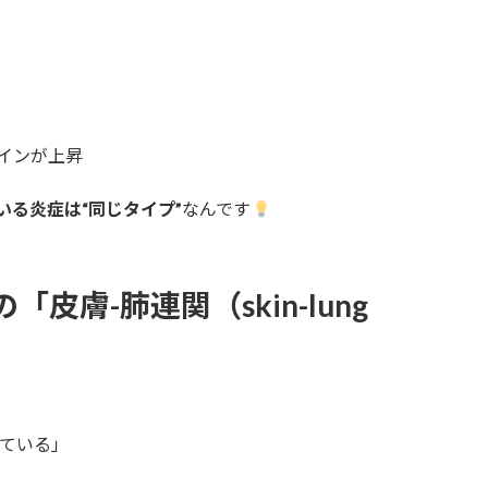
トカインが上昇
る炎症は“同じタイプ”
なんです
皮膚-肺連関（skin-lung
ている」