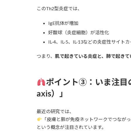
このTh2型炎症では、
IgE抗体が増加
好酸球（炎症細胞）が活性化
IL-4、IL-5、IL-13などの炎症性サイ
つまり、
肌で起きている炎症と、肺で起きてい
ポイント③：いま注目の「
axis）」
最近の研究では、
「皮膚と肺が免疫ネットワークでつながっ
という概念が注目されています。