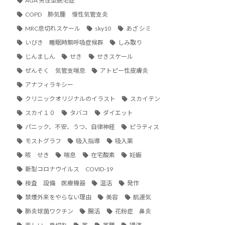
AGA 男性型脱毛症
COPD 肺気腫 慢性気管支炎
MRC息切れスケール
sky10
あざ シミ
いびき 睡眠時無呼吸症候群
しみ取り
じんましん
せき
せきスケール
ぜんそく 気管支喘息
アトピー性皮膚炎
アナフィラキシー
クリニックオリジナルのイラスト
スカイテン
スカイ１０
タバコ
ダイエット
パニック、不安、うつ、自律神経
ピラティス
モストグラフ
吸入指導
吸入薬
咳 せき
喘息
在宅酸素
妊娠
新型コロナウイルス COVID-19
検査 設備 医療機器
温活
発作
禁煙外来をやらない理由
美容
肌運気
肺炎球菌ワクチン
腸活
花粉症 鼻炎