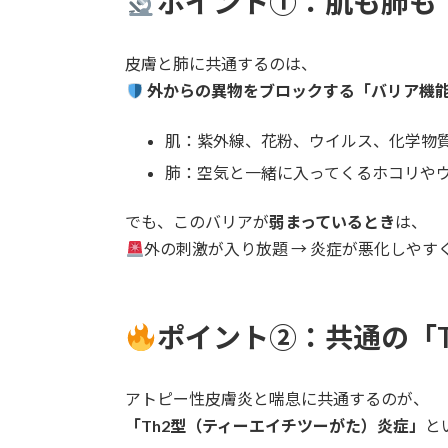
ポイント①：肌も肺も
皮膚と肺に共通するのは、
外からの異物をブロックする「バリア機
肌：紫外線、花粉、ウイルス、化学物
肺：空気と一緒に入ってくるホコリや
でも、このバリアが
弱まっているとき
は、
外の刺激が入り放題 → 炎症が悪化しやす
ポイント②：共通の「T
アトピー性皮膚炎と喘息に共通するのが、
「Th2型（ティーエイチツーがた）炎症」
と