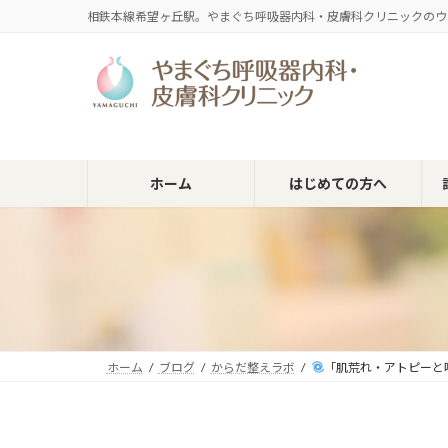
コ
ナ
相鉄本線希望ヶ丘駅。やまぐち呼吸器内科・皮膚科クリニックのウ
ン
ビ
テ
ゲ
ン
ー
ツ
シ
へ
ョ
ス
ン
キ
に
ホーム
はじめての方へ
ッ
移
プ
動
ホーム
ブログ
からだ整えラボ
「肌荒れ・アトピーと