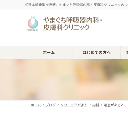
コ
ナ
相鉄本線希望ヶ丘駅。やまぐち呼吸器内科・皮膚科クリニックのウ
ン
ビ
テ
ゲ
ン
ー
ツ
シ
へ
ョ
ス
ン
キ
に
ホーム
はじめての方へ
ッ
移
プ
動
ホーム
ブログ
クリニックだより
内科
喘息があると、