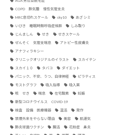
AGA 男性型脱毛症
COPD 肺気腫 慢性気管支炎
MRC息切れスケール
sky10
あざ シミ
いびき 睡眠時無呼吸症候群
しみ取り
じんましん
せき
せきスケール
ぜんそく 気管支喘息
アトピー性皮膚炎
アナフィラキシー
クリニックオリジナルのイラスト
スカイテン
スカイ１０
タバコ
ダイエット
パニック、不安、うつ、自律神経
ピラティス
モストグラフ
吸入指導
吸入薬
咳 せき
喘息
在宅酸素
妊娠
新型コロナウイルス COVID-19
検査 設備 医療機器
温活
発作
禁煙外来をやらない理由
美容
肌運気
肺炎球菌ワクチン
腸活
花粉症 鼻炎