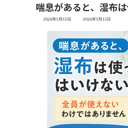
喘息があると、湿布は
最
2026年5月15日
2026年5月15日
終
更
新
日
時
: