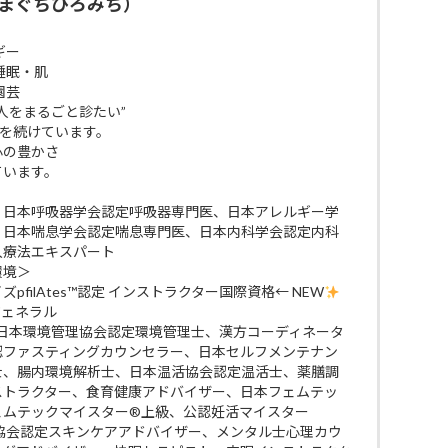
まぐちひろみち）
ギー
睡眠・肌
園芸
人をまるごと診たい”
びを続けています。
 心の豊かさ
ています。
、日本呼吸器学会認定呼吸器専門医、日本アレルギー学
、日本喘息学会認定喘息専門医、日本内科学会認定内科
入療法エキスパート
環境＞
filAtes™認定 インストラクター国際資格← NEW
ジェネラル
 日本環境管理協会認定環境管理士、漢方コーディネータ
認ファスティングカウンセラー、日本セルフメンテナン
士、腸内環境解析士、日本温活協会認定温活士、薬膳調
ストラクター、食育健康アドバイザー、日本フェムテッ
ェムテックマイスター®上級、公認妊活マイスター
ケア協会認定スキンケアアドバイザー、メンタル士心理カウ