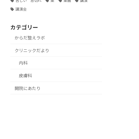
苦しい 息切れ
薬
薬膳
講演
講演会
カテゴリー
からだ整えラボ
クリニックだより
内科
皮膚科
開院にあたり