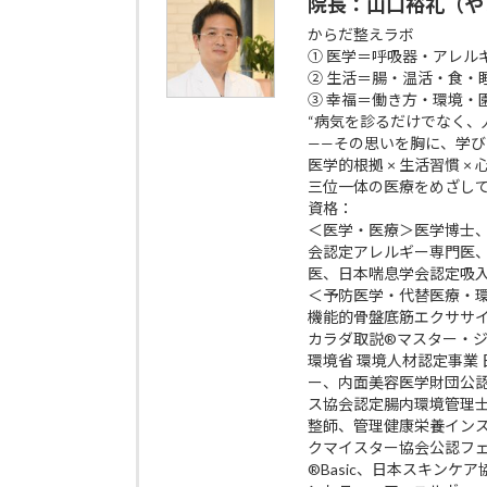
院長：山口裕礼（や
からだ整えラボ
① 医学＝呼吸器・アレル
② 生活＝腸・温活・食・
③ 幸福＝働き方・環境・
“病気を診るだけでなく、
——その思いを胸に、学
医学的根拠 × 生活習慣 ×
三位一体の医療をめざし
資格：
＜医学・医療＞医学博士
会認定アレルギー専門医
医、日本喘息学会認定吸
＜予防医学・代替医療・
機能的骨盤底筋エクササイズp
カラダ取説®マスター・
環境省 環境人材認定事業
ー、内面美容医学財団公
ス協会認定腸内環境管理
整師、管理健康栄養イン
クマイスター協会公認フ
®Basic、日本スキン