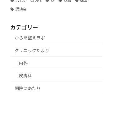
苦しい 息切れ
薬
薬膳
講演
講演会
カテゴリー
からだ整えラボ
クリニックだより
内科
皮膚科
開院にあたり