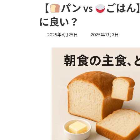
【
パン vs
ごはん
に良い？
最
2025年6月25日
2025年7月3日
終
更
新
日
時
: