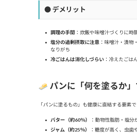
● デメリット
調理の手間
：炊飯や味噌汁づくりに時
塩分の過剰摂取に注意
：味噌汁・漬物
なりがち
冷ごはんは消化しづらい
：冷えたごは
パンに「何を塗るか」
「パンに塗るもの」も健康に直結する要素で
バター（約60％）
：動物性脂肪・塩分
ジャム（約25％）
：糖度が高く、虫歯