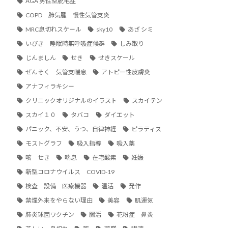
AGA 男性型脱毛症
COPD 肺気腫 慢性気管支炎
MRC息切れスケール
sky10
あざ シミ
いびき 睡眠時無呼吸症候群
しみ取り
じんましん
せき
せきスケール
ぜんそく 気管支喘息
アトピー性皮膚炎
アナフィラキシー
クリニックオリジナルのイラスト
スカイテン
スカイ１０
タバコ
ダイエット
パニック、不安、うつ、自律神経
ピラティス
モストグラフ
吸入指導
吸入薬
咳 せき
喘息
在宅酸素
妊娠
新型コロナウイルス COVID-19
検査 設備 医療機器
温活
発作
禁煙外来をやらない理由
美容
肌運気
肺炎球菌ワクチン
腸活
花粉症 鼻炎