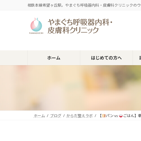
コ
ナ
相鉄本線希望ヶ丘駅。やまぐち呼吸器内科・皮膚科クリニックのウ
ン
ビ
テ
ゲ
ン
ー
ツ
シ
へ
ョ
ス
ン
キ
に
ホーム
はじめての方へ
ッ
移
プ
動
ホーム
ブログ
からだ整えラボ
【
パン vs
ごはん】