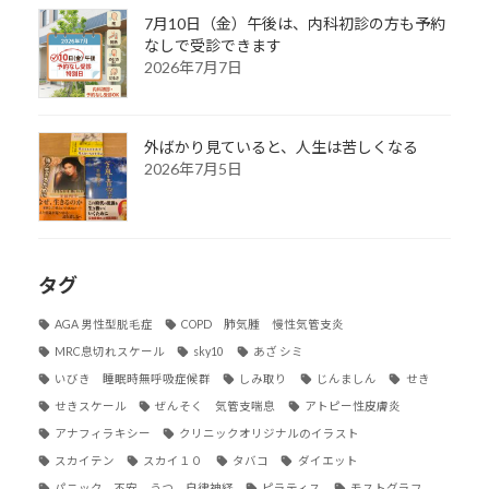
7月10日（金）午後は、内科初診の方も予約
なしで受診できます
2026年7月7日
外ばかり見ていると、人生は苦しくなる
2026年7月5日
タグ
AGA 男性型脱毛症
COPD 肺気腫 慢性気管支炎
MRC息切れスケール
sky10
あざ シミ
いびき 睡眠時無呼吸症候群
しみ取り
じんましん
せき
せきスケール
ぜんそく 気管支喘息
アトピー性皮膚炎
アナフィラキシー
クリニックオリジナルのイラスト
スカイテン
スカイ１０
タバコ
ダイエット
パニック、不安、うつ、自律神経
ピラティス
モストグラフ