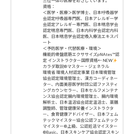
三位一体の医療をめざしています。
資格：
＜医学・医療＞医学博士、日本呼吸器学
会認定呼吸器専門医、日本アレルギー学
会認定アレルギー専門医、日本喘息学会
認定喘息専門医、日本内科学会認定内科
医、日本喘息学会認定吸入療法エキスパ
ート
＜予防医学・代替医療・環境＞
機能的骨盤底筋エクササイズpfilAtes™認
定 インストラクター国際資格← NEW
カラダ取説®マスター・ジェネラル
環境省 環境人材認定事業 日本環境管理
協会認定環境管理士、漢方コーディネー
ター、内面美容医学財団公認ファスティ
ングカウンセラー、日本セルフメンテナ
ンス協会認定腸内環境管理士、腸内環境
解析士、日本温活協会認定温活士、薬膳
調整師、管理健康栄養インストラクタ
ー、食育健康アドバイザー、日本フェム
テックマイスター協会公認フェムテック
マイスター®上級、公認妊活マイスター
®Basic、日本スキンケア協会認定スキン