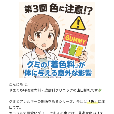
更
新
日
時
:
こんにちは。
やまぐち呼吸器内科・皮膚科クリニックの山口裕礼です
グミとアレルギーの関係を探るシリーズ、今回は
「色」
に注
目です。
カラフルで可愛いグミ……でもその裏には、
見逃せないリス