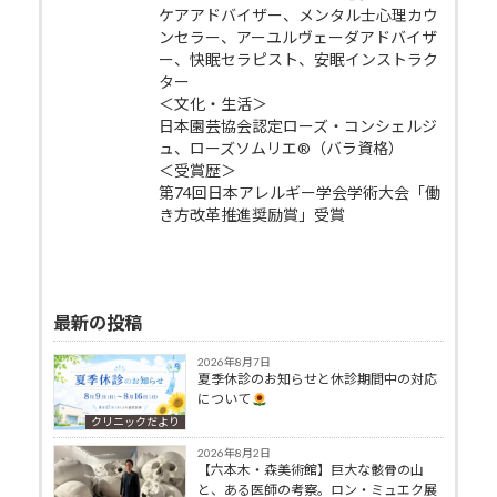
ケアアドバイザー、メンタル士心理カウ
ンセラー、アーユルヴェーダアドバイザ
ー、快眠セラピスト、安眠インストラク
ター
＜文化・生活＞
日本園芸協会認定ローズ・コンシェルジ
ュ、ローズソムリエ®（バラ資格）
＜受賞歴＞
第74回日本アレルギー学会学術大会「働
き方改革推進奨励賞」受賞
最新の投稿
2026年8月7日
夏季休診のお知らせと休診期間中の対応
について
クリニックだより
2026年8月2日
【六本木・森美術館】巨大な骸骨の山
と、ある医師の考察。ロン・ミュエク展