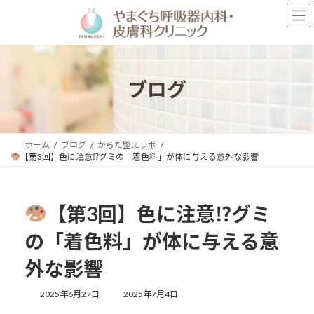
コ
ナ
ン
ビ
テ
ゲ
ン
ー
ツ
シ
へ
ョ
ブログ
ス
ン
キ
に
ッ
移
プ
動
ホーム
ブログ
からだ整えラボ
【第3回】色に注意⁉グミの「着色料」が体に与える意外な影響
【第3回】色に注意⁉グミ
の「着色料」が体に与える意
外な影響
最
2025年6月27日
2025年7月4日
終