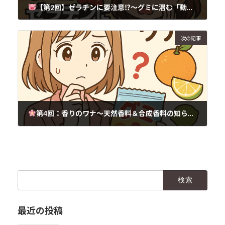
【第2回】ゼラチンに要注意⁉～グミに潜む「動物性タンパクアレルギー」の落とし穴～
2025年6月27日
次の記事
第4回：香りのワナ～天然香料＆合成香料の知られざる危険
2025年6月27日
検
索:
最近の投稿