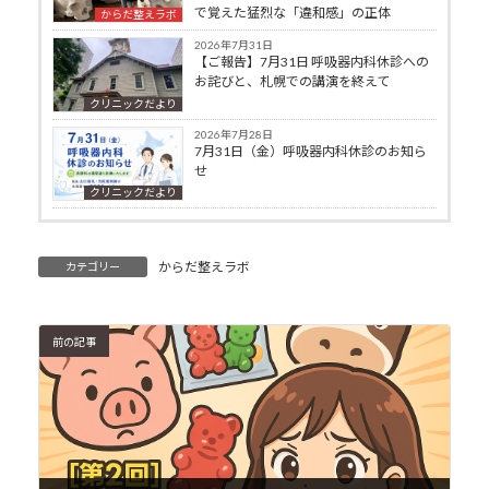
で覚えた猛烈な「違和感」の正体
からだ整えラボ
2026年7月31日
【ご報告】7月31日 呼吸器内科休診への
お詫びと、札幌での講演を終えて
クリニックだより
2026年7月28日
7月31日（金）呼吸器内科休診のお知ら
せ
クリニックだより
からだ整えラボ
カテゴリー
前の記事