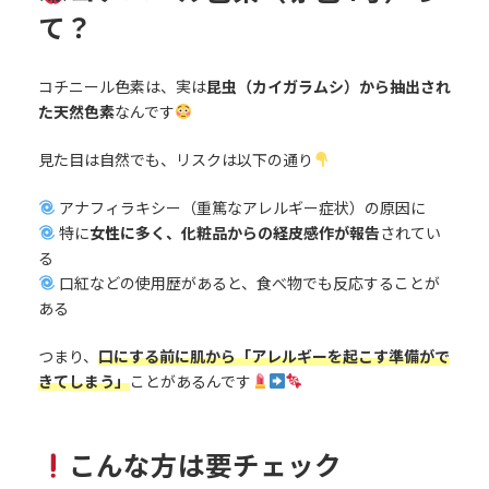
て？
コチニール色素は、実は
昆虫（カイガラムシ）から抽出され
た天然色素
なんです
見た目は自然でも、リスクは以下の通り
アナフィラキシー（重篤なアレルギー症状）の原因に
特に
女性に多く、化粧品からの経皮感作が報告
されてい
る
口紅などの使用歴があると、食べ物でも反応することが
ある
つまり、
口にする前に肌から「アレルギーを起こす準備がで
きてしまう」
ことがあるんです
こんな方は要チェック