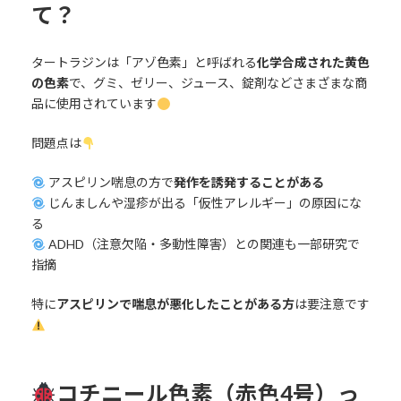
て？
タートラジンは「アゾ色素」と呼ばれる
化学合成された黄色
の色素
で、グミ、ゼリー、ジュース、錠剤などさまざまな商
品に使用されています
問題点は
アスピリン喘息の方で
発作を誘発することがある
じんましんや湿疹が出る「仮性アレルギー」の原因にな
る
ADHD（注意欠陥・多動性障害）との関連も一部研究で
指摘
特に
アスピリンで喘息が悪化したことがある方
は要注意です
コチニール色素（赤色4号）っ