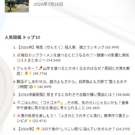
2026年7月26日
人気投稿 トップ10
【2026年】喘息（ぜんそく）吸入薬 強さランキング
(63,999)
毎日カップラーメンを食べるとどうなるの？〜健康への影響と病気
リストまとめ
〜
(54,360)
アレルギー？
山芋を食べるとかゆくなるのはなぜ？原因と対策を解
説！
(45,776)
腸活
しあわせは、庭のよもぎから。自家製よもぎ餅で“整えるおや
つ時間”
(42,899)
【2026年最新版】咳をすると右わきや左脇が痛い理由とは？
(38,868)
ごはん中に「ゴホゴホ
」…その咳、気のせいじゃないかも？食事
中や食後に咳が出る場合に考えられること
(36,183)
春の味覚を楽しもう！「ふきのとうのオイル漬け」簡単作り置きレ
シピ
(33,471)
【2026年】
コロナ後の"しつこい痰"に悩んでいませんか？
(26,250)