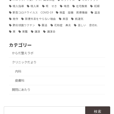
吸入指導
吸入薬
咳 せき
喘息
在宅酸素
妊娠
新型コロナウイルス COVID-19
検査 設備 医療機器
温活
発作
禁煙外来をやらない理由
美容
肌運気
肺炎球菌ワクチン
腸活
花粉症 鼻炎
苦しい 息切れ
薬
薬膳
講演
講演会
カテゴリー
からだ整えラボ
クリニックだより
内科
皮膚科
開院にあたり
検
索: