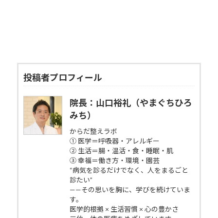
投稿者プロフィール
院長：山口裕礼（やまぐちひろ
みち）
からだ整えラボ
① 医学＝呼吸器・アレルギー
② 生活＝腸・温活・食・睡眠・肌
③ 幸福＝働き方・環境・園芸
“病気を診るだけでなく、人をまるごと
診たい”
——その思いを胸に、学びを続けていま
す。
医学的根拠 × 生活習慣 × 心の豊かさ