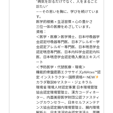
“病気を診るだけでなく、人をまるごと
診たい”
——その思いを胸に、学びを続けていま
す。
医学的根拠 × 生活習慣 × 心の豊かさ
三位一体の医療をめざしています。
資格：
＜医学・医療＞医学博士、日本呼吸器学
会認定呼吸器専門医、日本アレルギー学
会認定アレルギー専門医、日本喘息学会
認定喘息専門医、日本内科学会認定内科
医、日本喘息学会認定吸入療法エキスパ
ート
＜予防医学・代替医療・環境＞
機能的骨盤底筋エクササイズpfilAtes™認
定 インストラクター国際資格← NEW
カラダ取説®マスター・ジェネラル
環境省 環境人材認定事業 日本環境管理
協会認定環境管理士、漢方コーディネー
ター、内面美容医学財団公認ファスティ
ングカウンセラー、日本セルフメンテナ
ンス協会認定腸内環境管理士、腸内環境
解析士、日本温活協会認定温活士、薬膳