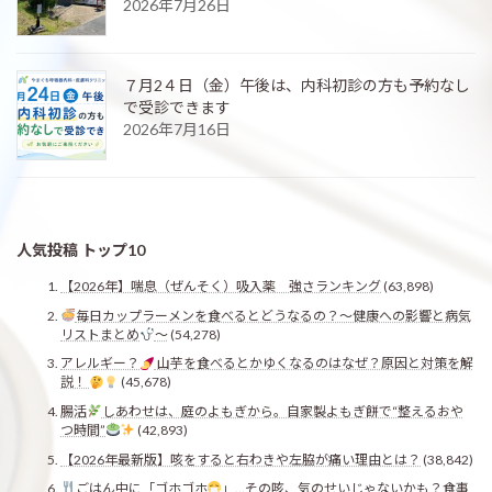
2026年7月26日
７月2４日（金）午後は、内科初診の方も予約なし
で受診できます
2026年7月16日
人気投稿 トップ10
【2026年】喘息（ぜんそく）吸入薬 強さランキング
(63,898)
毎日カップラーメンを食べるとどうなるの？〜健康への影響と病気
リストまとめ
〜
(54,278)
アレルギー？
山芋を食べるとかゆくなるのはなぜ？原因と対策を解
説！
(45,678)
腸活
しあわせは、庭のよもぎから。自家製よもぎ餅で“整えるおや
つ時間”
(42,893)
【2026年最新版】咳をすると右わきや左脇が痛い理由とは？
(38,842)
ごはん中に「ゴホゴホ
」…その咳、気のせいじゃないかも？食事