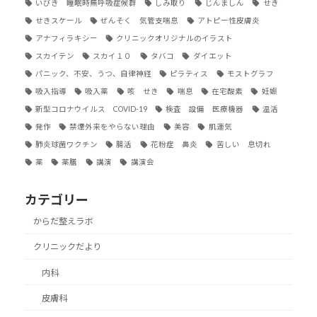
いびき 睡眠時無呼吸症候群
しみ取り
じんましん
せき
せきスケール
ぜんそく 気管支喘息
アトピー性皮膚炎
アナフィラキシー
クリニックオリジナルのイラスト
スカイテン
スカイ１０
タバコ
ダイエット
パニック、不安、うつ、自律神経
ピラティス
モストグラフ
吸入指導
吸入薬
咳 せき
喘息
在宅酸素
妊娠
新型コロナウイルス COVID-19
検査 設備 医療機器
温活
発作
禁煙外来をやらない理由
美容
肌運気
肺炎球菌ワクチン
腸活
花粉症 鼻炎
苦しい 息切れ
薬
薬膳
講演
講演会
カテゴリー
からだ整えラボ
クリニックだより
内科
皮膚科