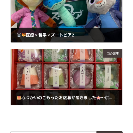
医療 × 哲学 × ズートピア2
2025年12月7日
次の記事
心づかいのこもったお歳暮が届きました
〜京洛 辻が花「花点心」〜
2025年12月7日