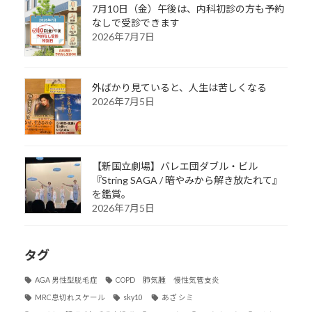
7月10日（金）午後は、内科初診の方も予約
なしで受診できます
2026年7月7日
外ばかり見ていると、人生は苦しくなる
2026年7月5日
【新国立劇場】バレエ団ダブル・ビル
『String SAGA / 暗やみから解き放たれて』
を鑑賞。
2026年7月5日
タグ
AGA 男性型脱毛症
COPD 肺気腫 慢性気管支炎
MRC息切れスケール
sky10
あざ シミ