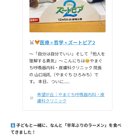
医療 × 哲学 × ズートピア2
〜「自分は自分でいい」そして「他人を
理解する勇気」〜 こんにちは
やまぐ
ち呼吸器内科・皮膚科クリニック 院長
の 山口裕礼（やまぐち ひろみち）で
す。 本日、ついに……
希望が丘｜やまぐち呼吸器内科・皮
膚科クリニック
子どもと一緒に、なんと「半年ぶりのラーメン」を食べ
てきました！