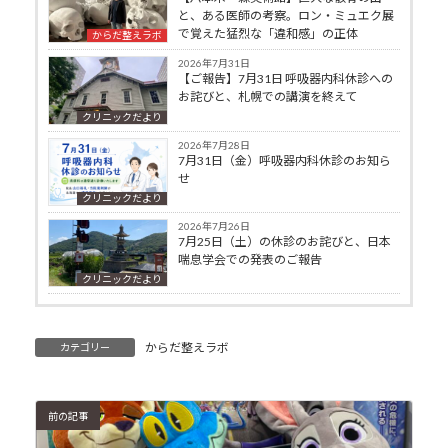
と、ある医師の考察。ロン・ミュエク展
で覚えた猛烈な「違和感」の正体
からだ整えラボ
2026年7月31日
【ご報告】7月31日 呼吸器内科休診への
お詫びと、札幌での講演を終えて
クリニックだより
2026年7月28日
7月31日（金）呼吸器内科休診のお知ら
せ
クリニックだより
2026年7月26日
7月25日（土）の休診のお詫びと、日本
喘息学会での発表のご報告
クリニックだより
からだ整えラボ
カテゴリー
前の記事