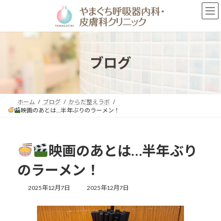
コ
ナ
ン
ビ
テ
ゲ
ン
ー
ツ
シ
へ
ョ
ブログ
ス
ン
キ
に
ッ
移
プ
動
ホーム
ブログ
からだ整えラボ
映画のあとは…半年ぶりのラーメン！
映画のあとは…半年ぶり
のラーメン！
最
2025年12月7日
2025年12月7日
終
更
新