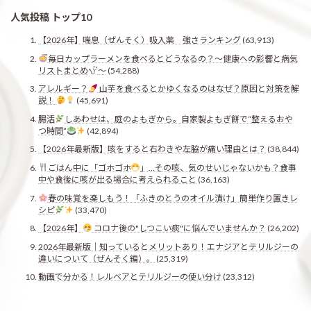
人気投稿 トップ10
【2026年】喘息（ぜんそく）吸入薬 強さランキング
(63,913)
毎日カップラーメンを食べるとどうなるの？〜健康への影響と病気
リストまとめ
〜
(54,288)
アレルギー？
山芋を食べるとかゆくなるのはなぜ？原因と対策を解
説！
(45,691)
腸活
しあわせは、庭のよもぎから。自家製よもぎ餅で“整えるおや
つ時間”
(42,894)
【2026年最新版】咳をすると右わきや左脇が痛い理由とは？
(38,844)
ごはん中に「ゴホゴホ
」…その咳、気のせいじゃないかも？食事
中や食後に咳が出る場合に考えられること
(36,163)
春の味覚を楽しもう！「ふきのとうのオイル漬け」簡単作り置きレ
シピ
(33,470)
【2026年】
コロナ後の"しつこい痰"に悩んでいませんか？
(26,202)
2026年最新版｜知っているとメリットあり！エナジアとテリルジーの
違いについて（ぜんそく編）。
(25,319)
動画で分かる！レルベアとテリルジーの使い分け
(23,312)