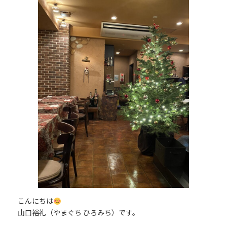
日
時
:
こんにちは
山口裕礼（やまぐち ひろみち）です。