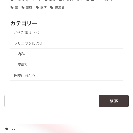
肺炎球菌ワクチン
腸活
花粉症 鼻炎
苦しい 息切れ
薬
薬膳
講演
講演会
カテゴリー
からだ整えラボ
クリニックだより
内科
皮膚科
開院にあたり
検
索:
ホーム