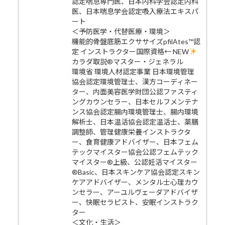
認定喘息専門医、日本内科学会認定内科
医、日本喘息学会認定吸入療法エキスパ
ート
＜予防医学・代替医療・環境＞
機能的骨盤底筋エクササイズpfilAtes™認
定 インストラクター国際資格← NEW
カラダ取説®マスター・ジェネラル
環境省 環境人材認定事業 日本環境管理
協会認定環境管理士、漢方コーディネー
ター、内面美容医学財団公認ファスティ
ングカウンセラー、日本セルフメンテナ
ンス協会認定腸内環境管理士、腸内環境
解析士、日本温活協会認定温活士、薬膳
調整師、管理健康栄養インストラクタ
ー、食育健康アドバイザー、日本フェム
テックマイスター協会公認フェムテック
マイスター®上級、公認妊活マイスター
®Basic、日本スキンケア協会認定スキン
ケアアドバイザー、メンタル士心理カウ
ンセラー、アーユルヴェーダアドバイザ
ー、快眠セラピスト、安眠インストラク
ター
＜文化・生活＞