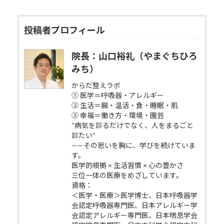
投稿者プロフィール
院長：山口裕礼（やまぐちひろ
みち）
からだ整えラボ
① 医学＝呼吸器・アレルギー
② 生活＝腸・温活・食・睡眠・肌
③ 幸福＝働き方・環境・園芸
“病気を診るだけでなく、人をまるごと
診たい”
——その思いを胸に、学びを続けていま
す。
医学的根拠 × 生活習慣 × 心の豊かさ
三位一体の医療をめざしています。
資格：
＜医学・医療＞医学博士、日本呼吸器学
会認定呼吸器専門医、日本アレルギー学
会認定アレルギー専門医、日本喘息学会