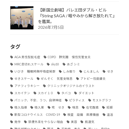
【新国立劇場】バレエ団ダブル・ビル
『String SAGA / 暗やみから解き放たれて』
を鑑賞。
2026年7月5日
タグ
AGA 男性型脱毛症
COPD 肺気腫 慢性気管支炎
MRC息切れスケール
sky10
あざ シミ
いびき 睡眠時無呼吸症候群
しみ取り
じんましん
せき
せきスケール
ぜんそく 気管支喘息
アトピー性皮膚炎
アナフィラキシー
クリニックオリジナルのイラスト
スカイテン
スカイ１０
タバコ
ダイエット
パニック、不安、うつ、自律神経
ピラティス
モストグラフ
吸入指導
吸入薬
咳 せき
喘息
在宅酸素
妊娠
新型コロナウイルス COVID-19
検査 設備 医療機器
温活
発作
禁煙外来をやらない理由
美容
肌運気