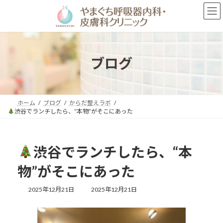
コ
ナ
ン
ビ
テ
ゲ
ン
ー
ツ
シ
へ
ョ
ブログ
ス
ン
キ
に
ッ
移
プ
動
ホーム
ブログ
からだ整えラボ
渋谷でランチしたら、“本物”がそこにあった
渋谷でランチしたら、“本
物”がそこにあった
最
2025年12月21日
2025年12月21日
終
更
新