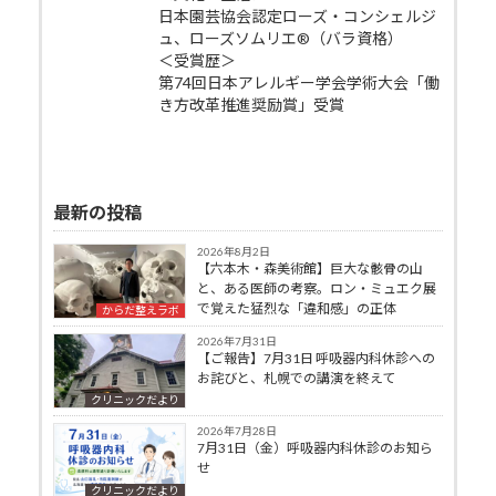
日本園芸協会認定ローズ・コンシェルジ
ュ、ローズソムリエ®（バラ資格）
＜受賞歴＞
第74回日本アレルギー学会学術大会「働
き方改革推進奨励賞」受賞
最新の投稿
2026年8月2日
【六本木・森美術館】巨大な骸骨の山
と、ある医師の考察。ロン・ミュエク展
で覚えた猛烈な「違和感」の正体
からだ整えラボ
2026年7月31日
【ご報告】7月31日 呼吸器内科休診への
お詫びと、札幌での講演を終えて
クリニックだより
2026年7月28日
7月31日（金）呼吸器内科休診のお知ら
せ
クリニックだより