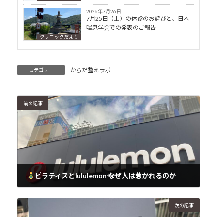
2026年7月26日
7月25日（土）の休診のお詫びと、日本
喘息学会での発表のご報告
クリニックだより
からだ整えラボ
カテゴリー
前の記事
ピラティスとlululemon―― なぜ人は惹かれるのか
2025年12月21日
次の記事