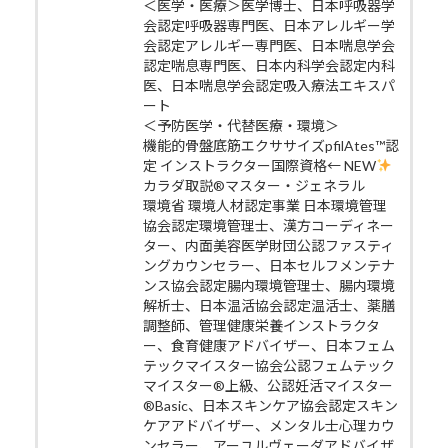
＜医学・医療＞医学博士、日本呼吸器学
会認定呼吸器専門医、日本アレルギー学
会認定アレルギー専門医、日本喘息学会
認定喘息専門医、日本内科学会認定内科
医、日本喘息学会認定吸入療法エキスパ
ート
＜予防医学・代替医療・環境＞
機能的骨盤底筋エクササイズpfilAtes™認
定 インストラクター国際資格← NEW
カラダ取説®マスター・ジェネラル
環境省 環境人材認定事業 日本環境管理
協会認定環境管理士、漢方コーディネー
ター、内面美容医学財団公認ファスティ
ングカウンセラー、日本セルフメンテナ
ンス協会認定腸内環境管理士、腸内環境
解析士、日本温活協会認定温活士、薬膳
調整師、管理健康栄養インストラクタ
ー、食育健康アドバイザー、日本フェム
テックマイスター協会公認フェムテック
マイスター®上級、公認妊活マイスター
®Basic、日本スキンケア協会認定スキン
ケアアドバイザー、メンタル士心理カウ
ンセラー、アーユルヴェーダアドバイザ