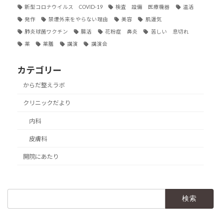
新型コロナウイルス COVID-19
検査 設備 医療機器
温活
発作
禁煙外来をやらない理由
美容
肌運気
肺炎球菌ワクチン
腸活
花粉症 鼻炎
苦しい 息切れ
薬
薬膳
講演
講演会
カテゴリー
からだ整えラボ
クリニックだより
内科
皮膚科
開院にあたり
検
索: