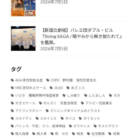
2026年7月5日
【新国立劇場】バレエ団ダブル・ビル
『String SAGA / 暗やみから解き放たれて』
を鑑賞。
2026年7月5日
タグ
AGA 男性型脱毛症
COPD 肺気腫 慢性気管支炎
MRC息切れスケール
sky10
あざ シミ
いびき 睡眠時無呼吸症候群
しみ取り
じんましん
せき
せきスケール
ぜんそく 気管支喘息
アトピー性皮膚炎
アナフィラキシー
クリニックオリジナルのイラスト
スカイテン
スカイ１０
タバコ
ダイエット
パニック、不安、うつ、自律神経
ピラティス
モストグラフ
吸入指導
吸入薬
咳 せき
喘息
在宅酸素
妊娠