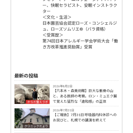
ー、快眠セラピスト、安眠インストラク
ター
＜文化・生活＞
日本園芸協会認定ローズ・コンシェルジ
ュ、ローズソムリエ®（バラ資格）
＜受賞歴＞
第74回日本アレルギー学会学術大会「働
き方改革推進奨励賞」受賞
最新の投稿
2026年8月2日
【六本木・森美術館】巨大な骸骨の山
と、ある医師の考察。ロン・ミュエク展
で覚えた猛烈な「違和感」の正体
からだ整えラボ
2026年7月31日
【ご報告】7月31日 呼吸器内科休診への
お詫びと、札幌での講演を終えて
クリニックだより