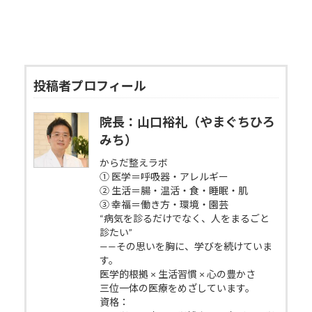
投稿者プロフィール
院長：山口裕礼（やまぐちひろ
みち）
からだ整えラボ
① 医学＝呼吸器・アレルギー
② 生活＝腸・温活・食・睡眠・肌
③ 幸福＝働き方・環境・園芸
“病気を診るだけでなく、人をまるごと
診たい”
——その思いを胸に、学びを続けていま
す。
医学的根拠 × 生活習慣 × 心の豊かさ
三位一体の医療をめざしています。
資格：