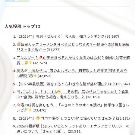
人気投稿 トップ10
【2026年】喘息（ぜんそく）吸入薬 強さランキング
(63,897)
毎日カップラーメンを食べるとどうなるの？〜健康への影響と病気
リストまとめ
〜
(54,277)
アレルギー？
山芋を食べるとかゆくなるのはなぜ？原因と対策を解
説！
(45,675)
腸活
しあわせは、庭のよもぎから。自家製よもぎ餅で“整えるおや
つ時間”
(42,893)
【2026年最新版】咳をすると右わきや左脇が痛い理由とは？
(38,842)
ごはん中に「ゴホゴホ
」…その咳、気のせいじゃないかも？食事
中や食後に咳が出る場合に考えられること
(36,160)
春の味覚を楽しもう！「ふきのとうのオイル漬け」簡単作り置きレ
シピ
(33,470)
【2026年】
コロナ後の"しつこい痰"に悩んでいませんか？
(26,191)
2026年最新版｜知っているとメリットあり！エナジアとテリルジーの
違いについて（ぜんそく編）。
(25,311)