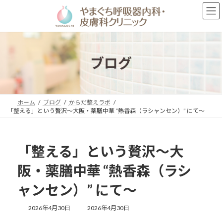
コ
ナ
ン
ビ
テ
ゲ
ン
ー
ツ
シ
へ
ョ
ブログ
ス
ン
キ
に
ッ
移
プ
動
ホーム
ブログ
からだ整えラボ
「整える」という贅沢〜大阪・薬膳中華 “熱香森（ラシャンセン）” にて〜
「整える」という贅沢〜大
阪・薬膳中華 “熱香森（ラシ
ャンセン）” にて〜
最
2026年4月30日
2026年4月30日
終