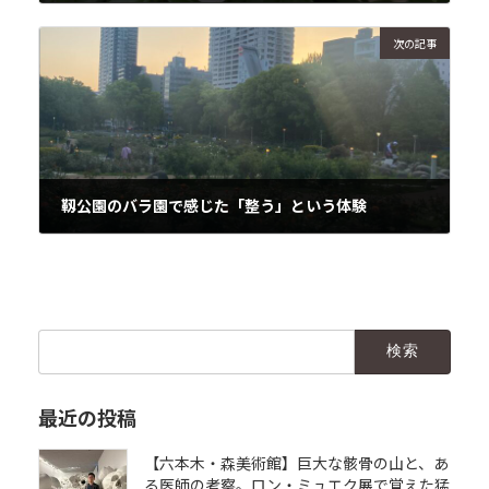
2026年4月30日
次の記事
靱公園のバラ園で感じた「整う」という体験
2026年4月30日
検
索:
最近の投稿
【六本木・森美術館】巨大な骸骨の山と、あ
る医師の考察。ロン・ミュエク展で覚えた猛