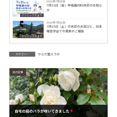
2026年7月28日
7月31日（金）呼吸器内科休診のお知ら
せ
クリニックだより
2026年7月26日
7月25日（土）の休診のお詫びと、日本
喘息学会での発表のご報告
クリニックだより
からだ整えラボ
カテゴリー
前の記事
自宅の庭のバラが咲いてきました