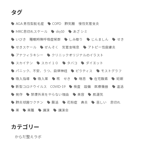
タグ
AGA 男性型脱毛症
COPD 肺気腫 慢性気管支炎
MRC息切れスケール
sky10
あざ シミ
いびき 睡眠時無呼吸症候群
しみ取り
じんましん
せき
せきスケール
ぜんそく 気管支喘息
アトピー性皮膚炎
アナフィラキシー
クリニックオリジナルのイラスト
スカイテン
スカイ１０
タバコ
ダイエット
パニック、不安、うつ、自律神経
ピラティス
モストグラフ
吸入指導
吸入薬
咳 せき
喘息
在宅酸素
妊娠
新型コロナウイルス COVID-19
検査 設備 医療機器
温活
発作
禁煙外来をやらない理由
美容
肌運気
肺炎球菌ワクチン
腸活
花粉症 鼻炎
苦しい 息切れ
薬
薬膳
講演
講演会
カテゴリー
からだ整えラボ