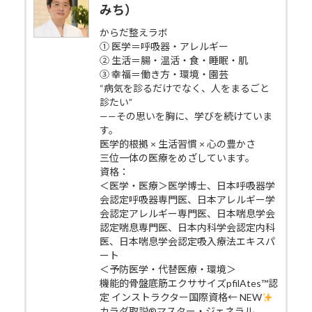
みち）
からだ整えラボ
① 医学＝呼吸器・アレルギー
② 生活＝腸・温活・食・睡眠・肌
③ 幸福＝働き方・環境・園芸
“病気を診るだけでなく、人をまるごと
診たい”
——その思いを胸に、学びを続けていま
す。
医学的根拠 × 生活習慣 × 心の豊かさ
三位一体の医療をめざしています。
資格：
＜医学・医療＞医学博士、日本呼吸器学
会認定呼吸器専門医、日本アレルギー学
会認定アレルギー専門医、日本喘息学会
認定喘息専門医、日本内科学会認定内科
医、日本喘息学会認定吸入療法エキスパ
ート
＜予防医学・代替医療・環境＞
機能的骨盤底筋エクササイズpfilAtes™認
定 インストラクター国際資格← NEW
カラダ取説®マスター・ジェネラル