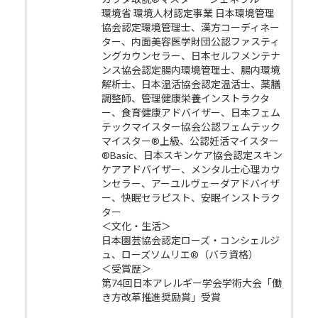
環境省 環境人材認定事業 日本環境管理
協会認定環境管理士、漢方コーディネー
ター、内面美容医学財団公認ファスティ
ングカウンセラー、日本セルフメンテナ
ンス協会認定腸内環境管理士、腸内環境
解析士、日本温活協会認定温活士、薬膳
調整師、管理健康栄養インストラクタ
ー、食育健康アドバイザー、日本フェム
テックマイスター協会公認フェムテック
マイスター®上級、公認妊活マイスター
®Basic、日本スキンケア協会認定スキン
ケアアドバイザー、メンタル士心理カウ
ンセラー、アーユルヴェーダアドバイザ
ー、快眠セラピスト、安眠インストラク
ター
＜文化・生活＞
日本園芸協会認定ローズ・コンシェルジ
ュ、ローズソムリエ®（バラ資格）
＜受賞歴＞
第74回日本アレルギー学会学術大会「働
き方改革推進奨励賞」受賞