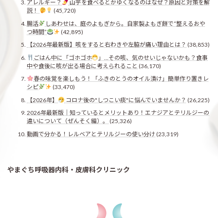
アレルギー？
山芋を食べるとかゆくなるのはなぜ？原因と対策を解
説！
(45,720)
腸活
しあわせは、庭のよもぎから。自家製よもぎ餅で“整えるおや
つ時間”
(42,895)
【2026年最新版】咳をすると右わきや左脇が痛い理由とは？
(38,853)
ごはん中に「ゴホゴホ
」…その咳、気のせいじゃないかも？食事
中や食後に咳が出る場合に考えられること
(36,170)
春の味覚を楽しもう！「ふきのとうのオイル漬け」簡単作り置きレ
シピ
(33,470)
【2026年】
コロナ後の"しつこい痰"に悩んでいませんか？
(26,225)
2026年最新版｜知っているとメリットあり！エナジアとテリルジーの
違いについて（ぜんそく編）。
(25,326)
動画で分かる！レルベアとテリルジーの使い分け
(23,319)
やまぐち呼吸器内科・皮膚科クリニック