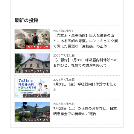
最新の投稿
2026年8月2日
【六本木・森美術館】巨大な骸骨の山
と、ある医師の考察。ロン・ミュエク展
で覚えた猛烈な「違和感」の正体
からだ整えラボ
2026年7月31日
【ご報告】7月31日 呼吸器内科休診への
お詫びと、札幌での講演を終えて
クリニックだより
2026年7月28日
7月31日（金）呼吸器内科休診のお知ら
せ
クリニックだより
2026年7月26日
7月25日（土）の休診のお詫びと、日本
喘息学会での発表のご報告
クリニックだより