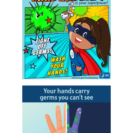
日
時
: