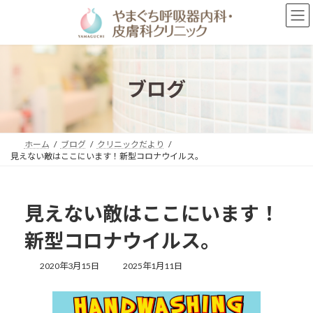
コ
ナ
ン
ビ
テ
ゲ
ン
ー
ツ
シ
へ
ョ
ブログ
ス
ン
キ
に
ッ
移
プ
動
ホーム
ブログ
クリニックだより
見えない敵はここにいます！新型コロナウイルス。
見えない敵はここにいます！
新型コロナウイルス。
最
2020年3月15日
2025年1月11日
終
更
新