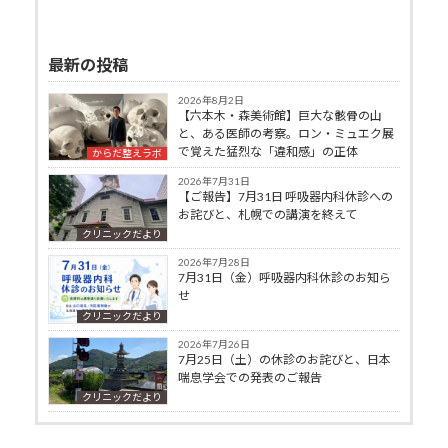
最新の投稿
2026年8月2日
【六本木・森美術館】巨大な骸骨の山
と、ある医師の考察。ロン・ミュエク展
で覚えた猛烈な「違和感」の正体
からだ整えラボ
2026年7月31日
【ご報告】7月31日 呼吸器内科休診への
お詫びと、札幌での講演を終えて
クリニックだより
2026年7月28日
7月31日（金）呼吸器内科休診のお知ら
せ
クリニックだより
2026年7月26日
7月25日（土）の休診のお詫びと、日本
喘息学会での発表のご報告
クリニックだより