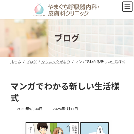
コ
ナ
ン
ビ
テ
ゲ
ン
ー
ツ
シ
へ
ョ
ブログ
ス
ン
キ
に
ッ
移
プ
動
ホーム
ブログ
クリニックだより
マンガでわかる新しい生活様式
マンガでわかる新しい生活様
式
最
2020年5月30日
2025年1月11日
終
更
新
日