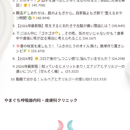
アレルギー？
山芋を食べるとかゆくなるのはなぜ？原因と対策を解
説！
(45,706)
腸活
しあわせは、庭のよもぎから。自家製よもぎ餅で“整えるおや
つ時間”
(42,894)
【2026年最新版】咳をすると右わきや左脇が痛い理由とは？
(38,845)
ごはん中に「ゴホゴホ
」…その咳、気のせいじゃないかも？食事
中や食後に咳が出る場合に考えられること
(36,167)
春の味覚を楽しもう！「ふきのとうのオイル漬け」簡単作り置きレ
シピ
(33,470)
【2026年】
コロナ後の"しつこい痰"に悩んでいませんか？
(26,208)
2026年最新版｜知っているとメリットあり！エナジアとテリルジーの
違いについて（ぜんそく編）。
(25,322)
動画で分かる！レルベアとテリルジーの使い分け
(23,313)
やまぐち呼吸器内科・皮膚科クリニック