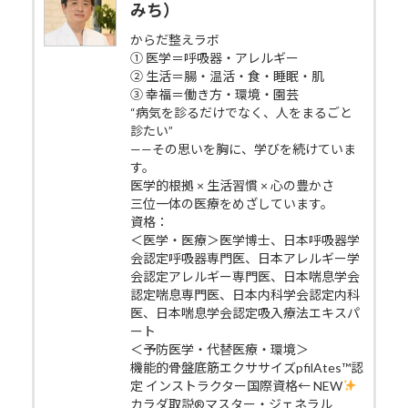
みち）
からだ整えラボ
① 医学＝呼吸器・アレルギー
② 生活＝腸・温活・食・睡眠・肌
③ 幸福＝働き方・環境・園芸
“病気を診るだけでなく、人をまるごと
診たい”
——その思いを胸に、学びを続けていま
す。
医学的根拠 × 生活習慣 × 心の豊かさ
三位一体の医療をめざしています。
資格：
＜医学・医療＞医学博士、日本呼吸器学
会認定呼吸器専門医、日本アレルギー学
会認定アレルギー専門医、日本喘息学会
認定喘息専門医、日本内科学会認定内科
医、日本喘息学会認定吸入療法エキスパ
ート
＜予防医学・代替医療・環境＞
機能的骨盤底筋エクササイズpfilAtes™認
定 インストラクター国際資格← NEW
カラダ取説®マスター・ジェネラル