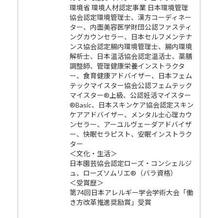
環境省 環境人材認定事業 日本環境管理
協会認定環境管理士、漢方コーディネー
ター、内面美容医学財団公認ファスティ
ングカウンセラー、日本セルフメンテナ
ンス協会認定腸内環境管理士、腸内環境
解析士、日本温活協会認定温活士、薬膳
調整師、管理健康栄養インストラクタ
ー、食育健康アドバイザー、日本フェム
テックマイスター協会公認フェムテック
マイスター®上級、公認妊活マイスター
®Basic、日本スキンケア協会認定スキン
ケアアドバイザー、メンタル士心理カウ
ンセラー、アーユルヴェーダアドバイザ
ー、快眠セラピスト、安眠インストラク
ター
＜文化・生活＞
日本園芸協会認定ローズ・コンシェルジ
ュ、ローズソムリエ®（バラ資格）
＜受賞歴＞
第74回日本アレルギー学会学術大会「働
き方改革推進奨励賞」受賞