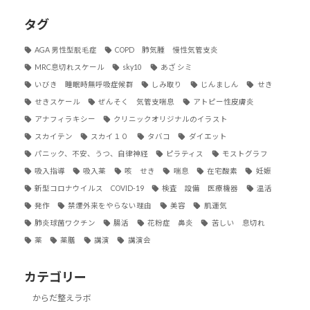
タグ
AGA 男性型脱毛症
COPD 肺気腫 慢性気管支炎
MRC息切れスケール
sky10
あざ シミ
いびき 睡眠時無呼吸症候群
しみ取り
じんましん
せき
せきスケール
ぜんそく 気管支喘息
アトピー性皮膚炎
アナフィラキシー
クリニックオリジナルのイラスト
スカイテン
スカイ１０
タバコ
ダイエット
パニック、不安、うつ、自律神経
ピラティス
モストグラフ
吸入指導
吸入薬
咳 せき
喘息
在宅酸素
妊娠
新型コロナウイルス COVID-19
検査 設備 医療機器
温活
発作
禁煙外来をやらない理由
美容
肌運気
肺炎球菌ワクチン
腸活
花粉症 鼻炎
苦しい 息切れ
薬
薬膳
講演
講演会
カテゴリー
からだ整えラボ