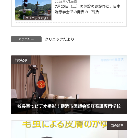
2026年7月26日
7月25日（土）の休診のお詫びと、日本
喘息学会での発表のご報告
クリニックだより
クリニックだより
カテゴリー
前の記事
校長室でビデオ撮影！横浜市医師会聖灯看護専門学校
2020年6月11日
次の記事