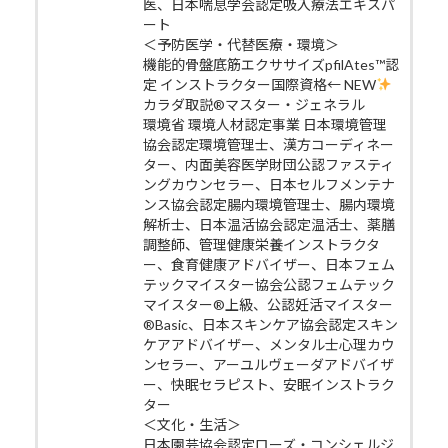
医、日本喘息学会認定吸入療法エキスパ
ート
＜予防医学・代替医療・環境＞
機能的骨盤底筋エクササイズpfilAtes™認
定 インストラクター国際資格← NEW
カラダ取説®マスター・ジェネラル
環境省 環境人材認定事業 日本環境管理
協会認定環境管理士、漢方コーディネー
ター、内面美容医学財団公認ファスティ
ングカウンセラー、日本セルフメンテナ
ンス協会認定腸内環境管理士、腸内環境
解析士、日本温活協会認定温活士、薬膳
調整師、管理健康栄養インストラクタ
ー、食育健康アドバイザー、日本フェム
テックマイスター協会公認フェムテック
マイスター®上級、公認妊活マイスター
®Basic、日本スキンケア協会認定スキン
ケアアドバイザー、メンタル士心理カウ
ンセラー、アーユルヴェーダアドバイザ
ー、快眠セラピスト、安眠インストラク
ター
＜文化・生活＞
日本園芸協会認定ローズ・コンシェルジ