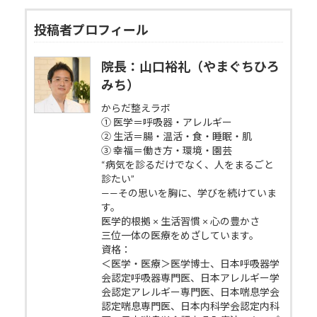
投稿者プロフィール
院長：山口裕礼（やまぐちひろ
みち）
からだ整えラボ
① 医学＝呼吸器・アレルギー
② 生活＝腸・温活・食・睡眠・肌
③ 幸福＝働き方・環境・園芸
“病気を診るだけでなく、人をまるごと
診たい”
——その思いを胸に、学びを続けていま
す。
医学的根拠 × 生活習慣 × 心の豊かさ
三位一体の医療をめざしています。
資格：
＜医学・医療＞医学博士、日本呼吸器学
会認定呼吸器専門医、日本アレルギー学
会認定アレルギー専門医、日本喘息学会
認定喘息専門医、日本内科学会認定内科