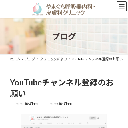
コ
ナ
ン
ビ
テ
ゲ
ン
ー
ツ
シ
へ
ョ
ブログ
ス
ン
キ
に
ッ
移
プ
動
ホーム
ブログ
クリニックだより
YouTubeチャンネル登録のお願い
YouTubeチャンネル登録のお
願い
最
2020年6月12日
2025年1月11日
終
更
新
日