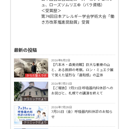
ュ、ローズソムリエ®（バラ資格）
＜受賞歴＞
第74回日本アレルギー学会学術大会「働
き方改革推進奨励賞」受賞
最新の投稿
2026年8月2日
【六本木・森美術館】巨大な骸骨の山
と、ある医師の考察。ロン・ミュエク展
で覚えた猛烈な「違和感」の正体
からだ整えラボ
2026年7月31日
【ご報告】7月31日 呼吸器内科休診への
お詫びと、札幌での講演を終えて
クリニックだより
2026年7月28日
7月31日（金）呼吸器内科休診のお知ら
せ
クリニックだより