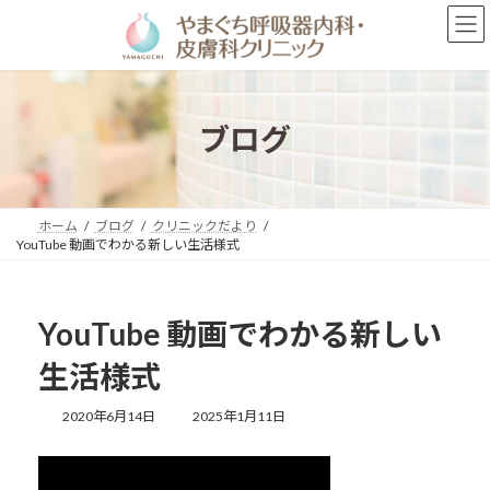
コ
ナ
ン
ビ
テ
ゲ
ン
ー
ツ
シ
へ
ョ
ブログ
ス
ン
キ
に
ッ
移
プ
動
ホーム
ブログ
クリニックだより
YouTube 動画でわかる新しい生活様式
YouTube 動画でわかる新しい
生活様式
最
2020年6月14日
2025年1月11日
終
更
新