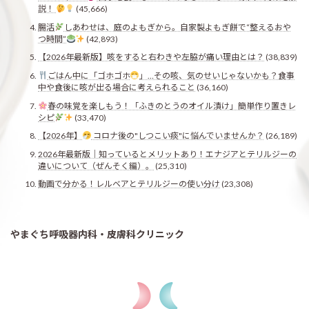
説！
(45,666)
腸活
しあわせは、庭のよもぎから。自家製よもぎ餅で“整えるおや
つ時間”
(42,893)
【2026年最新版】咳をすると右わきや左脇が痛い理由とは？
(38,839)
ごはん中に「ゴホゴホ
」…その咳、気のせいじゃないかも？食事
中や食後に咳が出る場合に考えられること
(36,160)
春の味覚を楽しもう！「ふきのとうのオイル漬け」簡単作り置きレ
シピ
(33,470)
【2026年】
コロナ後の"しつこい痰"に悩んでいませんか？
(26,189)
2026年最新版｜知っているとメリットあり！エナジアとテリルジーの
違いについて（ぜんそく編）。
(25,310)
動画で分かる！レルベアとテリルジーの使い分け
(23,308)
やまぐち呼吸器内科・皮膚科クリニック