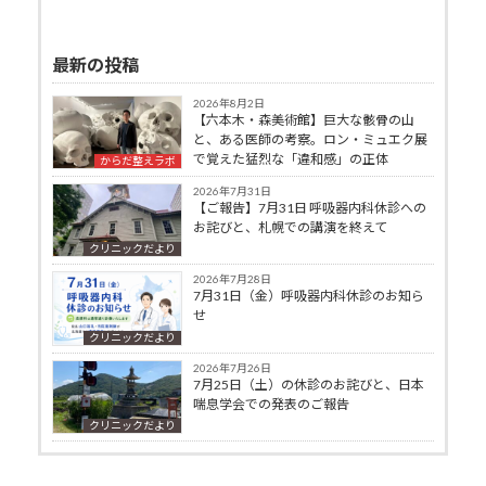
最新の投稿
2026年8月2日
【六本木・森美術館】巨大な骸骨の山
と、ある医師の考察。ロン・ミュエク展
で覚えた猛烈な「違和感」の正体
からだ整えラボ
2026年7月31日
【ご報告】7月31日 呼吸器内科休診への
お詫びと、札幌での講演を終えて
クリニックだより
2026年7月28日
7月31日（金）呼吸器内科休診のお知ら
せ
クリニックだより
2026年7月26日
7月25日（土）の休診のお詫びと、日本
喘息学会での発表のご報告
クリニックだより