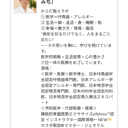
みち）
からだ整えラボ
① 医学＝呼吸器・アレルギー
② 生活＝腸・温活・食・睡眠・肌
③ 幸福＝働き方・環境・園芸
“病気を診るだけでなく、人をまるごと
診たい”
——その思いを胸に、学びを続けていま
す。
医学的根拠 × 生活習慣 × 心の豊かさ
三位一体の医療をめざしています。
資格：
＜医学・医療＞医学博士、日本呼吸器学
会認定呼吸器専門医、日本アレルギー学
会認定アレルギー専門医、日本喘息学会
認定喘息専門医、日本内科学会認定内科
医、日本喘息学会認定吸入療法エキスパ
ート
＜予防医学・代替医療・環境＞
機能的骨盤底筋エクササイズpfilAtes™認
定 インストラクター国際資格← NEW
カラダ取説®マスター・ジェネラル