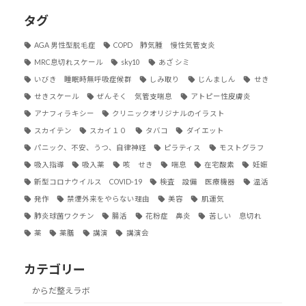
タグ
AGA 男性型脱毛症
COPD 肺気腫 慢性気管支炎
MRC息切れスケール
sky10
あざ シミ
いびき 睡眠時無呼吸症候群
しみ取り
じんましん
せき
せきスケール
ぜんそく 気管支喘息
アトピー性皮膚炎
アナフィラキシー
クリニックオリジナルのイラスト
スカイテン
スカイ１０
タバコ
ダイエット
パニック、不安、うつ、自律神経
ピラティス
モストグラフ
吸入指導
吸入薬
咳 せき
喘息
在宅酸素
妊娠
新型コロナウイルス COVID-19
検査 設備 医療機器
温活
発作
禁煙外来をやらない理由
美容
肌運気
肺炎球菌ワクチン
腸活
花粉症 鼻炎
苦しい 息切れ
薬
薬膳
講演
講演会
カテゴリー
からだ整えラボ