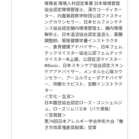
環境省 環境人材認定事業 日本環境管理
協会認定環境管理士、漢方コーディネー
ター、内面美容医学財団公認ファスティ
ングカウンセラー、日本セルフメンテナ
ンス協会認定腸内環境管理士、腸内環境
解析士、日本温活協会認定温活士、薬膳
調整師、管理健康栄養インストラクタ
ー、食育健康アドバイザー、日本フェム
テックマイスター協会公認フェムテック
マイスター®上級、公認妊活マイスター
®Basic、日本スキンケア協会認定スキン
ケアアドバイザー、メンタル士心理カウ
ンセラー、アーユルヴェーダアドバイザ
ー、快眠セラピスト、安眠インストラク
ター
＜文化・生活＞
日本園芸協会認定ローズ・コンシェルジ
ュ、ローズソムリエ®（バラ資格）
＜受賞歴＞
第74回日本アレルギー学会学術大会「働
き方改革推進奨励賞」受賞