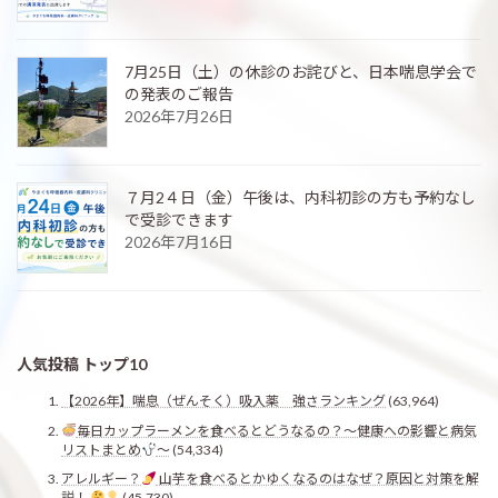
7月25日（土）の休診のお詫びと、日本喘息学会で
の発表のご報告
2026年7月26日
７月2４日（金）午後は、内科初診の方も予約なし
で受診できます
2026年7月16日
人気投稿 トップ10
【2026年】喘息（ぜんそく）吸入薬 強さランキング
(63,964)
毎日カップラーメンを食べるとどうなるの？〜健康への影響と病気
リストまとめ
〜
(54,334)
アレルギー？
山芋を食べるとかゆくなるのはなぜ？原因と対策を解
説！
(45,730)