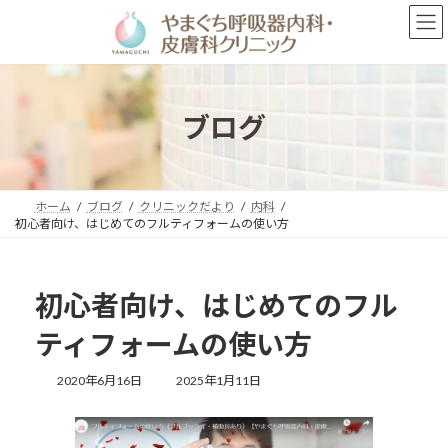
コ
ナ
ン
ビ
テ
ゲ
ン
ー
ツ
シ
へ
ョ
ブログ
ス
ン
キ
に
ッ
移
プ
動
ホーム
ブログ
クリニックだより
内科
初心者向け、はじめてのフルティフォームの使い方
初心者向け、はじめてのフル
ティフォームの使い方
最
2020年6月16日
2025年1月11日
終
更
新