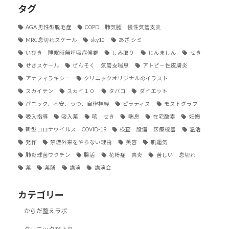
タグ
AGA 男性型脱毛症
COPD 肺気腫 慢性気管支炎
MRC息切れスケール
sky10
あざ シミ
いびき 睡眠時無呼吸症候群
しみ取り
じんましん
せき
せきスケール
ぜんそく 気管支喘息
アトピー性皮膚炎
アナフィラキシー
クリニックオリジナルのイラスト
スカイテン
スカイ１０
タバコ
ダイエット
パニック、不安、うつ、自律神経
ピラティス
モストグラフ
吸入指導
吸入薬
咳 せき
喘息
在宅酸素
妊娠
新型コロナウイルス COVID-19
検査 設備 医療機器
温活
発作
禁煙外来をやらない理由
美容
肌運気
肺炎球菌ワクチン
腸活
花粉症 鼻炎
苦しい 息切れ
薬
薬膳
講演
講演会
カテゴリー
からだ整えラボ