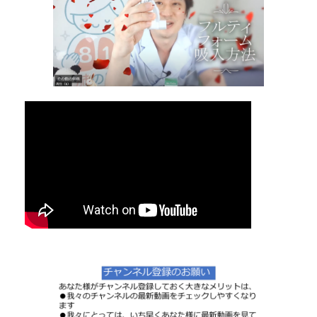
日
時
: