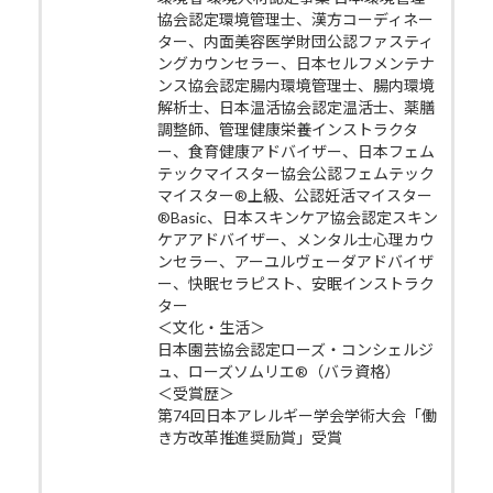
協会認定環境管理士、漢方コーディネー
ター、内面美容医学財団公認ファスティ
ングカウンセラー、日本セルフメンテナ
ンス協会認定腸内環境管理士、腸内環境
解析士、日本温活協会認定温活士、薬膳
調整師、管理健康栄養インストラクタ
ー、食育健康アドバイザー、日本フェム
テックマイスター協会公認フェムテック
マイスター®上級、公認妊活マイスター
®Basic、日本スキンケア協会認定スキン
ケアアドバイザー、メンタル士心理カウ
ンセラー、アーユルヴェーダアドバイザ
ー、快眠セラピスト、安眠インストラク
ター
＜文化・生活＞
日本園芸協会認定ローズ・コンシェルジ
ュ、ローズソムリエ®（バラ資格）
＜受賞歴＞
第74回日本アレルギー学会学術大会「働
き方改革推進奨励賞」受賞