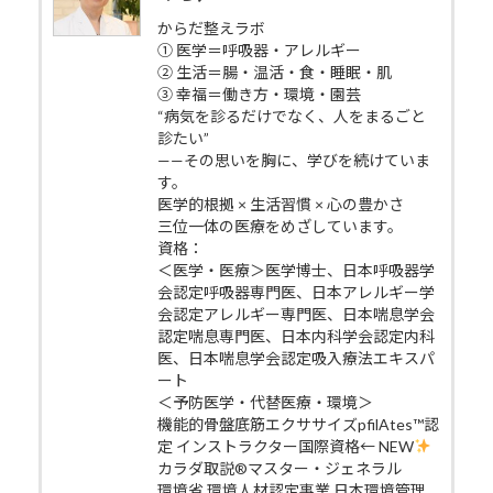
からだ整えラボ
① 医学＝呼吸器・アレルギー
② 生活＝腸・温活・食・睡眠・肌
③ 幸福＝働き方・環境・園芸
“病気を診るだけでなく、人をまるごと
診たい”
——その思いを胸に、学びを続けていま
す。
医学的根拠 × 生活習慣 × 心の豊かさ
三位一体の医療をめざしています。
資格：
＜医学・医療＞医学博士、日本呼吸器学
会認定呼吸器専門医、日本アレルギー学
会認定アレルギー専門医、日本喘息学会
認定喘息専門医、日本内科学会認定内科
医、日本喘息学会認定吸入療法エキスパ
ート
＜予防医学・代替医療・環境＞
機能的骨盤底筋エクササイズpfilAtes™認
定 インストラクター国際資格← NEW
カラダ取説®マスター・ジェネラル
環境省 環境人材認定事業 日本環境管理