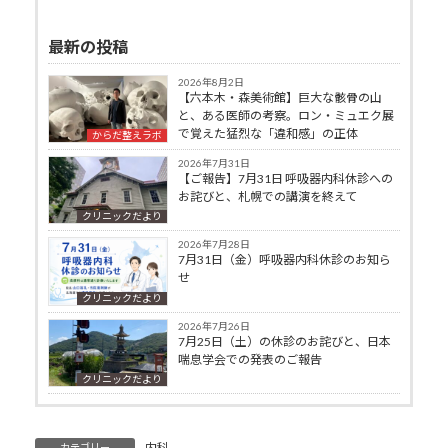
最新の投稿
2026年8月2日
【六本木・森美術館】巨大な骸骨の山
と、ある医師の考察。ロン・ミュエク展
で覚えた猛烈な「違和感」の正体
からだ整えラボ
2026年7月31日
【ご報告】7月31日 呼吸器内科休診への
お詫びと、札幌での講演を終えて
クリニックだより
2026年7月28日
7月31日（金）呼吸器内科休診のお知ら
せ
クリニックだより
2026年7月26日
7月25日（土）の休診のお詫びと、日本
喘息学会での発表のご報告
クリニックだより
内科
カテゴリー