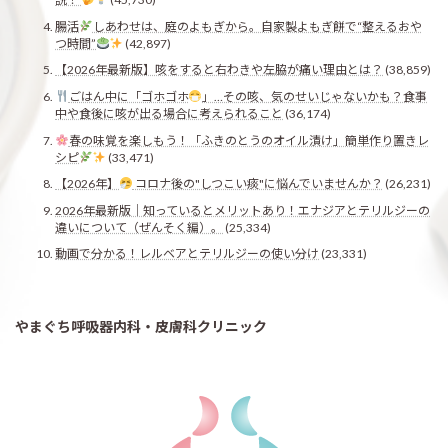
腸活
しあわせは、庭のよもぎから。自家製よもぎ餅で“整えるおや
つ時間”
(42,897)
【2026年最新版】咳をすると右わきや左脇が痛い理由とは？
(38,859)
ごはん中に「ゴホゴホ
」…その咳、気のせいじゃないかも？食事
中や食後に咳が出る場合に考えられること
(36,174)
春の味覚を楽しもう！「ふきのとうのオイル漬け」簡単作り置きレ
シピ
(33,471)
【2026年】
コロナ後の"しつこい痰"に悩んでいませんか？
(26,231)
2026年最新版｜知っているとメリットあり！エナジアとテリルジーの
違いについて（ぜんそく編）。
(25,334)
動画で分かる！レルベアとテリルジーの使い分け
(23,331)
やまぐち呼吸器内科・皮膚科クリニック