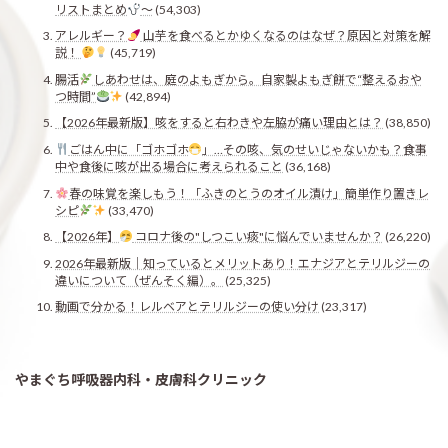
リストまとめ
〜
(54,303)
アレルギー？
山芋を食べるとかゆくなるのはなぜ？原因と対策を解
説！
(45,719)
腸活
しあわせは、庭のよもぎから。自家製よもぎ餅で“整えるおや
つ時間”
(42,894)
【2026年最新版】咳をすると右わきや左脇が痛い理由とは？
(38,850)
ごはん中に「ゴホゴホ
」…その咳、気のせいじゃないかも？食事
中や食後に咳が出る場合に考えられること
(36,168)
春の味覚を楽しもう！「ふきのとうのオイル漬け」簡単作り置きレ
シピ
(33,470)
【2026年】
コロナ後の"しつこい痰"に悩んでいませんか？
(26,220)
2026年最新版｜知っているとメリットあり！エナジアとテリルジーの
違いについて（ぜんそく編）。
(25,325)
動画で分かる！レルベアとテリルジーの使い分け
(23,317)
やまぐち呼吸器内科・皮膚科クリニック