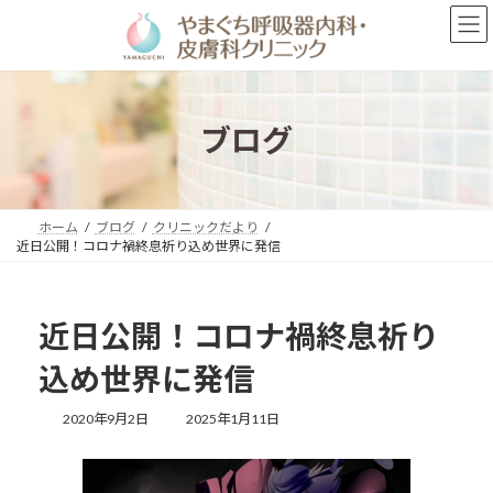
コ
ナ
ン
ビ
テ
ゲ
ン
ー
ツ
シ
へ
ョ
ブログ
ス
ン
キ
に
ッ
移
プ
動
ホーム
ブログ
クリニックだより
近日公開！コロナ禍終息祈り込め世界に発信
近日公開！コロナ禍終息祈り
込め世界に発信
最
2020年9月2日
2025年1月11日
終
更
新