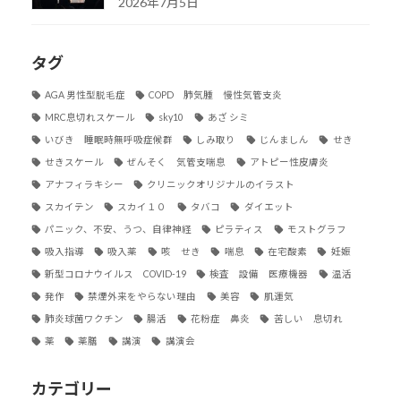
2026年7月5日
タグ
AGA 男性型脱毛症
COPD 肺気腫 慢性気管支炎
MRC息切れスケール
sky10
あざ シミ
いびき 睡眠時無呼吸症候群
しみ取り
じんましん
せき
せきスケール
ぜんそく 気管支喘息
アトピー性皮膚炎
アナフィラキシー
クリニックオリジナルのイラスト
スカイテン
スカイ１０
タバコ
ダイエット
パニック、不安、うつ、自律神経
ピラティス
モストグラフ
吸入指導
吸入薬
咳 せき
喘息
在宅酸素
妊娠
新型コロナウイルス COVID-19
検査 設備 医療機器
温活
発作
禁煙外来をやらない理由
美容
肌運気
肺炎球菌ワクチン
腸活
花粉症 鼻炎
苦しい 息切れ
薬
薬膳
講演
講演会
カテゴリー