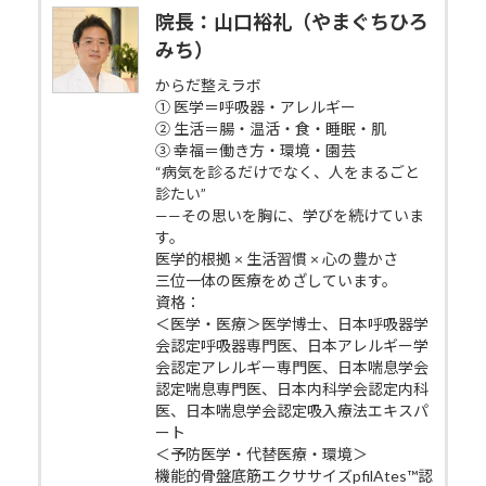
院長：山口裕礼（やまぐちひろ
みち）
からだ整えラボ
① 医学＝呼吸器・アレルギー
② 生活＝腸・温活・食・睡眠・肌
③ 幸福＝働き方・環境・園芸
“病気を診るだけでなく、人をまるごと
診たい”
——その思いを胸に、学びを続けていま
す。
医学的根拠 × 生活習慣 × 心の豊かさ
三位一体の医療をめざしています。
資格：
＜医学・医療＞医学博士、日本呼吸器学
会認定呼吸器専門医、日本アレルギー学
会認定アレルギー専門医、日本喘息学会
認定喘息専門医、日本内科学会認定内科
医、日本喘息学会認定吸入療法エキスパ
ート
＜予防医学・代替医療・環境＞
機能的骨盤底筋エクササイズpfilAtes™認