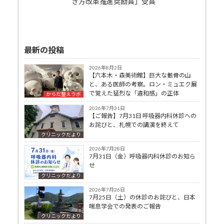
き方改革推進奨励賞」受賞
最新の投稿
2026年8月2日
【六本木・森美術館】巨大な骸骨の山
と、ある医師の考察。ロン・ミュエク展
で覚えた猛烈な「違和感」の正体
からだ整えラボ
2026年7月31日
【ご報告】7月31日 呼吸器内科休診への
お詫びと、札幌での講演を終えて
クリニックだより
2026年7月28日
7月31日（金）呼吸器内科休診のお知ら
せ
クリニックだより
2026年7月26日
7月25日（土）の休診のお詫びと、日本
喘息学会での発表のご報告
クリニックだより