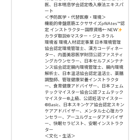
医、日本喘息学会認定吸入療法エキスパ
ート
＜予防医学・代替医療・環境＞
機能的骨盤底筋エクササイズpfilAtes™認
定 インストラクター国際資格← NEW
カラダ取説®マスター・ジェネラル
環境省 環境人材認定事業 日本環境管理
協会認定環境管理士、漢方コーディネー
ター、内面美容医学財団公認ファスティ
ングカウンセラー、日本セルフメンテナ
ンス協会認定腸内環境管理士、腸内環境
解析士、日本温活協会認定温活士、薬膳
調整師、管理健康栄養インストラクタ
ー、食育健康アドバイザー、日本フェム
テックマイスター協会公認フェムテック
マイスター®上級、公認妊活マイスター
®Basic、日本スキンケア協会認定スキン
ケアアドバイザー、メンタル士心理カウ
ンセラー、アーユルヴェーダアドバイザ
ー、快眠セラピスト、安眠インストラク
ター
＜文化・生活＞