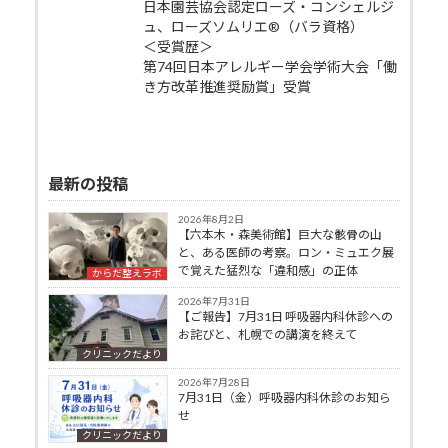
日本園芸協会認定ローズ・コンシェルジ
ュ、ローズソムリエ®（バラ資格）
＜受賞歴＞
第74回日本アレルギー学会学術大会「働
き方改革推進奨励賞」受賞
最新の投稿
2026年8月2日
【六本木・森美術館】巨大な骸骨の山
と、ある医師の考察。ロン・ミュエク展
で覚えた猛烈な「違和感」の正体
からだ整えラボ
2026年7月31日
【ご報告】7月31日 呼吸器内科休診への
お詫びと、札幌での講演を終えて
クリニックだより
2026年7月28日
7月31日（金）呼吸器内科休診のお知ら
せ
クリニックだより