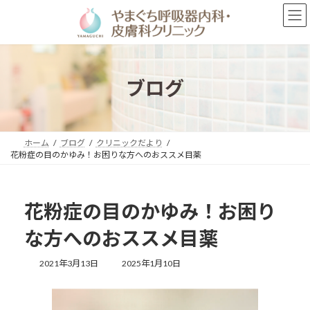
コ
ナ
ン
ビ
テ
ゲ
ン
ー
ツ
シ
へ
ョ
ブログ
ス
ン
キ
に
ッ
移
プ
動
ホーム
ブログ
クリニックだより
花粉症の目のかゆみ！お困りな方へのおススメ目薬
花粉症の目のかゆみ！お困り
な方へのおススメ目薬
最
2021年3月13日
2025年1月10日
終
更
新