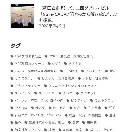
【新国立劇場】バレエ団ダブル・ビル
『String SAGA / 暗やみから解き放たれて』
を鑑賞。
2026年7月5日
タグ
AGA 男性型脱毛症
COPD 肺気腫 慢性気管支炎
MRC息切れスケール
sky10
あざ シミ
いびき 睡眠時無呼吸症候群
しみ取り
じんましん
せき
せきスケール
ぜんそく 気管支喘息
アトピー性皮膚炎
アナフィラキシー
クリニックオリジナルのイラスト
スカイテン
スカイ１０
タバコ
ダイエット
パニック、不安、うつ、自律神経
ピラティス
モストグラフ
吸入指導
吸入薬
咳 せき
喘息
在宅酸素
妊娠
新型コロナウイルス COVID-19
検査 設備 医療機器
温活
発作
禁煙外来をやらない理由
美容
肌運気
肺炎球菌ワクチン
腸活
花粉症 鼻炎
苦しい 息切れ