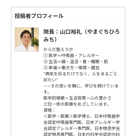
投稿者プロフィール
院長：山口裕礼（やまぐちひろ
みち）
からだ整えラボ
① 医学＝呼吸器・アレルギー
② 生活＝腸・温活・食・睡眠・肌
③ 幸福＝働き方・環境・園芸
“病気を診るだけでなく、人をまるごと
診たい”
——その思いを胸に、学びを続けていま
す。
医学的根拠 × 生活習慣 × 心の豊かさ
三位一体の医療をめざしています。
資格：
＜医学・医療＞医学博士、日本呼吸器学
会認定呼吸器専門医、日本アレルギー学
会認定アレルギー専門医、日本喘息学会
認定喘息専門医、日本内科学会認定内科