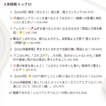
人気投稿 トップ10
【2026年】喘息（ぜんそく）吸入薬 強さランキング
(63,972)
毎日カップラーメンを食べるとどうなるの？〜健康への影響と病気
リストまとめ
〜
(54,344)
アレルギー？
山芋を食べるとかゆくなるのはなぜ？原因と対策を解
説！
(45,738)
腸活
しあわせは、庭のよもぎから。自家製よもぎ餅で“整えるおや
つ時間”
(42,898)
【2026年最新版】咳をすると右わきや左脇が痛い理由とは？
(38,865)
ごはん中に「ゴホゴホ
」…その咳、気のせいじゃないかも？食事
中や食後に咳が出る場合に考えられること
(36,180)
春の味覚を楽しもう！「ふきのとうのオイル漬け」簡単作り置きレ
シピ
(33,471)
【2026年】
コロナ後の"しつこい痰"に悩んでいませんか？
(26,236)
2026年最新版｜知っているとメリットあり！エナジアとテリルジーの
違いについて（ぜんそく編）。
(25,337)
動画で分かる！レルベアとテリルジーの使い分け
(23,336)