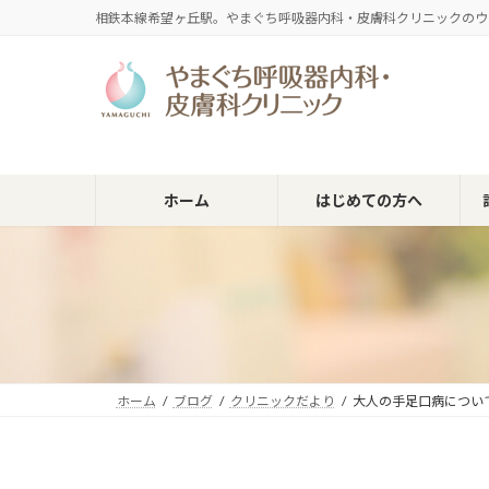
コ
ナ
相鉄本線希望ヶ丘駅。やまぐち呼吸器内科・皮膚科クリニックのウ
ン
ビ
テ
ゲ
ン
ー
ツ
シ
へ
ョ
ス
ン
キ
に
ホーム
はじめての方へ
ッ
移
プ
動
ホーム
ブログ
クリニックだより
大人の手足口病につい