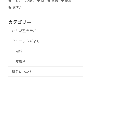
苦しい 息切れ
薬
薬膳
講演
講演会
カテゴリー
からだ整えラボ
クリニックだより
内科
皮膚科
開院にあたり