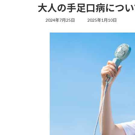
大人の手足口病につい
最
2024年7月25日
2025年1月10日
終
更
新
日
時
: