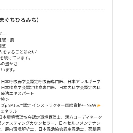
まぐちひろみち）
ギー
睡眠・肌
園芸
人をまるごと診たい”
びを続けています。
 心の豊かさ
ています。
、日本呼吸器学会認定呼吸器専門医、日本アレルギー学
、日本喘息学会認定喘息専門医、日本内科学会認定内科
入療法エキスパート
環境＞
filAtes™認定 インストラクター国際資格← NEW
ジェネラル
 日本環境管理協会認定環境管理士、漢方コーディネータ
認ファスティングカウンセラー、日本セルフメンテナン
士、腸内環境解析士、日本温活協会認定温活士、薬膳調