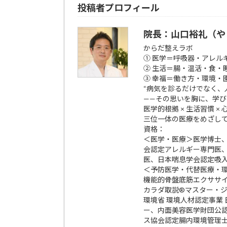
投稿者プロフィール
院長：山口裕礼（や
からだ整えラボ
① 医学＝呼吸器・アレル
② 生活＝腸・温活・食・
③ 幸福＝働き方・環境・
“病気を診るだけでなく、
——その思いを胸に、学
医学的根拠 × 生活習慣 ×
三位一体の医療をめざし
資格：
＜医学・医療＞医学博士
会認定アレルギー専門医
医、日本喘息学会認定吸
＜予防医学・代替医療・
機能的骨盤底筋エクササイズp
カラダ取説®マスター・
環境省 環境人材認定事業
ー、内面美容医学財団公
ス協会認定腸内環境管理