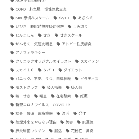
AGA 男性型脱毛症
COPD 肺気腫 慢性気管支炎
MRC息切れスケール
sky10
あざ シミ
いびき 睡眠時無呼吸症候群
しみ取り
じんましん
せき
せきスケール
ぜんそく 気管支喘息
アトピー性皮膚炎
アナフィラキシー
クリニックオリジナルのイラスト
スカイテン
スカイ１０
タバコ
ダイエット
パニック、不安、うつ、自律神経
ピラティス
モストグラフ
吸入指導
吸入薬
咳 せき
喘息
在宅酸素
妊娠
新型コロナウイルス COVID-19
検査 設備 医療機器
温活
発作
禁煙外来をやらない理由
美容
肌運気
肺炎球菌ワクチン
腸活
花粉症 鼻炎